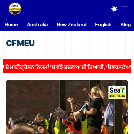
Home
Australia
New Zealand
English
Blog
CFMEU
ਮਾਈਗ੍ਰੇਸ਼ਨ ਨਿਯਮਾਂ ’ਚ ਵੱਡੇ ਬਦਲਾਅ ਦੀ ਤਿਆਰੀ, ‘ਓਵਰਸਟੇਅ’ ਵਾਲਿਆਂ