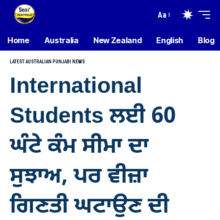
Aa
Home
Australia
New Zealand
English
Blog
LATEST AUSTRALIAN PUNJABI NEWS
International
Students ਲਈ 60
ਘੰਟੇ ਕੰਮ ਸੀਮਾ ਦਾ
ਸੁਝਾਅ, ਪਰ ਵੀਜ਼ਾ
ਗਿਣਤੀ ਘਟਾਉਣ ਦੀ