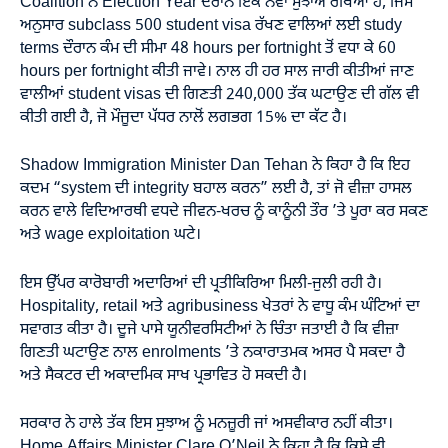
Coalition ਨੇ Election Year ਦੌਰਾਨ ਇੱਕ ਨਵਾਂ ਸੁਝਾਅ ਰੱਖਿਆ ਹੈ, ਜਿਸ
ਅਨੁਸਾਰ subclass 500 student visa ਰੱਖਣ ਵਾਲਿਆਂ ਲਈ study
terms ਦੌਰਾਨ ਕੰਮ ਦੀ ਸੀਮਾ 48 hours per fortnight ਤੋਂ ਵਧਾ ਕੇ 60
hours per fortnight ਕੀਤੀ ਜਾਵੇ। ਨਾਲ ਹੀ ਹਰ ਸਾਲ ਜਾਰੀ ਕੀਤੀਆਂ ਜਾਣ
ਵਾਲੀਆਂ student visas ਦੀ ਗਿਣਤੀ 240,000 ਤੱਕ ਘਟਾਉਣ ਦੀ ਗੱਲ ਵੀ
ਕੀਤੀ ਗਈ ਹੈ, ਜੋ ਮੌਜੂਦਾ ਪੱਧਰ ਨਾਲੋਂ ਲਗਭਗ 15% ਦਾ ਕੱਟ ਹੈ।
Shadow Immigration Minister Dan Tehan ਨੇ ਕਿਹਾ ਹੈ ਕਿ ਇਹ
ਕਦਮ “system ਦੀ integrity ਬਹਾਲ ਕਰਨ” ਲਈ ਹੈ, ਤਾਂ ਜੋ ਵੀਜ਼ਾ ਹਾਸਲ
ਕਰਨ ਵਾਲੇ ਵਿਦਿਆਰਥੀ ਵਧਦੇ ਜੀਵਨ-ਖਰਚ ਨੂੰ ਕਾਨੂੰਨੀ ਤੌਰ ’ਤੇ ਪੂਰਾ ਕਰ ਸਕਣ
ਅਤੇ wage exploitation ਘਟੇ।
ਇਸ ਉੱਪਰ ਕਾਰੋਬਾਰੀ ਅਦਾਰਿਆਂ ਦੀ ਪ੍ਰਤੀਕਿਰਿਆ ਮਿਲੀ-ਜੁਲੀ ਰਹੀ ਹੈ।
Hospitality, retail ਅਤੇ agribusiness ਖੇਤਰਾਂ ਨੇ ਵਾਧੂ ਕੰਮ ਘੰਟਿਆਂ ਦਾ
ਸਵਾਗਤ ਕੀਤਾ ਹੈ। ਦੂਜੇ ਪਾਸੇ ਯੂਨੀਵਰਸਿਟੀਆਂ ਨੇ ਚਿੰਤਾ ਜਤਾਈ ਹੈ ਕਿ ਵੀਜ਼ਾ
ਗਿਣਤੀ ਘਟਾਉਣ ਨਾਲ enrolments ’ਤੇ ਨਕਾਰਾਤਮਕ ਅਸਰ ਪੈ ਸਕਦਾ ਹੈ
ਅਤੇ ਸੈਕਟਰ ਦੀ ਅਕਾਦਮਿਕ ਸਾਖ ਪ੍ਰਭਾਵਿਤ ਹੋ ਸਕਦੀ ਹੈ।
ਸਰਕਾਰ ਨੇ ਹਾਲੇ ਤੱਕ ਇਸ ਸੁਝਾਅ ਨੂੰ ਮਨਜ਼ੂਰੀ ਜਾਂ ਅਸਵੀਕਾਰ ਨਹੀਂ ਕੀਤਾ।
Home Affairs Minister Clare O’Neil ਨੇ ਕਿਹਾ ਹੈ ਕਿ ਕਿਸੇ ਵੀ