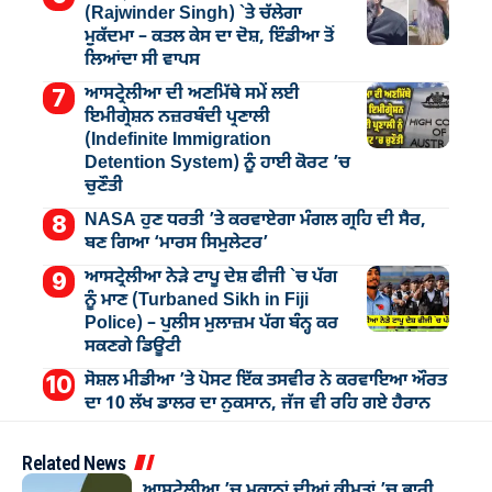
(Rajwinder Singh) `ਤੇ ਚੱਲੇਗਾ
ਮੁੁਕੱਦਮਾ – ਕਤਲ ਕੇਸ ਦਾ ਦੋਸ਼, ਇੰਡੀਆ ਤੋਂ
ਲਿਆਂਦਾ ਸੀ ਵਾਪਸ
ਆਸਟ੍ਰੇਲੀਆ ਦੀ ਅਣਮਿੱਥੇ ਸਮੇਂ ਲਈ
ਇਮੀਗ੍ਰੇਸ਼ਨ ਨਜ਼ਰਬੰਦੀ ਪ੍ਰਣਾਲੀ
(Indefinite Immigration
Detention System) ਨੂੰ ਹਾਈ ਕੋਰਟ ’ਚ
ਚੁਣੌਤੀ
NASA ਹੁਣ ਧਰਤੀ ’ਤੇ ਕਰਵਾਏਗਾ ਮੰਗਲ ਗ੍ਰਹਿ ਦੀ ਸੈਰ,
ਬਣ ਗਿਆ ‘ਮਾਰਸ ਸਿਮੁਲੇਟਰ’
ਆਸਟ੍ਰੇਲੀਆ ਨੇੜੇ ਟਾਪੂ ਦੇਸ਼ ਫੀਜੀ `ਚ ਪੱਗ
ਨੂੰ ਮਾਣ (Turbaned Sikh in Fiji
Police) – ਪੁਲੀਸ ਮੁਲਾਜ਼ਮ ਪੱਗ ਬੰਨ੍ਹ ਕਰ
ਸਕਣਗੇ ਡਿਊਟੀ
ਸੋਸ਼ਲ ਮੀਡੀਆ ’ਤੇ ਪੋਸਟ ਇੱਕ ਤਸਵੀਰ ਨੇ ਕਰਵਾਇਆ ਔਰਤ
ਦਾ 10 ਲੱਖ ਡਾਲਰ ਦਾ ਨੁਕਸਾਨ, ਜੱਜ ਵੀ ਰਹਿ ਗਏ ਹੈਰਾਨ
Related News
ਆਸਟ੍ਰੇਲੀਆ ’ਚ ਮਕਾਨਾਂ ਦੀਆਂ ਕੀਮਤਾਂ ’ਚ ਭਾਰੀ