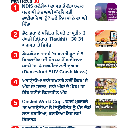
Most Read
NDIS ਕਟੌਤੀਆਂ ਦਾ ਸਭ ਤੋਂ ਵੱਡਾ ਝਟਕਾ
ਪਰਵਾਸੀ ਤੇ ਭਾਸ਼ਾਈ ਘੱਟਗਿਣਤੀ
ਭਾਈਚਾਰਿਆਂ ਨੂੰ? ਨਵੇਂ ਨਿਯਮਾਂ ਨੇ ਵਧਾਈ
ਚਿੰਤਾ
ਭੈਣ-ਭਰਾ ਦੇ ਪਵਿੱਤਰ ਰਿਸ਼ਤੇ ਦਾ ਪ੍ਰਤੀਕ ਹੈ
ਰੱਖੜੀ ਤਿਉਹਾਰ (Raakhi) – 30-31
ਅਗਸਤ `ਤੇ ਵਿਸ਼ੇਸ਼
ਡੇਲਸਫੋਰਡ ਹਾਦਸੇ ’ਚ ਭਾਰਤੀ ਮੂਲ ਦੇ 5
ਵਿਅਕਤੀਆਂ ਦੀ ਮੌਤ ਮਗਰੋਂ ਭਾਈਚਾਰਾ
ਸਦਮੇ ’ਚ, 4 ਜ਼ਖ਼ਮੀਆਂ ਲਈ ਦੁਆਵਾਂ
(Daylesford SUV Crash News)
ਆਸਟ੍ਰੇਲੀਆ ਵਾਲੇ ਚਖਣਗੇ ਨਵੀਂ ਕਿਸਮ ਦੇ
ਅੰਬਾਂ ਦਾ ਸਵਾਦ, ਜਾਣੋ ਅੰਬਾਂ ਦੇ ਮੌਸਮ ’ਚ
ਕਿੰਝ ਚੁਣੀਏ ਬਿਹਤਰੀਨ ਅੰਬ
Cricket World Cup : ਫਸਵੇਂ ਮੁਕਾਬਲੇ
’ਚ ਆਸਟ੍ਰੇਲੀਆ ਨੇ ਨਿਊਜ਼ੀਲੈਂਡ ਨੂੰ ਪੰਜ ਦੌੜਾਂ
ਨਾਲ ਹਰਾਇਆ, ਬਣਾਇਆ ਇਹ ਨਵਾਂ
ਰਿਕਾਰਡ