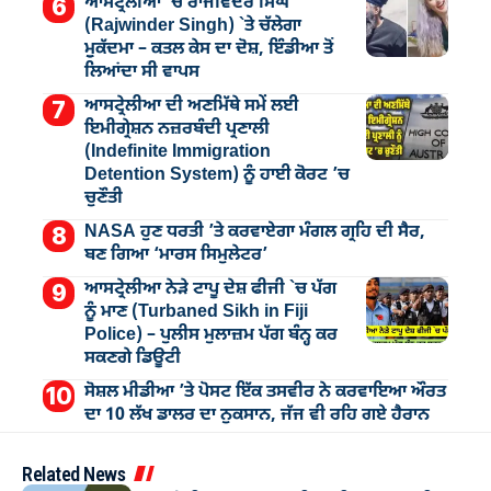
ਆਸਟ੍ਰੇਲੀਆ `ਚ ਰਾਜਵਿੰਦਰ ਸਿੰਘ
(Rajwinder Singh) `ਤੇ ਚੱਲੇਗਾ
ਮੁੁਕੱਦਮਾ – ਕਤਲ ਕੇਸ ਦਾ ਦੋਸ਼, ਇੰਡੀਆ ਤੋਂ
ਲਿਆਂਦਾ ਸੀ ਵਾਪਸ
ਆਸਟ੍ਰੇਲੀਆ ਦੀ ਅਣਮਿੱਥੇ ਸਮੇਂ ਲਈ
ਇਮੀਗ੍ਰੇਸ਼ਨ ਨਜ਼ਰਬੰਦੀ ਪ੍ਰਣਾਲੀ
(Indefinite Immigration
Detention System) ਨੂੰ ਹਾਈ ਕੋਰਟ ’ਚ
ਚੁਣੌਤੀ
NASA ਹੁਣ ਧਰਤੀ ’ਤੇ ਕਰਵਾਏਗਾ ਮੰਗਲ ਗ੍ਰਹਿ ਦੀ ਸੈਰ,
ਬਣ ਗਿਆ ‘ਮਾਰਸ ਸਿਮੁਲੇਟਰ’
ਆਸਟ੍ਰੇਲੀਆ ਨੇੜੇ ਟਾਪੂ ਦੇਸ਼ ਫੀਜੀ `ਚ ਪੱਗ
ਨੂੰ ਮਾਣ (Turbaned Sikh in Fiji
Police) – ਪੁਲੀਸ ਮੁਲਾਜ਼ਮ ਪੱਗ ਬੰਨ੍ਹ ਕਰ
ਸਕਣਗੇ ਡਿਊਟੀ
ਸੋਸ਼ਲ ਮੀਡੀਆ ’ਤੇ ਪੋਸਟ ਇੱਕ ਤਸਵੀਰ ਨੇ ਕਰਵਾਇਆ ਔਰਤ
ਦਾ 10 ਲੱਖ ਡਾਲਰ ਦਾ ਨੁਕਸਾਨ, ਜੱਜ ਵੀ ਰਹਿ ਗਏ ਹੈਰਾਨ
Related News