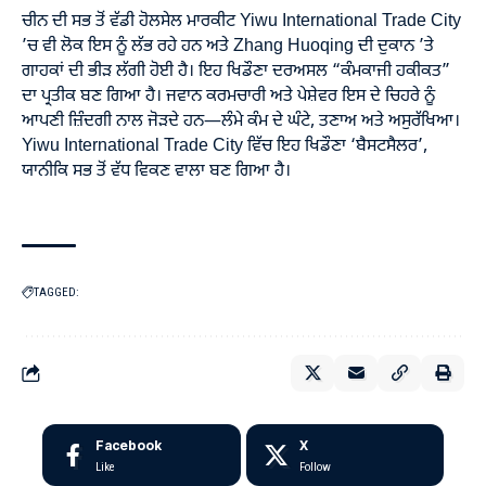
ਚੀਨ ਦੀ ਸਭ ਤੋਂ ਵੱਡੀ ਹੋਲਸੇਲ ਮਾਰਕੀਟ Yiwu International Trade City
’ਚ ਵੀ ਲੋਕ ਇਸ ਨੂੰ ਲੱਭ ਰਹੇ ਹਨ ਅਤੇ Zhang Huoqing ਦੀ ਦੁਕਾਨ ’ਤੇ
ਗਾਹਕਾਂ ਦੀ ਭੀੜ ਲੱਗੀ ਹੋਈ ਹੈ। ਇਹ ਖਿਡੌਣਾ ਦਰਅਸਲ “ਕੰਮਕਾਜੀ ਹਕੀਕਤ”
ਦਾ ਪ੍ਰਤੀਕ ਬਣ ਗਿਆ ਹੈ। ਜਵਾਨ ਕਰਮਚਾਰੀ ਅਤੇ ਪੇਸ਼ੇਵਰ ਇਸ ਦੇ ਚਿਹਰੇ ਨੂੰ
ਆਪਣੀ ਜ਼ਿੰਦਗੀ ਨਾਲ ਜੋੜਦੇ ਹਨ—ਲੰਮੇ ਕੰਮ ਦੇ ਘੰਟੇ, ਤਣਾਅ ਅਤੇ ਅਸੁਰੱਖਿਆ।
Yiwu International Trade City ਵਿੱਚ ਇਹ ਖਿਡੌਣਾ ‘ਬੈਸਟਸੈਲਰ’,
ਯਾਨੀਕਿ ਸਭ ਤੋਂ ਵੱਧ ਵਿਕਣ ਵਾਲਾ ਬਣ ਗਿਆ ਹੈ।
TAGGED:
Facebook
X
Like
Follow