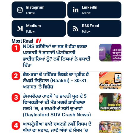
Instagram
LinkedIn
Follow
Follow
Medium
RSS Feed
Follow
Follow
Most Read
NDIS ਕਟੌਤੀਆਂ ਦਾ ਸਭ ਤੋਂ ਵੱਡਾ ਝਟਕਾ
ਪਰਵਾਸੀ ਤੇ ਭਾਸ਼ਾਈ ਘੱਟਗਿਣਤੀ
ਭਾਈਚਾਰਿਆਂ ਨੂੰ? ਨਵੇਂ ਨਿਯਮਾਂ ਨੇ ਵਧਾਈ
ਚਿੰਤਾ
ਭੈਣ-ਭਰਾ ਦੇ ਪਵਿੱਤਰ ਰਿਸ਼ਤੇ ਦਾ ਪ੍ਰਤੀਕ ਹੈ
ਰੱਖੜੀ ਤਿਉਹਾਰ (Raakhi) – 30-31
ਅਗਸਤ `ਤੇ ਵਿਸ਼ੇਸ਼
ਡੇਲਸਫੋਰਡ ਹਾਦਸੇ ’ਚ ਭਾਰਤੀ ਮੂਲ ਦੇ 5
ਵਿਅਕਤੀਆਂ ਦੀ ਮੌਤ ਮਗਰੋਂ ਭਾਈਚਾਰਾ
ਸਦਮੇ ’ਚ, 4 ਜ਼ਖ਼ਮੀਆਂ ਲਈ ਦੁਆਵਾਂ
(Daylesford SUV Crash News)
ਆਸਟ੍ਰੇਲੀਆ ਵਾਲੇ ਚਖਣਗੇ ਨਵੀਂ ਕਿਸਮ ਦੇ
ਅੰਬਾਂ ਦਾ ਸਵਾਦ, ਜਾਣੋ ਅੰਬਾਂ ਦੇ ਮੌਸਮ ’ਚ