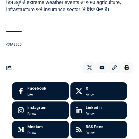
ਇਸ ਤਰ੍ਹਾਂ ਦੇ extreme weather events ਦਾ ਅਸਰ agriculture,
infrastructure ਅਤੇ insurance sector ’ਤੇ ਸਿੱਧਾ ਪੈਂਦਾ ਹੈ।
TAGGED:
Facebook
X
Like
Follow
Instagram
LinkedIn
Follow
Follow
Medium
RSS Feed
Follow
Follow