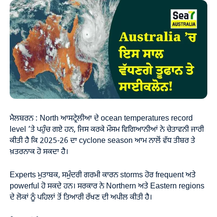
ਮੈਲਬਰਨ : North ਆਸਟ੍ਰੇਲੀਆ ਦੇ ocean temperatures record
level ’ਤੇ ਪਹੁੰਚ ਗਏ ਹਨ, ਜਿਸ ਕਰਕੇ ਮੌਸਮ ਵਿਗਿਆਨੀਆਂ ਨੇ ਚੇਤਾਵਨੀ ਜਾਰੀ
ਕੀਤੀ ਹੈ ਕਿ 2025-26 ਦਾ cyclone season ਆਮ ਨਾਲੋਂ ਵੱਧ ਤੀਬਰ ਤੇ
ਖ਼ਤਰਨਾਕ ਹੋ ਸਕਦਾ ਹੈ।
Experts ਮੁਤਾਬਕ, ਸਮੁੰਦਰੀ ਗਰਮੀ ਕਾਰਨ storms ਹੋਰ frequent ਅਤੇ
powerful ਹੋ ਸਕਦੇ ਹਨ। ਸਰਕਾਰ ਨੇ Northern ਅਤੇ Eastern regions
ਦੇ ਲੋਕਾਂ ਨੂੰ ਪਹਿਲਾਂ ਤੋਂ ਤਿਆਰੀ ਰੱਖਣ ਦੀ ਅਪੀਲ ਕੀਤੀ ਹੈ।