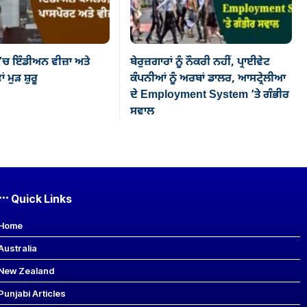
’ਚ ਇੰਡੀਅਨ ਵੀਜ਼ਾ ਅਤੇ
ਬੇਰੁਜ਼ਗਾਰਾਂ ਨੂੰ ਨੌਕਰੀ ਨਹੀਂ, ਪ੍ਰਾਈਵੇਟ
ਂ ਮੁੜ ਸ਼ੁਰੂ
ਕੰਪਨੀਆਂ ਨੂੰ ਅਰਬਾਂ ਡਾਲਰ, ਆਸਟ੍ਰੇਲੀਆ
ਦੇ Employment System ’ਤੇ ਗੰਭੀਰ
ਸਵਾਲ
Quick Links
Home
Australia
New Zealand
Punjabi Articles