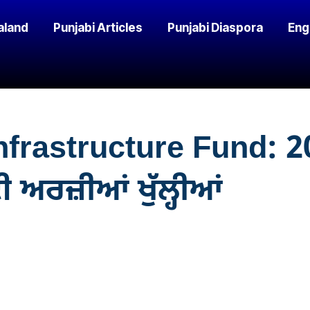
aland
Punjabi Articles
Punjabi Diaspora
Eng
nfrastructure Fund: 20
ਰਜ਼ੀਆਂ ਖੁੱਲ੍ਹੀਆਂ