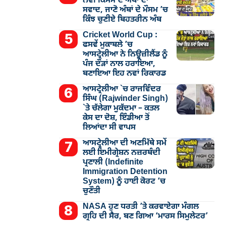
ਨਵੀਂ ਕਿਸਮ ਦੇ ਅੰਬਾਂ ਦਾ
ਸਵਾਦ, ਜਾਣੋ ਅੰਬਾਂ ਦੇ ਮੌਸਮ ’ਚ
ਕਿੰਝ ਚੁਣੀਏ ਬਿਹਤਰੀਨ ਅੰਬ
Cricket World Cup :
ਫਸਵੇਂ ਮੁਕਾਬਲੇ ’ਚ
ਆਸਟ੍ਰੇਲੀਆ ਨੇ ਨਿਊਜ਼ੀਲੈਂਡ ਨੂੰ
ਪੰਜ ਦੌੜਾਂ ਨਾਲ ਹਰਾਇਆ,
ਬਣਾਇਆ ਇਹ ਨਵਾਂ ਰਿਕਾਰਡ
ਆਸਟ੍ਰੇਲੀਆ `ਚ ਰਾਜਵਿੰਦਰ
ਸਿੰਘ (Rajwinder Singh)
`ਤੇ ਚੱਲੇਗਾ ਮੁੁਕੱਦਮਾ – ਕਤਲ
ਕੇਸ ਦਾ ਦੋਸ਼, ਇੰਡੀਆ ਤੋਂ
ਲਿਆਂਦਾ ਸੀ ਵਾਪਸ
ਆਸਟ੍ਰੇਲੀਆ ਦੀ ਅਣਮਿੱਥੇ ਸਮੇਂ
ਲਈ ਇਮੀਗ੍ਰੇਸ਼ਨ ਨਜ਼ਰਬੰਦੀ
ਪ੍ਰਣਾਲੀ (Indefinite
Immigration Detention
System) ਨੂੰ ਹਾਈ ਕੋਰਟ ’ਚ
ਚੁਣੌਤੀ
NASA ਹੁਣ ਧਰਤੀ ’ਤੇ ਕਰਵਾਏਗਾ ਮੰਗਲ
ਗ੍ਰਹਿ ਦੀ ਸੈਰ, ਬਣ ਗਿਆ ‘ਮਾਰਸ ਸਿਮੁਲੇਟਰ’