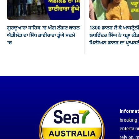
ਗੁਰਦੁਆਰਾ ਸਾਹਿਬ ’ਚ ਅੱਗ ਲੱਗਣ ਕਾਰਨ
1800 ਡਾਲਰ ਲੈ ਕੇ ਆਸਟ੍ਰ
ਐਡੀਲੇਡ ਦਾ ਸਿੱਖ ਭਾਈਚਾਰਾ ਡੂੰਘੇ ਸਦਮੇ
ਲਖਵਿੰਦਰ ਸਿੰਘ ਨੇ ਖੜ੍ਹਾ ਕੀ
’ਚ
ਮਿਲੀਅਨ ਡਾਲਰ ਦਾ ਪ੍ਰਾਪਰ
Informat
breaking 
entertai
rely on, 