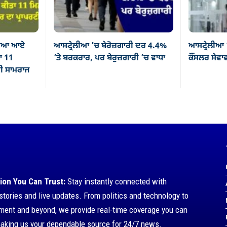
ੇਲੀਆ ਆਏ
ਆਸਟ੍ਰੇਲੀਆ ’ਚ ਬੇਰੋਜ਼ਗਾਰੀ ਦਰ 4.4%
ਆਸਟ੍ਰੇਲੀਆ 
ਤਾ 11
’ਤੇ ਬਰਕਰਾਰ, ਪਰ ਬੇਰੁਜ਼ਗਾਰੀ ’ਚ ਵਾਧਾ
ਕੌਂਸਲਰ ਸੇਵਾਵਾ
ਟੀ ਸਾਮਰਾਜ
ion You Can Trust:
Stay instantly connected with
stories and live updates. From politics and technology to
nment and beyond, we provide real-time coverage you can
making us your dependable source for 24/7 news.