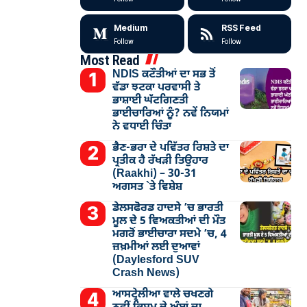
Medium
RSS Feed
Follow
Follow
Most Read
NDIS ਕਟੌਤੀਆਂ ਦਾ ਸਭ ਤੋਂ
ਵੱਡਾ ਝਟਕਾ ਪਰਵਾਸੀ ਤੇ
ਭਾਸ਼ਾਈ ਘੱਟਗਿਣਤੀ
ਭਾਈਚਾਰਿਆਂ ਨੂੰ? ਨਵੇਂ ਨਿਯਮਾਂ
ਨੇ ਵਧਾਈ ਚਿੰਤਾ
ਭੈਣ-ਭਰਾ ਦੇ ਪਵਿੱਤਰ ਰਿਸ਼ਤੇ ਦਾ
ਪ੍ਰਤੀਕ ਹੈ ਰੱਖੜੀ ਤਿਉਹਾਰ
(Raakhi) – 30-31
ਅਗਸਤ `ਤੇ ਵਿਸ਼ੇਸ਼
ਡੇਲਸਫੋਰਡ ਹਾਦਸੇ ’ਚ ਭਾਰਤੀ
ਮੂਲ ਦੇ 5 ਵਿਅਕਤੀਆਂ ਦੀ ਮੌਤ
ਮਗਰੋਂ ਭਾਈਚਾਰਾ ਸਦਮੇ ’ਚ, 4
ਜ਼ਖ਼ਮੀਆਂ ਲਈ ਦੁਆਵਾਂ
(Daylesford SUV
Crash News)
ਆਸਟ੍ਰੇਲੀਆ ਵਾਲੇ ਚਖਣਗੇ