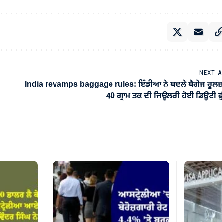
NEXT A
India revamps baggage rules: ਇੰਡੀਆ ਨੇ ਬਦਲੇ ਬੈਗੇਜ ਰੂਲਜ
40 ਗ੍ਰਾਮ ਤਕ ਦੀ ਜਿਊਲਰੀ ਹੋਈ ਡਿਊਟੀ ਫ਼੍