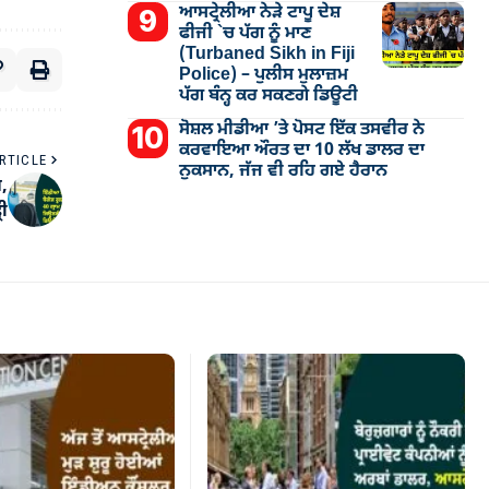
ਆਸਟ੍ਰੇਲੀਆ ਨੇੜੇ ਟਾਪੂ ਦੇਸ਼
ਫੀਜੀ `ਚ ਪੱਗ ਨੂੰ ਮਾਣ
(Turbaned Sikh in Fiji
Police) – ਪੁਲੀਸ ਮੁਲਾਜ਼ਮ
ਪੱਗ ਬੰਨ੍ਹ ਕਰ ਸਕਣਗੇ ਡਿਊਟੀ
ਸੋਸ਼ਲ ਮੀਡੀਆ ’ਤੇ ਪੋਸਟ ਇੱਕ ਤਸਵੀਰ ਨੇ
ਕਰਵਾਇਆ ਔਰਤ ਦਾ 10 ਲੱਖ ਡਾਲਰ ਦਾ
RTICLE
ਨੁਕਸਾਨ, ਜੱਜ ਵੀ ਰਹਿ ਗਏ ਹੈਰਾਨ
਼,
ਰੀ