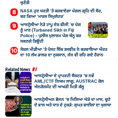
ਚੁਣੌਤੀ
NASA ਹੁਣ ਧਰਤੀ ’ਤੇ ਕਰਵਾਏਗਾ ਮੰਗਲ ਗ੍ਰਹਿ ਦੀ ਸੈਰ,
ਬਣ ਗਿਆ ‘ਮਾਰਸ ਸਿਮੁਲੇਟਰ’
ਆਸਟ੍ਰੇਲੀਆ ਨੇੜੇ ਟਾਪੂ ਦੇਸ਼ ਫੀਜੀ `ਚ ਪੱਗ
ਨੂੰ ਮਾਣ (Turbaned Sikh in Fiji
Police) – ਪੁਲੀਸ ਮੁਲਾਜ਼ਮ ਪੱਗ ਬੰਨ੍ਹ ਕਰ
ਸਕਣਗੇ ਡਿਊਟੀ
ਸੋਸ਼ਲ ਮੀਡੀਆ ’ਤੇ ਪੋਸਟ ਇੱਕ ਤਸਵੀਰ ਨੇ ਕਰਵਾਇਆ ਔਰਤ
ਦਾ 10 ਲੱਖ ਡਾਲਰ ਦਾ ਨੁਕਸਾਨ, ਜੱਜ ਵੀ ਰਹਿ ਗਏ ਹੈਰਾਨ
Related News
ਆਸਟ੍ਰੇਲੀਆ ਦੇ ਪ੍ਰਾਪਰਟੀ ਸੈਕਟਰ ’ਚ ਨਵੇਂ
AML/CTF ਨਿਯਮ ਲਾਗੂ, AUSTRAC ਕੋਲ
ਐਨਰੋਲਮੈਂਟ ਦੀ ਆਖਰੀ ਮਿਤੀ ਕੱਲ੍ਹ
ਆਸਟ੍ਰੇਲੀਅਨ ਭੋਜਨ ’ਚ ਮਿਲਿਆ ਘੋੜੇ ਦਾ ਮਾਸ, ਚੂਹੇ
ਦੇ ਵਾਲ ਅਤੇ ਧਾਤ ਦੇ ਟੁਕੜੇ: ਗੁਪਤ ਫਾਈਲਾਂ ਦਾ ਖੁਲਾਸਾ