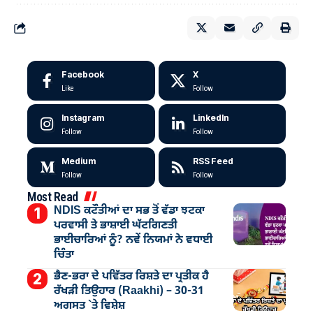
Facebook
X
Like
Follow
Instagram
LinkedIn
Follow
Follow
Medium
RSS Feed
Follow
Follow
Most Read
NDIS ਕਟੌਤੀਆਂ ਦਾ ਸਭ ਤੋਂ ਵੱਡਾ ਝਟਕਾ
ਪਰਵਾਸੀ ਤੇ ਭਾਸ਼ਾਈ ਘੱਟਗਿਣਤੀ
ਭਾਈਚਾਰਿਆਂ ਨੂੰ? ਨਵੇਂ ਨਿਯਮਾਂ ਨੇ ਵਧਾਈ
ਚਿੰਤਾ
ਭੈਣ-ਭਰਾ ਦੇ ਪਵਿੱਤਰ ਰਿਸ਼ਤੇ ਦਾ ਪ੍ਰਤੀਕ ਹੈ
ਰੱਖੜੀ ਤਿਉਹਾਰ (Raakhi) – 30-31
ਅਗਸਤ `ਤੇ ਵਿਸ਼ੇਸ਼