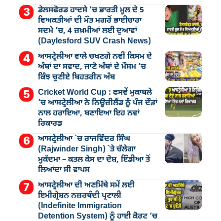
ਡੇਲਸਫੋਰਡ ਹਾਦਸੇ ’ਚ ਭਾਰਤੀ ਮੂਲ ਦੇ 5
ਵਿਅਕਤੀਆਂ ਦੀ ਮੌਤ ਮਗਰੋਂ ਭਾਈਚਾਰਾ
ਸਦਮੇ ’ਚ, 4 ਜ਼ਖ਼ਮੀਆਂ ਲਈ ਦੁਆਵਾਂ
(Daylesford SUV Crash News)
ਆਸਟ੍ਰੇਲੀਆ ਵਾਲੇ ਚਖਣਗੇ ਨਵੀਂ ਕਿਸਮ ਦੇ
ਅੰਬਾਂ ਦਾ ਸਵਾਦ, ਜਾਣੋ ਅੰਬਾਂ ਦੇ ਮੌਸਮ ’ਚ
ਕਿੰਝ ਚੁਣੀਏ ਬਿਹਤਰੀਨ ਅੰਬ
Cricket World Cup : ਫਸਵੇਂ ਮੁਕਾਬਲੇ
’ਚ ਆਸਟ੍ਰੇਲੀਆ ਨੇ ਨਿਊਜ਼ੀਲੈਂਡ ਨੂੰ ਪੰਜ ਦੌੜਾਂ
ਨਾਲ ਹਰਾਇਆ, ਬਣਾਇਆ ਇਹ ਨਵਾਂ
ਰਿਕਾਰਡ
ਆਸਟ੍ਰੇਲੀਆ `ਚ ਰਾਜਵਿੰਦਰ ਸਿੰਘ
(Rajwinder Singh) `ਤੇ ਚੱਲੇਗਾ
ਮੁੁਕੱਦਮਾ – ਕਤਲ ਕੇਸ ਦਾ ਦੋਸ਼, ਇੰਡੀਆ ਤੋਂ
ਲਿਆਂਦਾ ਸੀ ਵਾਪਸ
ਆਸਟ੍ਰੇਲੀਆ ਦੀ ਅਣਮਿੱਥੇ ਸਮੇਂ ਲਈ
ਇਮੀਗ੍ਰੇਸ਼ਨ ਨਜ਼ਰਬੰਦੀ ਪ੍ਰਣਾਲੀ
(Indefinite Immigration
Detention System) ਨੂੰ ਹਾਈ ਕੋਰਟ ’ਚ