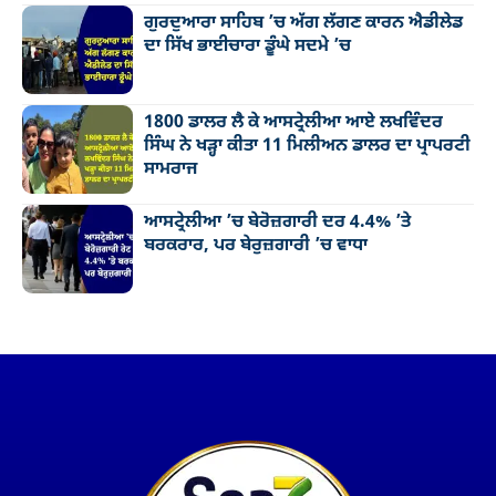
ਗੁਰਦੁਆਰਾ ਸਾਹਿਬ ’ਚ ਅੱਗ ਲੱਗਣ ਕਾਰਨ ਐਡੀਲੇਡ
ਦਾ ਸਿੱਖ ਭਾਈਚਾਰਾ ਡੂੰਘੇ ਸਦਮੇ ’ਚ
1800 ਡਾਲਰ ਲੈ ਕੇ ਆਸਟ੍ਰੇਲੀਆ ਆਏ ਲਖਵਿੰਦਰ
ਸਿੰਘ ਨੇ ਖੜ੍ਹਾ ਕੀਤਾ 11 ਮਿਲੀਅਨ ਡਾਲਰ ਦਾ ਪ੍ਰਾਪਰਟੀ
ਸਾਮਰਾਜ
ਆਸਟ੍ਰੇਲੀਆ ’ਚ ਬੇਰੋਜ਼ਗਾਰੀ ਦਰ 4.4% ’ਤੇ
ਬਰਕਰਾਰ, ਪਰ ਬੇਰੁਜ਼ਗਾਰੀ ’ਚ ਵਾਧਾ