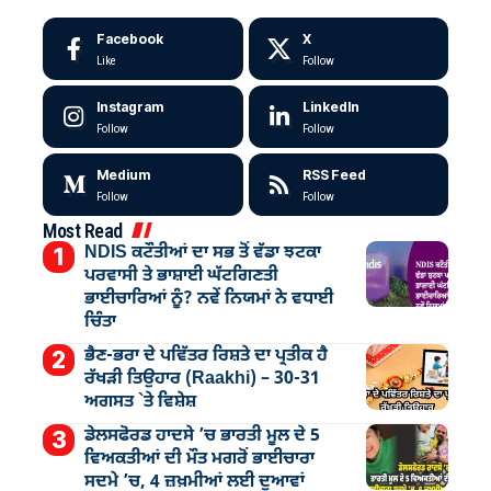
Facebook
X
Like
Follow
Instagram
LinkedIn
Follow
Follow
Medium
RSS Feed
Follow
Follow
Most Read
NDIS ਕਟੌਤੀਆਂ ਦਾ ਸਭ ਤੋਂ ਵੱਡਾ ਝਟਕਾ
ਪਰਵਾਸੀ ਤੇ ਭਾਸ਼ਾਈ ਘੱਟਗਿਣਤੀ
ਭਾਈਚਾਰਿਆਂ ਨੂੰ? ਨਵੇਂ ਨਿਯਮਾਂ ਨੇ ਵਧਾਈ
ਚਿੰਤਾ
ਭੈਣ-ਭਰਾ ਦੇ ਪਵਿੱਤਰ ਰਿਸ਼ਤੇ ਦਾ ਪ੍ਰਤੀਕ ਹੈ
ਰੱਖੜੀ ਤਿਉਹਾਰ (Raakhi) – 30-31
ਅਗਸਤ `ਤੇ ਵਿਸ਼ੇਸ਼
ਡੇਲਸਫੋਰਡ ਹਾਦਸੇ ’ਚ ਭਾਰਤੀ ਮੂਲ ਦੇ 5
ਵਿਅਕਤੀਆਂ ਦੀ ਮੌਤ ਮਗਰੋਂ ਭਾਈਚਾਰਾ
ਸਦਮੇ ’ਚ, 4 ਜ਼ਖ਼ਮੀਆਂ ਲਈ ਦੁਆਵਾਂ