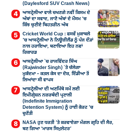
(Daylesford SUV Crash News)
ਆਸਟ੍ਰੇਲੀਆ ਵਾਲੇ ਚਖਣਗੇ ਨਵੀਂ ਕਿਸਮ ਦੇ
ਅੰਬਾਂ ਦਾ ਸਵਾਦ, ਜਾਣੋ ਅੰਬਾਂ ਦੇ ਮੌਸਮ ’ਚ
ਕਿੰਝ ਚੁਣੀਏ ਬਿਹਤਰੀਨ ਅੰਬ
Cricket World Cup : ਫਸਵੇਂ ਮੁਕਾਬਲੇ
’ਚ ਆਸਟ੍ਰੇਲੀਆ ਨੇ ਨਿਊਜ਼ੀਲੈਂਡ ਨੂੰ ਪੰਜ ਦੌੜਾਂ
ਨਾਲ ਹਰਾਇਆ, ਬਣਾਇਆ ਇਹ ਨਵਾਂ
ਰਿਕਾਰਡ
ਆਸਟ੍ਰੇਲੀਆ `ਚ ਰਾਜਵਿੰਦਰ ਸਿੰਘ
(Rajwinder Singh) `ਤੇ ਚੱਲੇਗਾ
ਮੁੁਕੱਦਮਾ – ਕਤਲ ਕੇਸ ਦਾ ਦੋਸ਼, ਇੰਡੀਆ ਤੋਂ
ਲਿਆਂਦਾ ਸੀ ਵਾਪਸ
ਆਸਟ੍ਰੇਲੀਆ ਦੀ ਅਣਮਿੱਥੇ ਸਮੇਂ ਲਈ
ਇਮੀਗ੍ਰੇਸ਼ਨ ਨਜ਼ਰਬੰਦੀ ਪ੍ਰਣਾਲੀ
(Indefinite Immigration
Detention System) ਨੂੰ ਹਾਈ ਕੋਰਟ ’ਚ
ਚੁਣੌਤੀ
NASA ਹੁਣ ਧਰਤੀ ’ਤੇ ਕਰਵਾਏਗਾ ਮੰਗਲ ਗ੍ਰਹਿ ਦੀ ਸੈਰ,
ਬਣ ਗਿਆ ‘ਮਾਰਸ ਸਿਮੁਲੇਟਰ’