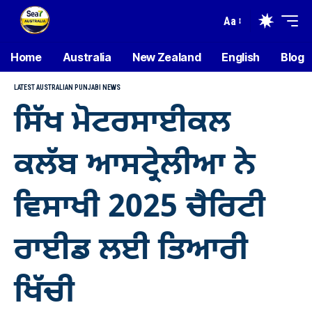
Aa
Home
Australia
New Zealand
English
Blog
LATEST AUSTRALIAN PUNJABI NEWS
ਸਿੱਖ ਮੋਟਰਸਾਈਕਲ
ਕਲੱਬ ਆਸਟ੍ਰੇਲੀਆ ਨੇ
ਵਿਸਾਖੀ 2025 ਚੈਰਿਟੀ
ਰਾਈਡ ਲਈ ਤਿਆਰੀ
ਖਿੱਚੀ