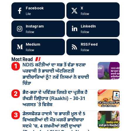
Facebook
X
Like
Follow
Instagram
LinkedIn
Follow
Follow
Medium
RSS Feed
Follow
Follow
Most Read
NDIS ਕਟੌਤੀਆਂ ਦਾ ਸਭ ਤੋਂ ਵੱਡਾ ਝਟਕਾ
ਪਰਵਾਸੀ ਤੇ ਭਾਸ਼ਾਈ ਘੱਟਗਿਣਤੀ
ਭਾਈਚਾਰਿਆਂ ਨੂੰ? ਨਵੇਂ ਨਿਯਮਾਂ ਨੇ ਵਧਾਈ
ਚਿੰਤਾ
ਭੈਣ-ਭਰਾ ਦੇ ਪਵਿੱਤਰ ਰਿਸ਼ਤੇ ਦਾ ਪ੍ਰਤੀਕ ਹੈ
ਰੱਖੜੀ ਤਿਉਹਾਰ (Raakhi) – 30-31
ਅਗਸਤ `ਤੇ ਵਿਸ਼ੇਸ਼
ਡੇਲਸਫੋਰਡ ਹਾਦਸੇ ’ਚ ਭਾਰਤੀ ਮੂਲ ਦੇ 5
ਵਿਅਕਤੀਆਂ ਦੀ ਮੌਤ ਮਗਰੋਂ ਭਾਈਚਾਰਾ
ਸਦਮੇ ’ਚ, 4 ਜ਼ਖ਼ਮੀਆਂ ਲਈ ਦੁਆਵਾਂ