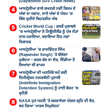
(Daylesford SUV Crash News)
ਆਸਟ੍ਰੇਲੀਆ ਵਾਲੇ ਚਖਣਗੇ ਨਵੀਂ ਕਿਸਮ ਦੇ
ਅੰਬਾਂ ਦਾ ਸਵਾਦ, ਜਾਣੋ ਅੰਬਾਂ ਦੇ ਮੌਸਮ ’ਚ
ਕਿੰਝ ਚੁਣੀਏ ਬਿਹਤਰੀਨ ਅੰਬ
Cricket World Cup : ਫਸਵੇਂ ਮੁਕਾਬਲੇ
’ਚ ਆਸਟ੍ਰੇਲੀਆ ਨੇ ਨਿਊਜ਼ੀਲੈਂਡ ਨੂੰ ਪੰਜ ਦੌੜਾਂ
ਨਾਲ ਹਰਾਇਆ, ਬਣਾਇਆ ਇਹ ਨਵਾਂ
ਰਿਕਾਰਡ
ਆਸਟ੍ਰੇਲੀਆ `ਚ ਰਾਜਵਿੰਦਰ ਸਿੰਘ
(Rajwinder Singh) `ਤੇ ਚੱਲੇਗਾ
ਮੁੁਕੱਦਮਾ – ਕਤਲ ਕੇਸ ਦਾ ਦੋਸ਼, ਇੰਡੀਆ ਤੋਂ
ਲਿਆਂਦਾ ਸੀ ਵਾਪਸ
ਆਸਟ੍ਰੇਲੀਆ ਦੀ ਅਣਮਿੱਥੇ ਸਮੇਂ ਲਈ
ਇਮੀਗ੍ਰੇਸ਼ਨ ਨਜ਼ਰਬੰਦੀ ਪ੍ਰਣਾਲੀ
(Indefinite Immigration
Detention System) ਨੂੰ ਹਾਈ ਕੋਰਟ ’ਚ
ਚੁਣੌਤੀ
NASA ਹੁਣ ਧਰਤੀ ’ਤੇ ਕਰਵਾਏਗਾ ਮੰਗਲ ਗ੍ਰਹਿ ਦੀ ਸੈਰ,
ਬਣ ਗਿਆ ‘ਮਾਰਸ ਸਿਮੁਲੇਟਰ’