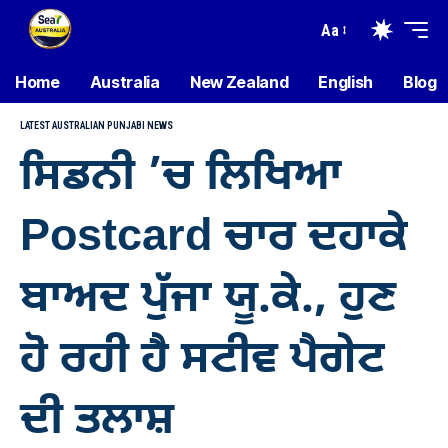
Aa
Home
Australia
New Zealand
English
Blog
LATEST AUSTRALIAN PUNJABI NEWS
ਸਿਡਨੀ ’ਚ ਲਿਖਿਆ
Postcard ਚਾਰ ਦਹਾਕੇ
ਬਾਅਦ ਪੁੱਜਾ ਯੂ.ਕੇ., ਹੁਣ
ਹੋ ਰਹੀ ਹੈ ਸਟੀਵ ਪੈਗੇਟ
ਦੀ ਤਲਾਸ਼