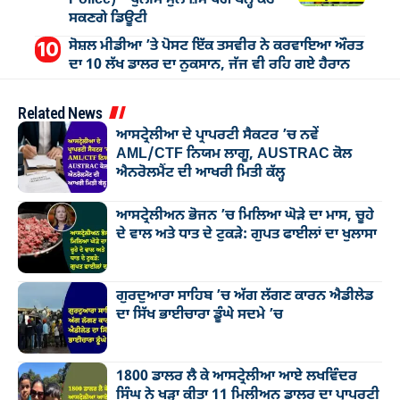
Police) – ਪੁਲੀਸ ਮੁਲਾਜ਼ਮ ਪੱਗ ਬੰਨ੍ਹ ਕਰ
ਸਕਣਗੇ ਡਿਊਟੀ
ਸੋਸ਼ਲ ਮੀਡੀਆ ’ਤੇ ਪੋਸਟ ਇੱਕ ਤਸਵੀਰ ਨੇ ਕਰਵਾਇਆ ਔਰਤ
ਦਾ 10 ਲੱਖ ਡਾਲਰ ਦਾ ਨੁਕਸਾਨ, ਜੱਜ ਵੀ ਰਹਿ ਗਏ ਹੈਰਾਨ
Related News
ਆਸਟ੍ਰੇਲੀਆ ਦੇ ਪ੍ਰਾਪਰਟੀ ਸੈਕਟਰ ’ਚ ਨਵੇਂ
AML/CTF ਨਿਯਮ ਲਾਗੂ, AUSTRAC ਕੋਲ
ਐਨਰੋਲਮੈਂਟ ਦੀ ਆਖਰੀ ਮਿਤੀ ਕੱਲ੍ਹ
ਆਸਟ੍ਰੇਲੀਅਨ ਭੋਜਨ ’ਚ ਮਿਲਿਆ ਘੋੜੇ ਦਾ ਮਾਸ, ਚੂਹੇ
ਦੇ ਵਾਲ ਅਤੇ ਧਾਤ ਦੇ ਟੁਕੜੇ: ਗੁਪਤ ਫਾਈਲਾਂ ਦਾ ਖੁਲਾਸਾ
ਗੁਰਦੁਆਰਾ ਸਾਹਿਬ ’ਚ ਅੱਗ ਲੱਗਣ ਕਾਰਨ ਐਡੀਲੇਡ
ਦਾ ਸਿੱਖ ਭਾਈਚਾਰਾ ਡੂੰਘੇ ਸਦਮੇ ’ਚ
1800 ਡਾਲਰ ਲੈ ਕੇ ਆਸਟ੍ਰੇਲੀਆ ਆਏ ਲਖਵਿੰਦਰ
ਸਿੰਘ ਨੇ ਖੜ੍ਹਾ ਕੀਤਾ 11 ਮਿਲੀਅਨ ਡਾਲਰ ਦਾ ਪ੍ਰਾਪਰਟੀ