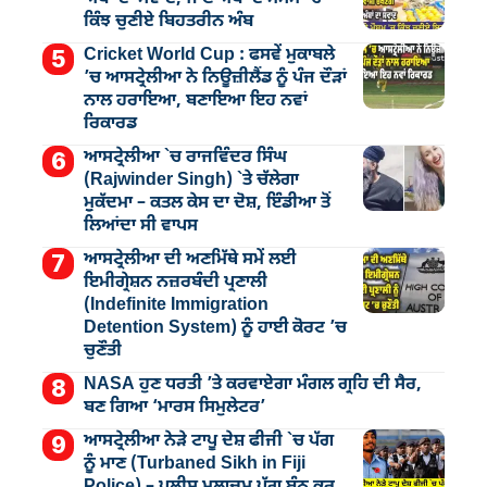
ਕਿੰਝ ਚੁਣੀਏ ਬਿਹਤਰੀਨ ਅੰਬ
Cricket World Cup : ਫਸਵੇਂ ਮੁਕਾਬਲੇ
’ਚ ਆਸਟ੍ਰੇਲੀਆ ਨੇ ਨਿਊਜ਼ੀਲੈਂਡ ਨੂੰ ਪੰਜ ਦੌੜਾਂ
ਨਾਲ ਹਰਾਇਆ, ਬਣਾਇਆ ਇਹ ਨਵਾਂ
ਰਿਕਾਰਡ
ਆਸਟ੍ਰੇਲੀਆ `ਚ ਰਾਜਵਿੰਦਰ ਸਿੰਘ
(Rajwinder Singh) `ਤੇ ਚੱਲੇਗਾ
ਮੁੁਕੱਦਮਾ – ਕਤਲ ਕੇਸ ਦਾ ਦੋਸ਼, ਇੰਡੀਆ ਤੋਂ
ਲਿਆਂਦਾ ਸੀ ਵਾਪਸ
ਆਸਟ੍ਰੇਲੀਆ ਦੀ ਅਣਮਿੱਥੇ ਸਮੇਂ ਲਈ
ਇਮੀਗ੍ਰੇਸ਼ਨ ਨਜ਼ਰਬੰਦੀ ਪ੍ਰਣਾਲੀ
(Indefinite Immigration
Detention System) ਨੂੰ ਹਾਈ ਕੋਰਟ ’ਚ
ਚੁਣੌਤੀ
NASA ਹੁਣ ਧਰਤੀ ’ਤੇ ਕਰਵਾਏਗਾ ਮੰਗਲ ਗ੍ਰਹਿ ਦੀ ਸੈਰ,
ਬਣ ਗਿਆ ‘ਮਾਰਸ ਸਿਮੁਲੇਟਰ’
ਆਸਟ੍ਰੇਲੀਆ ਨੇੜੇ ਟਾਪੂ ਦੇਸ਼ ਫੀਜੀ `ਚ ਪੱਗ
ਨੂੰ ਮਾਣ (Turbaned Sikh in Fiji