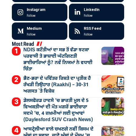
Instagram
LinkedIn
Follow
Follow
Medium
RSS Feed
Follow
Follow
Most Read
NDIS ਕਟੌਤੀਆਂ ਦਾ ਸਭ ਤੋਂ ਵੱਡਾ ਝਟਕਾ
ਪਰਵਾਸੀ ਤੇ ਭਾਸ਼ਾਈ ਘੱਟਗਿਣਤੀ
ਭਾਈਚਾਰਿਆਂ ਨੂੰ? ਨਵੇਂ ਨਿਯਮਾਂ ਨੇ ਵਧਾਈ
ਚਿੰਤਾ
ਭੈਣ-ਭਰਾ ਦੇ ਪਵਿੱਤਰ ਰਿਸ਼ਤੇ ਦਾ ਪ੍ਰਤੀਕ ਹੈ
ਰੱਖੜੀ ਤਿਉਹਾਰ (Raakhi) – 30-31
ਅਗਸਤ `ਤੇ ਵਿਸ਼ੇਸ਼
ਡੇਲਸਫੋਰਡ ਹਾਦਸੇ ’ਚ ਭਾਰਤੀ ਮੂਲ ਦੇ 5
ਵਿਅਕਤੀਆਂ ਦੀ ਮੌਤ ਮਗਰੋਂ ਭਾਈਚਾਰਾ
ਸਦਮੇ ’ਚ, 4 ਜ਼ਖ਼ਮੀਆਂ ਲਈ ਦੁਆਵਾਂ
(Daylesford SUV Crash News)
ਆਸਟ੍ਰੇਲੀਆ ਵਾਲੇ ਚਖਣਗੇ ਨਵੀਂ ਕਿਸਮ ਦੇ
ਅੰਬਾਂ ਦਾ ਸਵਾਦ, ਜਾਣੋ ਅੰਬਾਂ ਦੇ ਮੌਸਮ ’ਚ