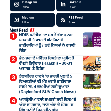
Instagram
LinkedIn
Follow
Follow
Medium
RSS Feed
Follow
Follow
Most Read
NDIS ਕਟੌਤੀਆਂ ਦਾ ਸਭ ਤੋਂ ਵੱਡਾ ਝਟਕਾ
ਪਰਵਾਸੀ ਤੇ ਭਾਸ਼ਾਈ ਘੱਟਗਿਣਤੀ
ਭਾਈਚਾਰਿਆਂ ਨੂੰ? ਨਵੇਂ ਨਿਯਮਾਂ ਨੇ ਵਧਾਈ
ਚਿੰਤਾ
ਭੈਣ-ਭਰਾ ਦੇ ਪਵਿੱਤਰ ਰਿਸ਼ਤੇ ਦਾ ਪ੍ਰਤੀਕ ਹੈ
ਰੱਖੜੀ ਤਿਉਹਾਰ (Raakhi) – 30-31
ਅਗਸਤ `ਤੇ ਵਿਸ਼ੇਸ਼
ਡੇਲਸਫੋਰਡ ਹਾਦਸੇ ’ਚ ਭਾਰਤੀ ਮੂਲ ਦੇ 5
ਵਿਅਕਤੀਆਂ ਦੀ ਮੌਤ ਮਗਰੋਂ ਭਾਈਚਾਰਾ
ਸਦਮੇ ’ਚ, 4 ਜ਼ਖ਼ਮੀਆਂ ਲਈ ਦੁਆਵਾਂ
(Daylesford SUV Crash News)
ਆਸਟ੍ਰੇਲੀਆ ਵਾਲੇ ਚਖਣਗੇ ਨਵੀਂ ਕਿਸਮ ਦੇ
ਅੰਬਾਂ ਦਾ ਸਵਾਦ, ਜਾਣੋ ਅੰਬਾਂ ਦੇ ਮੌਸਮ ’ਚ
ਕਿੰਝ ਚੁਣੀਏ ਬਿਹਤਰੀਨ ਅੰਬ