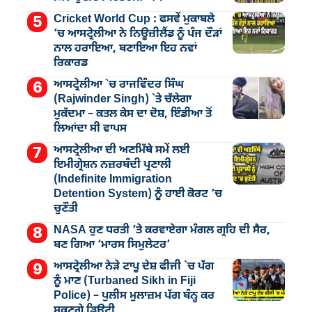
Cricket World Cup : ਫਸਵੇਂ ਮੁਕਾਬਲੇ
’ਚ ਆਸਟ੍ਰੇਲੀਆ ਨੇ ਨਿਊਜ਼ੀਲੈਂਡ ਨੂੰ ਪੰਜ ਦੌੜਾਂ
ਨਾਲ ਹਰਾਇਆ, ਬਣਾਇਆ ਇਹ ਨਵਾਂ
ਰਿਕਾਰਡ
ਆਸਟ੍ਰੇਲੀਆ `ਚ ਰਾਜਵਿੰਦਰ ਸਿੰਘ
(Rajwinder Singh) `ਤੇ ਚੱਲੇਗਾ
ਮੁੁਕੱਦਮਾ – ਕਤਲ ਕੇਸ ਦਾ ਦੋਸ਼, ਇੰਡੀਆ ਤੋਂ
ਲਿਆਂਦਾ ਸੀ ਵਾਪਸ
ਆਸਟ੍ਰੇਲੀਆ ਦੀ ਅਣਮਿੱਥੇ ਸਮੇਂ ਲਈ
ਇਮੀਗ੍ਰੇਸ਼ਨ ਨਜ਼ਰਬੰਦੀ ਪ੍ਰਣਾਲੀ
(Indefinite Immigration
Detention System) ਨੂੰ ਹਾਈ ਕੋਰਟ ’ਚ
ਚੁਣੌਤੀ
NASA ਹੁਣ ਧਰਤੀ ’ਤੇ ਕਰਵਾਏਗਾ ਮੰਗਲ ਗ੍ਰਹਿ ਦੀ ਸੈਰ,
ਬਣ ਗਿਆ ‘ਮਾਰਸ ਸਿਮੁਲੇਟਰ’
ਆਸਟ੍ਰੇਲੀਆ ਨੇੜੇ ਟਾਪੂ ਦੇਸ਼ ਫੀਜੀ `ਚ ਪੱਗ
ਨੂੰ ਮਾਣ (Turbaned Sikh in Fiji
Police) – ਪੁਲੀਸ ਮੁਲਾਜ਼ਮ ਪੱਗ ਬੰਨ੍ਹ ਕਰ
ਸਕਣਗੇ ਡਿਊਟੀ