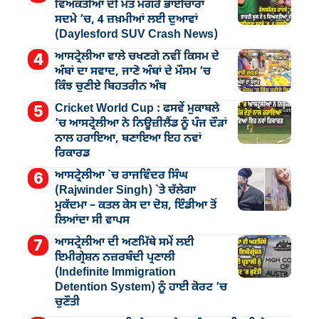
ਵਿਅਕਤੀਆਂ ਦੀ ਮੌਤ ਮਗਰੋਂ ਭਾਈਚਾਰਾ
ਸਦਮੇ ’ਚ, 4 ਜ਼ਖ਼ਮੀਆਂ ਲਈ ਦੁਆਵਾਂ
(Daylesford SUV Crash News)
ਆਸਟ੍ਰੇਲੀਆ ਵਾਲੇ ਚਖਣਗੇ ਨਵੀਂ ਕਿਸਮ ਦੇ
ਅੰਬਾਂ ਦਾ ਸਵਾਦ, ਜਾਣੋ ਅੰਬਾਂ ਦੇ ਮੌਸਮ ’ਚ
ਕਿੰਝ ਚੁਣੀਏ ਬਿਹਤਰੀਨ ਅੰਬ
Cricket World Cup : ਫਸਵੇਂ ਮੁਕਾਬਲੇ
’ਚ ਆਸਟ੍ਰੇਲੀਆ ਨੇ ਨਿਊਜ਼ੀਲੈਂਡ ਨੂੰ ਪੰਜ ਦੌੜਾਂ
ਨਾਲ ਹਰਾਇਆ, ਬਣਾਇਆ ਇਹ ਨਵਾਂ
ਰਿਕਾਰਡ
ਆਸਟ੍ਰੇਲੀਆ `ਚ ਰਾਜਵਿੰਦਰ ਸਿੰਘ
(Rajwinder Singh) `ਤੇ ਚੱਲੇਗਾ
ਮੁੁਕੱਦਮਾ – ਕਤਲ ਕੇਸ ਦਾ ਦੋਸ਼, ਇੰਡੀਆ ਤੋਂ
ਲਿਆਂਦਾ ਸੀ ਵਾਪਸ
ਆਸਟ੍ਰੇਲੀਆ ਦੀ ਅਣਮਿੱਥੇ ਸਮੇਂ ਲਈ
ਇਮੀਗ੍ਰੇਸ਼ਨ ਨਜ਼ਰਬੰਦੀ ਪ੍ਰਣਾਲੀ
(Indefinite Immigration
Detention System) ਨੂੰ ਹਾਈ ਕੋਰਟ ’ਚ
ਚੁਣੌਤੀ