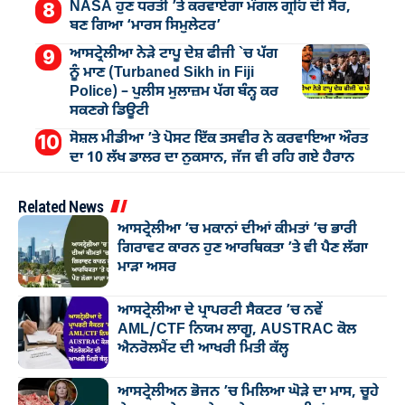
NASA ਹੁਣ ਧਰਤੀ ’ਤੇ ਕਰਵਾਏਗਾ ਮੰਗਲ ਗ੍ਰਹਿ ਦੀ ਸੈਰ,
ਬਣ ਗਿਆ ‘ਮਾਰਸ ਸਿਮੁਲੇਟਰ’
ਆਸਟ੍ਰੇਲੀਆ ਨੇੜੇ ਟਾਪੂ ਦੇਸ਼ ਫੀਜੀ `ਚ ਪੱਗ
ਨੂੰ ਮਾਣ (Turbaned Sikh in Fiji
Police) – ਪੁਲੀਸ ਮੁਲਾਜ਼ਮ ਪੱਗ ਬੰਨ੍ਹ ਕਰ
ਸਕਣਗੇ ਡਿਊਟੀ
ਸੋਸ਼ਲ ਮੀਡੀਆ ’ਤੇ ਪੋਸਟ ਇੱਕ ਤਸਵੀਰ ਨੇ ਕਰਵਾਇਆ ਔਰਤ
ਦਾ 10 ਲੱਖ ਡਾਲਰ ਦਾ ਨੁਕਸਾਨ, ਜੱਜ ਵੀ ਰਹਿ ਗਏ ਹੈਰਾਨ
Related News
ਆਸਟ੍ਰੇਲੀਆ ’ਚ ਮਕਾਨਾਂ ਦੀਆਂ ਕੀਮਤਾਂ ’ਚ ਭਾਰੀ
ਗਿਰਾਵਟ ਕਾਰਨ ਹੁਣ ਆਰਥਿਕਤਾ ’ਤੇ ਵੀ ਪੈਣ ਲੱਗਾ
ਮਾੜਾ ਅਸਰ
ਆਸਟ੍ਰੇਲੀਆ ਦੇ ਪ੍ਰਾਪਰਟੀ ਸੈਕਟਰ ’ਚ ਨਵੇਂ
AML/CTF ਨਿਯਮ ਲਾਗੂ, AUSTRAC ਕੋਲ
ਐਨਰੋਲਮੈਂਟ ਦੀ ਆਖਰੀ ਮਿਤੀ ਕੱਲ੍ਹ
ਆਸਟ੍ਰੇਲੀਅਨ ਭੋਜਨ ’ਚ ਮਿਲਿਆ ਘੋੜੇ ਦਾ ਮਾਸ, ਚੂਹੇ