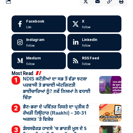
Facebook
X
Like
Follow
Instagram
LinkedIn
Follow
Follow
Medium
RSS Feed
Follow
Follow
Most Read
NDIS ਕਟੌਤੀਆਂ ਦਾ ਸਭ ਤੋਂ ਵੱਡਾ ਝਟਕਾ
ਪਰਵਾਸੀ ਤੇ ਭਾਸ਼ਾਈ ਘੱਟਗਿਣਤੀ
ਭਾਈਚਾਰਿਆਂ ਨੂੰ? ਨਵੇਂ ਨਿਯਮਾਂ ਨੇ ਵਧਾਈ
ਚਿੰਤਾ
ਭੈਣ-ਭਰਾ ਦੇ ਪਵਿੱਤਰ ਰਿਸ਼ਤੇ ਦਾ ਪ੍ਰਤੀਕ ਹੈ
ਰੱਖੜੀ ਤਿਉਹਾਰ (Raakhi) – 30-31
ਅਗਸਤ `ਤੇ ਵਿਸ਼ੇਸ਼
ਡੇਲਸਫੋਰਡ ਹਾਦਸੇ ’ਚ ਭਾਰਤੀ ਮੂਲ ਦੇ 5