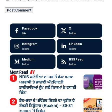
Facebook
X
Like
Follow
Instagram
LinkedIn
Follow
Follow
Medium
RSS Feed
Follow
Follow
Most Read
NDIS ਕਟੌਤੀਆਂ ਦਾ ਸਭ ਤੋਂ ਵੱਡਾ ਝਟਕਾ
ਪਰਵਾਸੀ ਤੇ ਭਾਸ਼ਾਈ ਘੱਟਗਿਣਤੀ
ਭਾਈਚਾਰਿਆਂ ਨੂੰ? ਨਵੇਂ ਨਿਯਮਾਂ ਨੇ ਵਧਾਈ
ਚਿੰਤਾ
ਭੈਣ-ਭਰਾ ਦੇ ਪਵਿੱਤਰ ਰਿਸ਼ਤੇ ਦਾ ਪ੍ਰਤੀਕ ਹੈ
ਰੱਖੜੀ ਤਿਉਹਾਰ (Raakhi) – 30-31
ਅਗਸਤ `ਤੇ ਵਿਸ਼ੇਸ਼