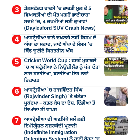
ਡੇਲਸਫੋਰਡ ਹਾਦਸੇ ’ਚ ਭਾਰਤੀ ਮੂਲ ਦੇ 5
ਵਿਅਕਤੀਆਂ ਦੀ ਮੌਤ ਮਗਰੋਂ ਭਾਈਚਾਰਾ
ਸਦਮੇ ’ਚ, 4 ਜ਼ਖ਼ਮੀਆਂ ਲਈ ਦੁਆਵਾਂ
(Daylesford SUV Crash News)
ਆਸਟ੍ਰੇਲੀਆ ਵਾਲੇ ਚਖਣਗੇ ਨਵੀਂ ਕਿਸਮ ਦੇ
ਅੰਬਾਂ ਦਾ ਸਵਾਦ, ਜਾਣੋ ਅੰਬਾਂ ਦੇ ਮੌਸਮ ’ਚ
ਕਿੰਝ ਚੁਣੀਏ ਬਿਹਤਰੀਨ ਅੰਬ
Cricket World Cup : ਫਸਵੇਂ ਮੁਕਾਬਲੇ
’ਚ ਆਸਟ੍ਰੇਲੀਆ ਨੇ ਨਿਊਜ਼ੀਲੈਂਡ ਨੂੰ ਪੰਜ ਦੌੜਾਂ
ਨਾਲ ਹਰਾਇਆ, ਬਣਾਇਆ ਇਹ ਨਵਾਂ
ਰਿਕਾਰਡ
ਆਸਟ੍ਰੇਲੀਆ `ਚ ਰਾਜਵਿੰਦਰ ਸਿੰਘ
(Rajwinder Singh) `ਤੇ ਚੱਲੇਗਾ
ਮੁੁਕੱਦਮਾ – ਕਤਲ ਕੇਸ ਦਾ ਦੋਸ਼, ਇੰਡੀਆ ਤੋਂ
ਲਿਆਂਦਾ ਸੀ ਵਾਪਸ
ਆਸਟ੍ਰੇਲੀਆ ਦੀ ਅਣਮਿੱਥੇ ਸਮੇਂ ਲਈ
ਇਮੀਗ੍ਰੇਸ਼ਨ ਨਜ਼ਰਬੰਦੀ ਪ੍ਰਣਾਲੀ
(Indefinite Immigration
Detention System) ਨੂੰ ਹਾਈ ਕੋਰਟ ’ਚ