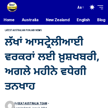
Aa
Home
Australia
New Zealand
English
Blog
LATEST AUSTRALIAN PUNJABI NEWS
ਲੱਖਾਂ ਆਸਟ੍ਰੇਲੀਆਈ
ਵਰਕਰਾਂ ਲਈ ਖ਼ੁਸ਼ਖਬਰੀ,
ਅਗਲੇ ਮਹੀਨੇ ਵਧੇਗੀ
ਤਨਖਾਹ
By
SEA7 AUSTRALIA TEAM