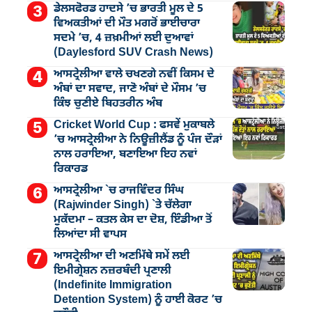
ਡੇਲਸਫੋਰਡ ਹਾਦਸੇ ’ਚ ਭਾਰਤੀ ਮੂਲ ਦੇ 5
ਵਿਅਕਤੀਆਂ ਦੀ ਮੌਤ ਮਗਰੋਂ ਭਾਈਚਾਰਾ
ਸਦਮੇ ’ਚ, 4 ਜ਼ਖ਼ਮੀਆਂ ਲਈ ਦੁਆਵਾਂ
(Daylesford SUV Crash News)
ਆਸਟ੍ਰੇਲੀਆ ਵਾਲੇ ਚਖਣਗੇ ਨਵੀਂ ਕਿਸਮ ਦੇ
ਅੰਬਾਂ ਦਾ ਸਵਾਦ, ਜਾਣੋ ਅੰਬਾਂ ਦੇ ਮੌਸਮ ’ਚ
ਕਿੰਝ ਚੁਣੀਏ ਬਿਹਤਰੀਨ ਅੰਬ
Cricket World Cup : ਫਸਵੇਂ ਮੁਕਾਬਲੇ
’ਚ ਆਸਟ੍ਰੇਲੀਆ ਨੇ ਨਿਊਜ਼ੀਲੈਂਡ ਨੂੰ ਪੰਜ ਦੌੜਾਂ
ਨਾਲ ਹਰਾਇਆ, ਬਣਾਇਆ ਇਹ ਨਵਾਂ
ਰਿਕਾਰਡ
ਆਸਟ੍ਰੇਲੀਆ `ਚ ਰਾਜਵਿੰਦਰ ਸਿੰਘ
(Rajwinder Singh) `ਤੇ ਚੱਲੇਗਾ
ਮੁੁਕੱਦਮਾ – ਕਤਲ ਕੇਸ ਦਾ ਦੋਸ਼, ਇੰਡੀਆ ਤੋਂ
ਲਿਆਂਦਾ ਸੀ ਵਾਪਸ
ਆਸਟ੍ਰੇਲੀਆ ਦੀ ਅਣਮਿੱਥੇ ਸਮੇਂ ਲਈ
ਇਮੀਗ੍ਰੇਸ਼ਨ ਨਜ਼ਰਬੰਦੀ ਪ੍ਰਣਾਲੀ
(Indefinite Immigration
Detention System) ਨੂੰ ਹਾਈ ਕੋਰਟ ’ਚ