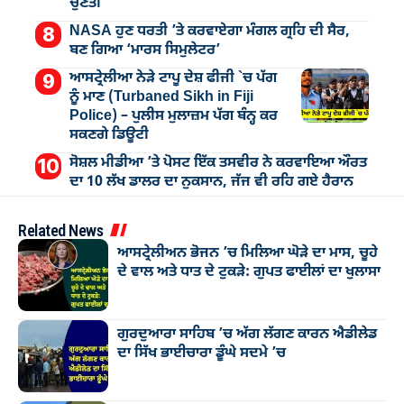
ਚੁਣੌਤੀ
NASA ਹੁਣ ਧਰਤੀ ’ਤੇ ਕਰਵਾਏਗਾ ਮੰਗਲ ਗ੍ਰਹਿ ਦੀ ਸੈਰ,
ਬਣ ਗਿਆ ‘ਮਾਰਸ ਸਿਮੁਲੇਟਰ’
ਆਸਟ੍ਰੇਲੀਆ ਨੇੜੇ ਟਾਪੂ ਦੇਸ਼ ਫੀਜੀ `ਚ ਪੱਗ
ਨੂੰ ਮਾਣ (Turbaned Sikh in Fiji
Police) – ਪੁਲੀਸ ਮੁਲਾਜ਼ਮ ਪੱਗ ਬੰਨ੍ਹ ਕਰ
ਸਕਣਗੇ ਡਿਊਟੀ
ਸੋਸ਼ਲ ਮੀਡੀਆ ’ਤੇ ਪੋਸਟ ਇੱਕ ਤਸਵੀਰ ਨੇ ਕਰਵਾਇਆ ਔਰਤ
ਦਾ 10 ਲੱਖ ਡਾਲਰ ਦਾ ਨੁਕਸਾਨ, ਜੱਜ ਵੀ ਰਹਿ ਗਏ ਹੈਰਾਨ
Related News
ਆਸਟ੍ਰੇਲੀਅਨ ਭੋਜਨ ’ਚ ਮਿਲਿਆ ਘੋੜੇ ਦਾ ਮਾਸ, ਚੂਹੇ
ਦੇ ਵਾਲ ਅਤੇ ਧਾਤ ਦੇ ਟੁਕੜੇ: ਗੁਪਤ ਫਾਈਲਾਂ ਦਾ ਖੁਲਾਸਾ
ਗੁਰਦੁਆਰਾ ਸਾਹਿਬ ’ਚ ਅੱਗ ਲੱਗਣ ਕਾਰਨ ਐਡੀਲੇਡ
ਦਾ ਸਿੱਖ ਭਾਈਚਾਰਾ ਡੂੰਘੇ ਸਦਮੇ ’ਚ