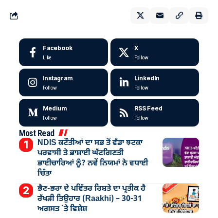
Facebook
X
Like
Follow
Instagram
LinkedIn
Follow
Follow
Medium
RSS Feed
Follow
Follow
Most Read
NDIS ਕਟੌਤੀਆਂ ਦਾ ਸਭ ਤੋਂ ਵੱਡਾ ਝਟਕਾ
ਪਰਵਾਸੀ ਤੇ ਭਾਸ਼ਾਈ ਘੱਟਗਿਣਤੀ
ਭਾਈਚਾਰਿਆਂ ਨੂੰ? ਨਵੇਂ ਨਿਯਮਾਂ ਨੇ ਵਧਾਈ
ਚਿੰਤਾ
ਭੈਣ-ਭਰਾ ਦੇ ਪਵਿੱਤਰ ਰਿਸ਼ਤੇ ਦਾ ਪ੍ਰਤੀਕ ਹੈ
ਰੱਖੜੀ ਤਿਉਹਾਰ (Raakhi) – 30-31
ਅਗਸਤ `ਤੇ ਵਿਸ਼ੇਸ਼