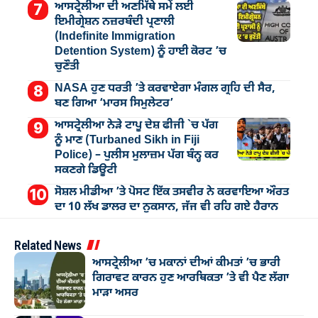
ਆਸਟ੍ਰੇਲੀਆ ਦੀ ਅਣਮਿੱਥੇ ਸਮੇਂ ਲਈ
ਇਮੀਗ੍ਰੇਸ਼ਨ ਨਜ਼ਰਬੰਦੀ ਪ੍ਰਣਾਲੀ
(Indefinite Immigration
Detention System) ਨੂੰ ਹਾਈ ਕੋਰਟ ’ਚ
ਚੁਣੌਤੀ
NASA ਹੁਣ ਧਰਤੀ ’ਤੇ ਕਰਵਾਏਗਾ ਮੰਗਲ ਗ੍ਰਹਿ ਦੀ ਸੈਰ,
ਬਣ ਗਿਆ ‘ਮਾਰਸ ਸਿਮੁਲੇਟਰ’
ਆਸਟ੍ਰੇਲੀਆ ਨੇੜੇ ਟਾਪੂ ਦੇਸ਼ ਫੀਜੀ `ਚ ਪੱਗ
ਨੂੰ ਮਾਣ (Turbaned Sikh in Fiji
Police) – ਪੁਲੀਸ ਮੁਲਾਜ਼ਮ ਪੱਗ ਬੰਨ੍ਹ ਕਰ
ਸਕਣਗੇ ਡਿਊਟੀ
ਸੋਸ਼ਲ ਮੀਡੀਆ ’ਤੇ ਪੋਸਟ ਇੱਕ ਤਸਵੀਰ ਨੇ ਕਰਵਾਇਆ ਔਰਤ
ਦਾ 10 ਲੱਖ ਡਾਲਰ ਦਾ ਨੁਕਸਾਨ, ਜੱਜ ਵੀ ਰਹਿ ਗਏ ਹੈਰਾਨ
Related News
ਆਸਟ੍ਰੇਲੀਆ ’ਚ ਮਕਾਨਾਂ ਦੀਆਂ ਕੀਮਤਾਂ ’ਚ ਭਾਰੀ
ਗਿਰਾਵਟ ਕਾਰਨ ਹੁਣ ਆਰਥਿਕਤਾ ’ਤੇ ਵੀ ਪੈਣ ਲੱਗਾ
ਮਾੜਾ ਅਸਰ