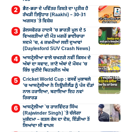
ਭੈਣ-ਭਰਾ ਦੇ ਪਵਿੱਤਰ ਰਿਸ਼ਤੇ ਦਾ ਪ੍ਰਤੀਕ ਹੈ
ਰੱਖੜੀ ਤਿਉਹਾਰ (Raakhi) – 30-31
ਅਗਸਤ `ਤੇ ਵਿਸ਼ੇਸ਼
ਡੇਲਸਫੋਰਡ ਹਾਦਸੇ ’ਚ ਭਾਰਤੀ ਮੂਲ ਦੇ 5
ਵਿਅਕਤੀਆਂ ਦੀ ਮੌਤ ਮਗਰੋਂ ਭਾਈਚਾਰਾ
ਸਦਮੇ ’ਚ, 4 ਜ਼ਖ਼ਮੀਆਂ ਲਈ ਦੁਆਵਾਂ
(Daylesford SUV Crash News)
ਆਸਟ੍ਰੇਲੀਆ ਵਾਲੇ ਚਖਣਗੇ ਨਵੀਂ ਕਿਸਮ ਦੇ
ਅੰਬਾਂ ਦਾ ਸਵਾਦ, ਜਾਣੋ ਅੰਬਾਂ ਦੇ ਮੌਸਮ ’ਚ
ਕਿੰਝ ਚੁਣੀਏ ਬਿਹਤਰੀਨ ਅੰਬ
Cricket World Cup : ਫਸਵੇਂ ਮੁਕਾਬਲੇ
’ਚ ਆਸਟ੍ਰੇਲੀਆ ਨੇ ਨਿਊਜ਼ੀਲੈਂਡ ਨੂੰ ਪੰਜ ਦੌੜਾਂ
ਨਾਲ ਹਰਾਇਆ, ਬਣਾਇਆ ਇਹ ਨਵਾਂ
ਰਿਕਾਰਡ
ਆਸਟ੍ਰੇਲੀਆ `ਚ ਰਾਜਵਿੰਦਰ ਸਿੰਘ
(Rajwinder Singh) `ਤੇ ਚੱਲੇਗਾ
ਮੁੁਕੱਦਮਾ – ਕਤਲ ਕੇਸ ਦਾ ਦੋਸ਼, ਇੰਡੀਆ ਤੋਂ
ਲਿਆਂਦਾ ਸੀ ਵਾਪਸ