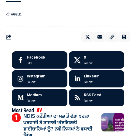
TAGGED:
Facebook
X
Like
Follow
Instagram
LinkedIn
Follow
Follow
Medium
RSS Feed
Follow
Follow
Most Read
NDIS ਕਟੌਤੀਆਂ ਦਾ ਸਭ ਤੋਂ ਵੱਡਾ ਝਟਕਾ
ਪਰਵਾਸੀ ਤੇ ਭਾਸ਼ਾਈ ਘੱਟਗਿਣਤੀ
ਭਾਈਚਾਰਿਆਂ ਨੂੰ? ਨਵੇਂ ਨਿਯਮਾਂ ਨੇ ਵਧਾਈ
ਚਿੰਤਾ