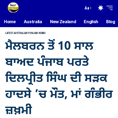
Aa
Home
Australia
New Zealand
English
Blog
LATEST AUSTRALIAN PUNJABI NEWS
ਮੈਲਬਰਨ ਤੋਂ 10 ਸਾਲ
ਬਾਅਦ ਪੰਜਾਬ ਪਰਤੇ
ਦਿਲਪ੍ਰੀਤ ਸਿੰਘ ਦੀ ਸੜਕ
ਹਾਦਸੇ ’ਚ ਮੌਤ, ਮਾਂ ਗੰਭੀਰ
ਜ਼ਖ਼ਮੀ