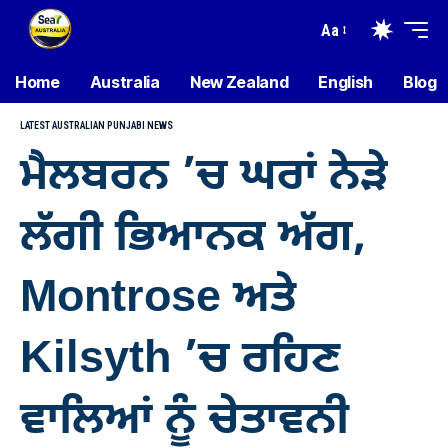
Aa
Home
Australia
New Zealand
English
Blog
LATEST AUSTRALIAN PUNJABI NEWS
ਮੈਲਬਰਨ ’ਚ ਘਰਾਂ ਨੇੜੇ
ਲੱਗੀ ਭਿਆਨਕ ਅੱਗ,
Montrose ਅਤੇ
Kilsyth ’ਚ ਰਹਿਣ
ਵਾਲਿਆਂ ਨੂੰ ਚੇਤਾਵਨੀ