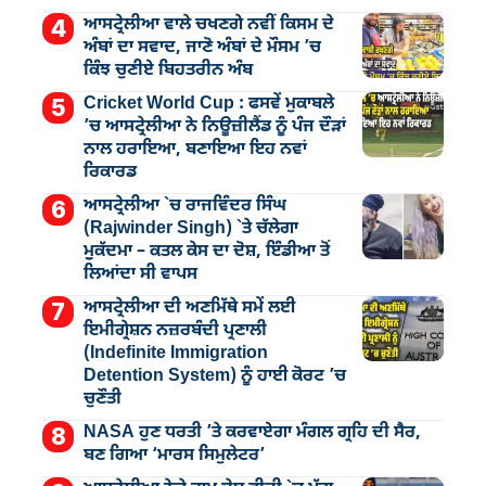
ਆਸਟ੍ਰੇਲੀਆ ਵਾਲੇ ਚਖਣਗੇ ਨਵੀਂ ਕਿਸਮ ਦੇ
ਅੰਬਾਂ ਦਾ ਸਵਾਦ, ਜਾਣੋ ਅੰਬਾਂ ਦੇ ਮੌਸਮ ’ਚ
ਕਿੰਝ ਚੁਣੀਏ ਬਿਹਤਰੀਨ ਅੰਬ
Cricket World Cup : ਫਸਵੇਂ ਮੁਕਾਬਲੇ
’ਚ ਆਸਟ੍ਰੇਲੀਆ ਨੇ ਨਿਊਜ਼ੀਲੈਂਡ ਨੂੰ ਪੰਜ ਦੌੜਾਂ
ਨਾਲ ਹਰਾਇਆ, ਬਣਾਇਆ ਇਹ ਨਵਾਂ
ਰਿਕਾਰਡ
ਆਸਟ੍ਰੇਲੀਆ `ਚ ਰਾਜਵਿੰਦਰ ਸਿੰਘ
(Rajwinder Singh) `ਤੇ ਚੱਲੇਗਾ
ਮੁੁਕੱਦਮਾ – ਕਤਲ ਕੇਸ ਦਾ ਦੋਸ਼, ਇੰਡੀਆ ਤੋਂ
ਲਿਆਂਦਾ ਸੀ ਵਾਪਸ
ਆਸਟ੍ਰੇਲੀਆ ਦੀ ਅਣਮਿੱਥੇ ਸਮੇਂ ਲਈ
ਇਮੀਗ੍ਰੇਸ਼ਨ ਨਜ਼ਰਬੰਦੀ ਪ੍ਰਣਾਲੀ
(Indefinite Immigration
Detention System) ਨੂੰ ਹਾਈ ਕੋਰਟ ’ਚ
ਚੁਣੌਤੀ
NASA ਹੁਣ ਧਰਤੀ ’ਤੇ ਕਰਵਾਏਗਾ ਮੰਗਲ ਗ੍ਰਹਿ ਦੀ ਸੈਰ,
ਬਣ ਗਿਆ ‘ਮਾਰਸ ਸਿਮੁਲੇਟਰ’