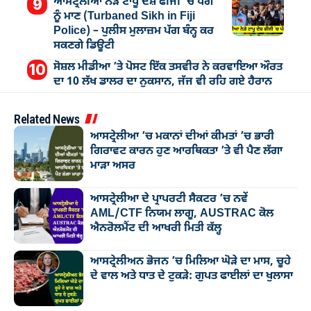
ਆਸਟ੍ਰੇਲੀਆ ਨੇੜੇ ਟਾਪੂ ਦੇਸ਼ ਫੀਜੀ `ਚ ਪੱਗ
ਨੂੰ ਮਾਣ (Turbaned Sikh in Fiji
Police) – ਪੁਲੀਸ ਮੁਲਾਜ਼ਮ ਪੱਗ ਬੰਨ੍ਹ ਕਰ
ਸਕਣਗੇ ਡਿਊਟੀ
ਸੋਸ਼ਲ ਮੀਡੀਆ ’ਤੇ ਪੋਸਟ ਇੱਕ ਤਸਵੀਰ ਨੇ ਕਰਵਾਇਆ ਔਰਤ
ਦਾ 10 ਲੱਖ ਡਾਲਰ ਦਾ ਨੁਕਸਾਨ, ਜੱਜ ਵੀ ਰਹਿ ਗਏ ਹੈਰਾਨ
Related News
ਆਸਟ੍ਰੇਲੀਆ ’ਚ ਮਕਾਨਾਂ ਦੀਆਂ ਕੀਮਤਾਂ ’ਚ ਭਾਰੀ
ਗਿਰਾਵਟ ਕਾਰਨ ਹੁਣ ਆਰਥਿਕਤਾ ’ਤੇ ਵੀ ਪੈਣ ਲੱਗਾ
ਮਾੜਾ ਅਸਰ
ਆਸਟ੍ਰੇਲੀਆ ਦੇ ਪ੍ਰਾਪਰਟੀ ਸੈਕਟਰ ’ਚ ਨਵੇਂ
AML/CTF ਨਿਯਮ ਲਾਗੂ, AUSTRAC ਕੋਲ
ਐਨਰੋਲਮੈਂਟ ਦੀ ਆਖਰੀ ਮਿਤੀ ਕੱਲ੍ਹ
ਆਸਟ੍ਰੇਲੀਅਨ ਭੋਜਨ ’ਚ ਮਿਲਿਆ ਘੋੜੇ ਦਾ ਮਾਸ, ਚੂਹੇ
ਦੇ ਵਾਲ ਅਤੇ ਧਾਤ ਦੇ ਟੁਕੜੇ: ਗੁਪਤ ਫਾਈਲਾਂ ਦਾ ਖੁਲਾਸਾ