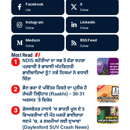
Facebook
X
Like
Follow
Instagram
LinkedIn
Follow
Follow
Medium
RSS Feed
Follow
Follow
Most Read
NDIS ਕਟੌਤੀਆਂ ਦਾ ਸਭ ਤੋਂ ਵੱਡਾ ਝਟਕਾ
ਪਰਵਾਸੀ ਤੇ ਭਾਸ਼ਾਈ ਘੱਟਗਿਣਤੀ
ਭਾਈਚਾਰਿਆਂ ਨੂੰ? ਨਵੇਂ ਨਿਯਮਾਂ ਨੇ ਵਧਾਈ
ਚਿੰਤਾ
ਭੈਣ-ਭਰਾ ਦੇ ਪਵਿੱਤਰ ਰਿਸ਼ਤੇ ਦਾ ਪ੍ਰਤੀਕ ਹੈ
ਰੱਖੜੀ ਤਿਉਹਾਰ (Raakhi) – 30-31
ਅਗਸਤ `ਤੇ ਵਿਸ਼ੇਸ਼
ਡੇਲਸਫੋਰਡ ਹਾਦਸੇ ’ਚ ਭਾਰਤੀ ਮੂਲ ਦੇ 5
ਵਿਅਕਤੀਆਂ ਦੀ ਮੌਤ ਮਗਰੋਂ ਭਾਈਚਾਰਾ
ਸਦਮੇ ’ਚ, 4 ਜ਼ਖ਼ਮੀਆਂ ਲਈ ਦੁਆਵਾਂ
(Daylesford SUV Crash News)