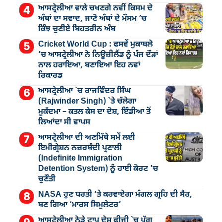
ਆਸਟ੍ਰੇਲੀਆ ਵਾਲੇ ਚਖਣਗੇ ਨਵੀਂ ਕਿਸਮ ਦੇ
ਅੰਬਾਂ ਦਾ ਸਵਾਦ, ਜਾਣੋ ਅੰਬਾਂ ਦੇ ਮੌਸਮ ’ਚ
ਕਿੰਝ ਚੁਣੀਏ ਬਿਹਤਰੀਨ ਅੰਬ
Cricket World Cup : ਫਸਵੇਂ ਮੁਕਾਬਲੇ
’ਚ ਆਸਟ੍ਰੇਲੀਆ ਨੇ ਨਿਊਜ਼ੀਲੈਂਡ ਨੂੰ ਪੰਜ ਦੌੜਾਂ
ਨਾਲ ਹਰਾਇਆ, ਬਣਾਇਆ ਇਹ ਨਵਾਂ
ਰਿਕਾਰਡ
ਆਸਟ੍ਰੇਲੀਆ `ਚ ਰਾਜਵਿੰਦਰ ਸਿੰਘ
(Rajwinder Singh) `ਤੇ ਚੱਲੇਗਾ
ਮੁੁਕੱਦਮਾ – ਕਤਲ ਕੇਸ ਦਾ ਦੋਸ਼, ਇੰਡੀਆ ਤੋਂ
ਲਿਆਂਦਾ ਸੀ ਵਾਪਸ
ਆਸਟ੍ਰੇਲੀਆ ਦੀ ਅਣਮਿੱਥੇ ਸਮੇਂ ਲਈ
ਇਮੀਗ੍ਰੇਸ਼ਨ ਨਜ਼ਰਬੰਦੀ ਪ੍ਰਣਾਲੀ
(Indefinite Immigration
Detention System) ਨੂੰ ਹਾਈ ਕੋਰਟ ’ਚ
ਚੁਣੌਤੀ
NASA ਹੁਣ ਧਰਤੀ ’ਤੇ ਕਰਵਾਏਗਾ ਮੰਗਲ ਗ੍ਰਹਿ ਦੀ ਸੈਰ,
ਬਣ ਗਿਆ ‘ਮਾਰਸ ਸਿਮੁਲੇਟਰ’
ਆਸਟ੍ਰੇਲੀਆ ਨੇੜੇ ਟਾਪੂ ਦੇਸ਼ ਫੀਜੀ `ਚ ਪੱਗ