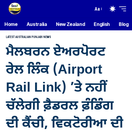
Aa
Home
Australia
New Zealand
English
Blog
LATEST AUSTRALIAN PUNJABI NEWS
ਮੈਲਬਰਨ ਏਅਰਪੋਰਟ
ਰੇਲ ਲਿੰਕ (Airport
Rail Link) ’ਤੇ ਨਹੀਂ
ਚੱਲੇਗੀ ਫ਼ੈਡਰਲ ਫ਼ੰਡਿੰਗ
ਦੀ ਕੈਂਚੀ, ਵਿਕਟੋਰੀਆ ਦੀ