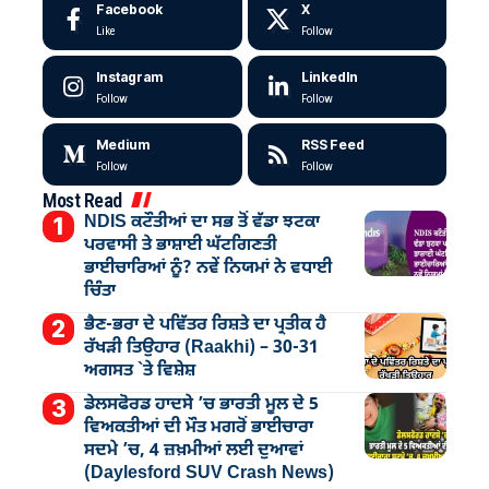
Facebook
X
Like
Follow
Instagram
LinkedIn
Follow
Follow
Medium
RSS Feed
Follow
Follow
Most Read
NDIS ਕਟੌਤੀਆਂ ਦਾ ਸਭ ਤੋਂ ਵੱਡਾ ਝਟਕਾ
ਪਰਵਾਸੀ ਤੇ ਭਾਸ਼ਾਈ ਘੱਟਗਿਣਤੀ
ਭਾਈਚਾਰਿਆਂ ਨੂੰ? ਨਵੇਂ ਨਿਯਮਾਂ ਨੇ ਵਧਾਈ
ਚਿੰਤਾ
ਭੈਣ-ਭਰਾ ਦੇ ਪਵਿੱਤਰ ਰਿਸ਼ਤੇ ਦਾ ਪ੍ਰਤੀਕ ਹੈ
ਰੱਖੜੀ ਤਿਉਹਾਰ (Raakhi) – 30-31
ਅਗਸਤ `ਤੇ ਵਿਸ਼ੇਸ਼
ਡੇਲਸਫੋਰਡ ਹਾਦਸੇ ’ਚ ਭਾਰਤੀ ਮੂਲ ਦੇ 5
ਵਿਅਕਤੀਆਂ ਦੀ ਮੌਤ ਮਗਰੋਂ ਭਾਈਚਾਰਾ
ਸਦਮੇ ’ਚ, 4 ਜ਼ਖ਼ਮੀਆਂ ਲਈ ਦੁਆਵਾਂ
(Daylesford SUV Crash News)