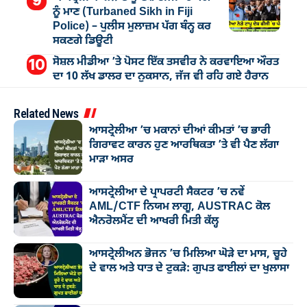
ਨੂੰ ਮਾਣ (Turbaned Sikh in Fiji
Police) – ਪੁਲੀਸ ਮੁਲਾਜ਼ਮ ਪੱਗ ਬੰਨ੍ਹ ਕਰ
ਸਕਣਗੇ ਡਿਊਟੀ
ਸੋਸ਼ਲ ਮੀਡੀਆ ’ਤੇ ਪੋਸਟ ਇੱਕ ਤਸਵੀਰ ਨੇ ਕਰਵਾਇਆ ਔਰਤ
ਦਾ 10 ਲੱਖ ਡਾਲਰ ਦਾ ਨੁਕਸਾਨ, ਜੱਜ ਵੀ ਰਹਿ ਗਏ ਹੈਰਾਨ
Related News
ਆਸਟ੍ਰੇਲੀਆ ’ਚ ਮਕਾਨਾਂ ਦੀਆਂ ਕੀਮਤਾਂ ’ਚ ਭਾਰੀ
ਗਿਰਾਵਟ ਕਾਰਨ ਹੁਣ ਆਰਥਿਕਤਾ ’ਤੇ ਵੀ ਪੈਣ ਲੱਗਾ
ਮਾੜਾ ਅਸਰ
ਆਸਟ੍ਰੇਲੀਆ ਦੇ ਪ੍ਰਾਪਰਟੀ ਸੈਕਟਰ ’ਚ ਨਵੇਂ
AML/CTF ਨਿਯਮ ਲਾਗੂ, AUSTRAC ਕੋਲ
ਐਨਰੋਲਮੈਂਟ ਦੀ ਆਖਰੀ ਮਿਤੀ ਕੱਲ੍ਹ
ਆਸਟ੍ਰੇਲੀਅਨ ਭੋਜਨ ’ਚ ਮਿਲਿਆ ਘੋੜੇ ਦਾ ਮਾਸ, ਚੂਹੇ
ਦੇ ਵਾਲ ਅਤੇ ਧਾਤ ਦੇ ਟੁਕੜੇ: ਗੁਪਤ ਫਾਈਲਾਂ ਦਾ ਖੁਲਾਸਾ