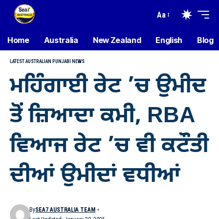
Aa
Home
Australia
New Zealand
English
Blog
LATEST AUSTRALIAN PUNJABI NEWS
ਮਹਿੰਗਾਈ ਰੇਟ ’ਚ ਉਮੀਦ
ਤੋਂ ਜ਼ਿਆਦਾ ਕਮੀ, RBA
ਵਿਆਜ ਰੇਟ ’ਚ ਵੀ ਕਟੌਤੀ
ਦੀਆਂ ਉਮੀਦਾਂ ਵਧੀਆਂ
By
SEA7 AUSTRALIA TEAM