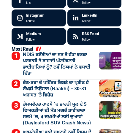
Like
Follow
Instagram
LinkedIn
Follow
Follow
Medium
RSS Feed
Follow
Follow
Most Read
NDIS ਕਟੌਤੀਆਂ ਦਾ ਸਭ ਤੋਂ ਵੱਡਾ ਝਟਕਾ
ਪਰਵਾਸੀ ਤੇ ਭਾਸ਼ਾਈ ਘੱਟਗਿਣਤੀ
ਭਾਈਚਾਰਿਆਂ ਨੂੰ? ਨਵੇਂ ਨਿਯਮਾਂ ਨੇ ਵਧਾਈ
ਚਿੰਤਾ
ਭੈਣ-ਭਰਾ ਦੇ ਪਵਿੱਤਰ ਰਿਸ਼ਤੇ ਦਾ ਪ੍ਰਤੀਕ ਹੈ
ਰੱਖੜੀ ਤਿਉਹਾਰ (Raakhi) – 30-31
ਅਗਸਤ `ਤੇ ਵਿਸ਼ੇਸ਼
ਡੇਲਸਫੋਰਡ ਹਾਦਸੇ ’ਚ ਭਾਰਤੀ ਮੂਲ ਦੇ 5
ਵਿਅਕਤੀਆਂ ਦੀ ਮੌਤ ਮਗਰੋਂ ਭਾਈਚਾਰਾ
ਸਦਮੇ ’ਚ, 4 ਜ਼ਖ਼ਮੀਆਂ ਲਈ ਦੁਆਵਾਂ
(Daylesford SUV Crash News)
ਆਸਟ੍ਰੇਲੀਆ ਵਾਲੇ ਚਖਣਗੇ ਨਵੀਂ ਕਿਸਮ ਦੇ