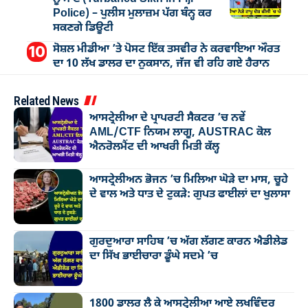
Police) – ਪੁਲੀਸ ਮੁਲਾਜ਼ਮ ਪੱਗ ਬੰਨ੍ਹ ਕਰ
ਸਕਣਗੇ ਡਿਊਟੀ
ਸੋਸ਼ਲ ਮੀਡੀਆ ’ਤੇ ਪੋਸਟ ਇੱਕ ਤਸਵੀਰ ਨੇ ਕਰਵਾਇਆ ਔਰਤ
ਦਾ 10 ਲੱਖ ਡਾਲਰ ਦਾ ਨੁਕਸਾਨ, ਜੱਜ ਵੀ ਰਹਿ ਗਏ ਹੈਰਾਨ
Related News
ਆਸਟ੍ਰੇਲੀਆ ਦੇ ਪ੍ਰਾਪਰਟੀ ਸੈਕਟਰ ’ਚ ਨਵੇਂ
AML/CTF ਨਿਯਮ ਲਾਗੂ, AUSTRAC ਕੋਲ
ਐਨਰੋਲਮੈਂਟ ਦੀ ਆਖਰੀ ਮਿਤੀ ਕੱਲ੍ਹ
ਆਸਟ੍ਰੇਲੀਅਨ ਭੋਜਨ ’ਚ ਮਿਲਿਆ ਘੋੜੇ ਦਾ ਮਾਸ, ਚੂਹੇ
ਦੇ ਵਾਲ ਅਤੇ ਧਾਤ ਦੇ ਟੁਕੜੇ: ਗੁਪਤ ਫਾਈਲਾਂ ਦਾ ਖੁਲਾਸਾ
ਗੁਰਦੁਆਰਾ ਸਾਹਿਬ ’ਚ ਅੱਗ ਲੱਗਣ ਕਾਰਨ ਐਡੀਲੇਡ
ਦਾ ਸਿੱਖ ਭਾਈਚਾਰਾ ਡੂੰਘੇ ਸਦਮੇ ’ਚ
1800 ਡਾਲਰ ਲੈ ਕੇ ਆਸਟ੍ਰੇਲੀਆ ਆਏ ਲਖਵਿੰਦਰ