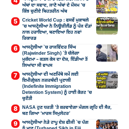
ਅੰਬਾਂ ਦਾ ਸਵਾਦ, ਜਾਣੋ ਅੰਬਾਂ ਦੇ ਮੌਸਮ ’ਚ
ਕਿੰਝ ਚੁਣੀਏ ਬਿਹਤਰੀਨ ਅੰਬ
Cricket World Cup : ਫਸਵੇਂ ਮੁਕਾਬਲੇ
’ਚ ਆਸਟ੍ਰੇਲੀਆ ਨੇ ਨਿਊਜ਼ੀਲੈਂਡ ਨੂੰ ਪੰਜ ਦੌੜਾਂ
ਨਾਲ ਹਰਾਇਆ, ਬਣਾਇਆ ਇਹ ਨਵਾਂ
ਰਿਕਾਰਡ
ਆਸਟ੍ਰੇਲੀਆ `ਚ ਰਾਜਵਿੰਦਰ ਸਿੰਘ
(Rajwinder Singh) `ਤੇ ਚੱਲੇਗਾ
ਮੁੁਕੱਦਮਾ – ਕਤਲ ਕੇਸ ਦਾ ਦੋਸ਼, ਇੰਡੀਆ ਤੋਂ
ਲਿਆਂਦਾ ਸੀ ਵਾਪਸ
ਆਸਟ੍ਰੇਲੀਆ ਦੀ ਅਣਮਿੱਥੇ ਸਮੇਂ ਲਈ
ਇਮੀਗ੍ਰੇਸ਼ਨ ਨਜ਼ਰਬੰਦੀ ਪ੍ਰਣਾਲੀ
(Indefinite Immigration
Detention System) ਨੂੰ ਹਾਈ ਕੋਰਟ ’ਚ
ਚੁਣੌਤੀ
NASA ਹੁਣ ਧਰਤੀ ’ਤੇ ਕਰਵਾਏਗਾ ਮੰਗਲ ਗ੍ਰਹਿ ਦੀ ਸੈਰ,
ਬਣ ਗਿਆ ‘ਮਾਰਸ ਸਿਮੁਲੇਟਰ’
ਆਸਟ੍ਰੇਲੀਆ ਨੇੜੇ ਟਾਪੂ ਦੇਸ਼ ਫੀਜੀ `ਚ ਪੱਗ
ਨੂੰ ਮਾਣ (Turbaned Sikh in Fiji