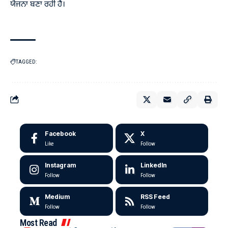
ਯੋਜਨਾ ਬਣਾ ਰਹੀ ਹੈ।
TAGGED:
Facebook
X
Like
Follow
Instagram
LinkedIn
Follow
Follow
Medium
RSS Feed
Follow
Follow
Most Read