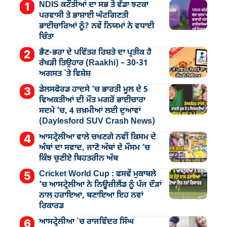
NDIS ਕਟੌਤੀਆਂ ਦਾ ਸਭ ਤੋਂ ਵੱਡਾ ਝਟਕਾ
ਪਰਵਾਸੀ ਤੇ ਭਾਸ਼ਾਈ ਘੱਟਗਿਣਤੀ
ਭਾਈਚਾਰਿਆਂ ਨੂੰ? ਨਵੇਂ ਨਿਯਮਾਂ ਨੇ ਵਧਾਈ
ਚਿੰਤਾ
ਭੈਣ-ਭਰਾ ਦੇ ਪਵਿੱਤਰ ਰਿਸ਼ਤੇ ਦਾ ਪ੍ਰਤੀਕ ਹੈ
ਰੱਖੜੀ ਤਿਉਹਾਰ (Raakhi) – 30-31
ਅਗਸਤ `ਤੇ ਵਿਸ਼ੇਸ਼
ਡੇਲਸਫੋਰਡ ਹਾਦਸੇ ’ਚ ਭਾਰਤੀ ਮੂਲ ਦੇ 5
ਵਿਅਕਤੀਆਂ ਦੀ ਮੌਤ ਮਗਰੋਂ ਭਾਈਚਾਰਾ
ਸਦਮੇ ’ਚ, 4 ਜ਼ਖ਼ਮੀਆਂ ਲਈ ਦੁਆਵਾਂ
(Daylesford SUV Crash News)
ਆਸਟ੍ਰੇਲੀਆ ਵਾਲੇ ਚਖਣਗੇ ਨਵੀਂ ਕਿਸਮ ਦੇ
ਅੰਬਾਂ ਦਾ ਸਵਾਦ, ਜਾਣੋ ਅੰਬਾਂ ਦੇ ਮੌਸਮ ’ਚ
ਕਿੰਝ ਚੁਣੀਏ ਬਿਹਤਰੀਨ ਅੰਬ
Cricket World Cup : ਫਸਵੇਂ ਮੁਕਾਬਲੇ
’ਚ ਆਸਟ੍ਰੇਲੀਆ ਨੇ ਨਿਊਜ਼ੀਲੈਂਡ ਨੂੰ ਪੰਜ ਦੌੜਾਂ
ਨਾਲ ਹਰਾਇਆ, ਬਣਾਇਆ ਇਹ ਨਵਾਂ
ਰਿਕਾਰਡ
ਆਸਟ੍ਰੇਲੀਆ `ਚ ਰਾਜਵਿੰਦਰ ਸਿੰਘ