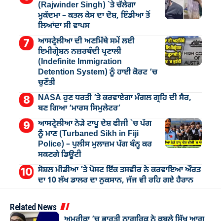
(Rajwinder Singh) `ਤੇ ਚੱਲੇਗਾ
ਮੁੁਕੱਦਮਾ – ਕਤਲ ਕੇਸ ਦਾ ਦੋਸ਼, ਇੰਡੀਆ ਤੋਂ
ਲਿਆਂਦਾ ਸੀ ਵਾਪਸ
ਆਸਟ੍ਰੇਲੀਆ ਦੀ ਅਣਮਿੱਥੇ ਸਮੇਂ ਲਈ
ਇਮੀਗ੍ਰੇਸ਼ਨ ਨਜ਼ਰਬੰਦੀ ਪ੍ਰਣਾਲੀ
(Indefinite Immigration
Detention System) ਨੂੰ ਹਾਈ ਕੋਰਟ ’ਚ
ਚੁਣੌਤੀ
NASA ਹੁਣ ਧਰਤੀ ’ਤੇ ਕਰਵਾਏਗਾ ਮੰਗਲ ਗ੍ਰਹਿ ਦੀ ਸੈਰ,
ਬਣ ਗਿਆ ‘ਮਾਰਸ ਸਿਮੁਲੇਟਰ’
ਆਸਟ੍ਰੇਲੀਆ ਨੇੜੇ ਟਾਪੂ ਦੇਸ਼ ਫੀਜੀ `ਚ ਪੱਗ
ਨੂੰ ਮਾਣ (Turbaned Sikh in Fiji
Police) – ਪੁਲੀਸ ਮੁਲਾਜ਼ਮ ਪੱਗ ਬੰਨ੍ਹ ਕਰ
ਸਕਣਗੇ ਡਿਊਟੀ
ਸੋਸ਼ਲ ਮੀਡੀਆ ’ਤੇ ਪੋਸਟ ਇੱਕ ਤਸਵੀਰ ਨੇ ਕਰਵਾਇਆ ਔਰਤ
ਦਾ 10 ਲੱਖ ਡਾਲਰ ਦਾ ਨੁਕਸਾਨ, ਜੱਜ ਵੀ ਰਹਿ ਗਏ ਹੈਰਾਨ
Related News
ਅਮਰੀਕਾ ’ਚ ਭਾਰਤੀ ਨਾਗਰਿਕ ਨੇ ਕਬੂਲੇ ਸਿੱਖ ਆਗੂ