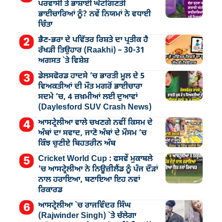
ਪਰਵਾਸੀ ਤੇ ਭਾਸ਼ਾਈ ਘੱਟਗਿਣਤੀ
ਭਾਈਚਾਰਿਆਂ ਨੂੰ? ਨਵੇਂ ਨਿਯਮਾਂ ਨੇ ਵਧਾਈ
ਚਿੰਤਾ
ਭੈਣ-ਭਰਾ ਦੇ ਪਵਿੱਤਰ ਰਿਸ਼ਤੇ ਦਾ ਪ੍ਰਤੀਕ ਹੈ
ਰੱਖੜੀ ਤਿਉਹਾਰ (Raakhi) – 30-31
ਅਗਸਤ `ਤੇ ਵਿਸ਼ੇਸ਼
ਡੇਲਸਫੋਰਡ ਹਾਦਸੇ ’ਚ ਭਾਰਤੀ ਮੂਲ ਦੇ 5
ਵਿਅਕਤੀਆਂ ਦੀ ਮੌਤ ਮਗਰੋਂ ਭਾਈਚਾਰਾ
ਸਦਮੇ ’ਚ, 4 ਜ਼ਖ਼ਮੀਆਂ ਲਈ ਦੁਆਵਾਂ
(Daylesford SUV Crash News)
ਆਸਟ੍ਰੇਲੀਆ ਵਾਲੇ ਚਖਣਗੇ ਨਵੀਂ ਕਿਸਮ ਦੇ
ਅੰਬਾਂ ਦਾ ਸਵਾਦ, ਜਾਣੋ ਅੰਬਾਂ ਦੇ ਮੌਸਮ ’ਚ
ਕਿੰਝ ਚੁਣੀਏ ਬਿਹਤਰੀਨ ਅੰਬ
Cricket World Cup : ਫਸਵੇਂ ਮੁਕਾਬਲੇ
’ਚ ਆਸਟ੍ਰੇਲੀਆ ਨੇ ਨਿਊਜ਼ੀਲੈਂਡ ਨੂੰ ਪੰਜ ਦੌੜਾਂ
ਨਾਲ ਹਰਾਇਆ, ਬਣਾਇਆ ਇਹ ਨਵਾਂ
ਰਿਕਾਰਡ
ਆਸਟ੍ਰੇਲੀਆ `ਚ ਰਾਜਵਿੰਦਰ ਸਿੰਘ
(Rajwinder Singh) `ਤੇ ਚੱਲੇਗਾ