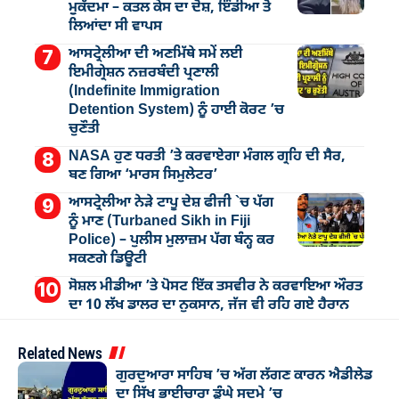
ਮੁੁਕੱਦਮਾ – ਕਤਲ ਕੇਸ ਦਾ ਦੋਸ਼, ਇੰਡੀਆ ਤੋਂ
ਲਿਆਂਦਾ ਸੀ ਵਾਪਸ
ਆਸਟ੍ਰੇਲੀਆ ਦੀ ਅਣਮਿੱਥੇ ਸਮੇਂ ਲਈ
ਇਮੀਗ੍ਰੇਸ਼ਨ ਨਜ਼ਰਬੰਦੀ ਪ੍ਰਣਾਲੀ
(Indefinite Immigration
Detention System) ਨੂੰ ਹਾਈ ਕੋਰਟ ’ਚ
ਚੁਣੌਤੀ
NASA ਹੁਣ ਧਰਤੀ ’ਤੇ ਕਰਵਾਏਗਾ ਮੰਗਲ ਗ੍ਰਹਿ ਦੀ ਸੈਰ,
ਬਣ ਗਿਆ ‘ਮਾਰਸ ਸਿਮੁਲੇਟਰ’
ਆਸਟ੍ਰੇਲੀਆ ਨੇੜੇ ਟਾਪੂ ਦੇਸ਼ ਫੀਜੀ `ਚ ਪੱਗ
ਨੂੰ ਮਾਣ (Turbaned Sikh in Fiji
Police) – ਪੁਲੀਸ ਮੁਲਾਜ਼ਮ ਪੱਗ ਬੰਨ੍ਹ ਕਰ
ਸਕਣਗੇ ਡਿਊਟੀ
ਸੋਸ਼ਲ ਮੀਡੀਆ ’ਤੇ ਪੋਸਟ ਇੱਕ ਤਸਵੀਰ ਨੇ ਕਰਵਾਇਆ ਔਰਤ
ਦਾ 10 ਲੱਖ ਡਾਲਰ ਦਾ ਨੁਕਸਾਨ, ਜੱਜ ਵੀ ਰਹਿ ਗਏ ਹੈਰਾਨ
Related News
ਗੁਰਦੁਆਰਾ ਸਾਹਿਬ ’ਚ ਅੱਗ ਲੱਗਣ ਕਾਰਨ ਐਡੀਲੇਡ
ਦਾ ਸਿੱਖ ਭਾਈਚਾਰਾ ਡੂੰਘੇ ਸਦਮੇ ’ਚ