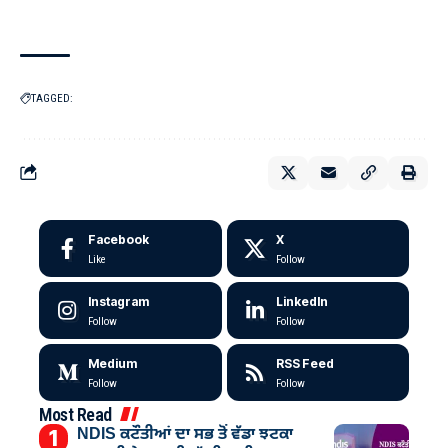
TAGGED:
Facebook
X
Like
Follow
Instagram
LinkedIn
Follow
Follow
Medium
RSS Feed
Follow
Follow
Most Read
NDIS ਕਟੌਤੀਆਂ ਦਾ ਸਭ ਤੋਂ ਵੱਡਾ ਝਟਕਾ