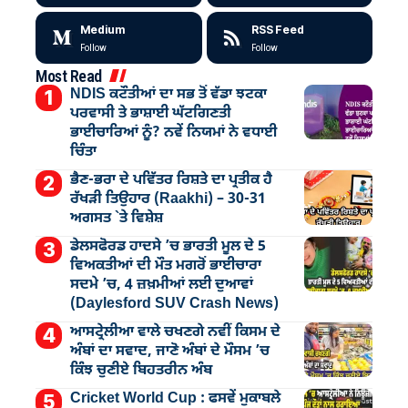
Medium
RSS Feed
Follow
Follow
Most Read
NDIS ਕਟੌਤੀਆਂ ਦਾ ਸਭ ਤੋਂ ਵੱਡਾ ਝਟਕਾ
ਪਰਵਾਸੀ ਤੇ ਭਾਸ਼ਾਈ ਘੱਟਗਿਣਤੀ
ਭਾਈਚਾਰਿਆਂ ਨੂੰ? ਨਵੇਂ ਨਿਯਮਾਂ ਨੇ ਵਧਾਈ
ਚਿੰਤਾ
ਭੈਣ-ਭਰਾ ਦੇ ਪਵਿੱਤਰ ਰਿਸ਼ਤੇ ਦਾ ਪ੍ਰਤੀਕ ਹੈ
ਰੱਖੜੀ ਤਿਉਹਾਰ (Raakhi) – 30-31
ਅਗਸਤ `ਤੇ ਵਿਸ਼ੇਸ਼
ਡੇਲਸਫੋਰਡ ਹਾਦਸੇ ’ਚ ਭਾਰਤੀ ਮੂਲ ਦੇ 5
ਵਿਅਕਤੀਆਂ ਦੀ ਮੌਤ ਮਗਰੋਂ ਭਾਈਚਾਰਾ
ਸਦਮੇ ’ਚ, 4 ਜ਼ਖ਼ਮੀਆਂ ਲਈ ਦੁਆਵਾਂ
(Daylesford SUV Crash News)
ਆਸਟ੍ਰੇਲੀਆ ਵਾਲੇ ਚਖਣਗੇ ਨਵੀਂ ਕਿਸਮ ਦੇ
ਅੰਬਾਂ ਦਾ ਸਵਾਦ, ਜਾਣੋ ਅੰਬਾਂ ਦੇ ਮੌਸਮ ’ਚ
ਕਿੰਝ ਚੁਣੀਏ ਬਿਹਤਰੀਨ ਅੰਬ
Cricket World Cup : ਫਸਵੇਂ ਮੁਕਾਬਲੇ