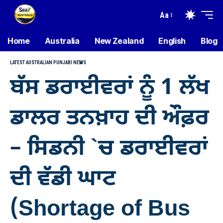
Aa
Home
Australia
New Zealand
English
Blog
LATEST AUSTRALIAN PUNJABI NEWS
ਬੱਸ ਡਰਾਈਵਰਾਂ ਨੂੰ 1 ਲੱਖ
ਡਾਲਰ ਤਨਖ਼ਾਹ ਦੀ ਔਫ਼ਰ
– ਸਿਡਨੀ `ਚ ਡਰਾਈਵਰਾਂ
ਦੀ ਵੱਡੀ ਘਾਟ
(Shortage of Bus