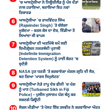
’ਚ ਆਸਟ੍ਰੇਲੀਆ ਨੇ ਨਿਊਜ਼ੀਲੈਂਡ ਨੂੰ ਪੰਜ ਦੌੜਾਂ
ਨਾਲ ਹਰਾਇਆ, ਬਣਾਇਆ ਇਹ ਨਵਾਂ
ਰਿਕਾਰਡ
ਆਸਟ੍ਰੇਲੀਆ `ਚ ਰਾਜਵਿੰਦਰ ਸਿੰਘ
(Rajwinder Singh) `ਤੇ ਚੱਲੇਗਾ
ਮੁੁਕੱਦਮਾ – ਕਤਲ ਕੇਸ ਦਾ ਦੋਸ਼, ਇੰਡੀਆ ਤੋਂ
ਲਿਆਂਦਾ ਸੀ ਵਾਪਸ
ਆਸਟ੍ਰੇਲੀਆ ਦੀ ਅਣਮਿੱਥੇ ਸਮੇਂ ਲਈ
ਇਮੀਗ੍ਰੇਸ਼ਨ ਨਜ਼ਰਬੰਦੀ ਪ੍ਰਣਾਲੀ
(Indefinite Immigration
Detention System) ਨੂੰ ਹਾਈ ਕੋਰਟ ’ਚ
ਚੁਣੌਤੀ
NASA ਹੁਣ ਧਰਤੀ ’ਤੇ ਕਰਵਾਏਗਾ ਮੰਗਲ ਗ੍ਰਹਿ ਦੀ ਸੈਰ,
ਬਣ ਗਿਆ ‘ਮਾਰਸ ਸਿਮੁਲੇਟਰ’
ਆਸਟ੍ਰੇਲੀਆ ਨੇੜੇ ਟਾਪੂ ਦੇਸ਼ ਫੀਜੀ `ਚ ਪੱਗ
ਨੂੰ ਮਾਣ (Turbaned Sikh in Fiji
Police) – ਪੁਲੀਸ ਮੁਲਾਜ਼ਮ ਪੱਗ ਬੰਨ੍ਹ ਕਰ
ਸਕਣਗੇ ਡਿਊਟੀ
ਸੋਸ਼ਲ ਮੀਡੀਆ ’ਤੇ ਪੋਸਟ ਇੱਕ ਤਸਵੀਰ ਨੇ ਕਰਵਾਇਆ ਔਰਤ