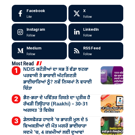
Facebook
X
Like
Follow
Instagram
LinkedIn
Follow
Follow
Medium
RSS Feed
Follow
Follow
Most Read
NDIS ਕਟੌਤੀਆਂ ਦਾ ਸਭ ਤੋਂ ਵੱਡਾ ਝਟਕਾ
ਪਰਵਾਸੀ ਤੇ ਭਾਸ਼ਾਈ ਘੱਟਗਿਣਤੀ
ਭਾਈਚਾਰਿਆਂ ਨੂੰ? ਨਵੇਂ ਨਿਯਮਾਂ ਨੇ ਵਧਾਈ
ਚਿੰਤਾ
ਭੈਣ-ਭਰਾ ਦੇ ਪਵਿੱਤਰ ਰਿਸ਼ਤੇ ਦਾ ਪ੍ਰਤੀਕ ਹੈ
ਰੱਖੜੀ ਤਿਉਹਾਰ (Raakhi) – 30-31
ਅਗਸਤ `ਤੇ ਵਿਸ਼ੇਸ਼
ਡੇਲਸਫੋਰਡ ਹਾਦਸੇ ’ਚ ਭਾਰਤੀ ਮੂਲ ਦੇ 5
ਵਿਅਕਤੀਆਂ ਦੀ ਮੌਤ ਮਗਰੋਂ ਭਾਈਚਾਰਾ
ਸਦਮੇ ’ਚ, 4 ਜ਼ਖ਼ਮੀਆਂ ਲਈ ਦੁਆਵਾਂ