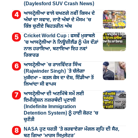
(Daylesford SUV Crash News)
ਆਸਟ੍ਰੇਲੀਆ ਵਾਲੇ ਚਖਣਗੇ ਨਵੀਂ ਕਿਸਮ ਦੇ
ਅੰਬਾਂ ਦਾ ਸਵਾਦ, ਜਾਣੋ ਅੰਬਾਂ ਦੇ ਮੌਸਮ ’ਚ
ਕਿੰਝ ਚੁਣੀਏ ਬਿਹਤਰੀਨ ਅੰਬ
Cricket World Cup : ਫਸਵੇਂ ਮੁਕਾਬਲੇ
’ਚ ਆਸਟ੍ਰੇਲੀਆ ਨੇ ਨਿਊਜ਼ੀਲੈਂਡ ਨੂੰ ਪੰਜ ਦੌੜਾਂ
ਨਾਲ ਹਰਾਇਆ, ਬਣਾਇਆ ਇਹ ਨਵਾਂ
ਰਿਕਾਰਡ
ਆਸਟ੍ਰੇਲੀਆ `ਚ ਰਾਜਵਿੰਦਰ ਸਿੰਘ
(Rajwinder Singh) `ਤੇ ਚੱਲੇਗਾ
ਮੁੁਕੱਦਮਾ – ਕਤਲ ਕੇਸ ਦਾ ਦੋਸ਼, ਇੰਡੀਆ ਤੋਂ
ਲਿਆਂਦਾ ਸੀ ਵਾਪਸ
ਆਸਟ੍ਰੇਲੀਆ ਦੀ ਅਣਮਿੱਥੇ ਸਮੇਂ ਲਈ
ਇਮੀਗ੍ਰੇਸ਼ਨ ਨਜ਼ਰਬੰਦੀ ਪ੍ਰਣਾਲੀ
(Indefinite Immigration
Detention System) ਨੂੰ ਹਾਈ ਕੋਰਟ ’ਚ
ਚੁਣੌਤੀ
NASA ਹੁਣ ਧਰਤੀ ’ਤੇ ਕਰਵਾਏਗਾ ਮੰਗਲ ਗ੍ਰਹਿ ਦੀ ਸੈਰ,
ਬਣ ਗਿਆ ‘ਮਾਰਸ ਸਿਮੁਲੇਟਰ’