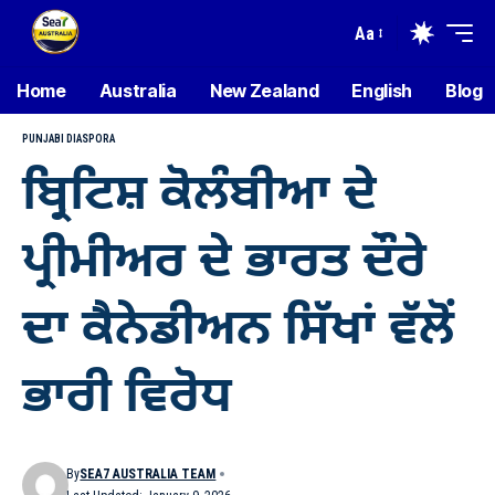
Aa
Home
Australia
New Zealand
English
Blog
PUNJABI DIASPORA
ਬ੍ਰਿਟਿਸ਼ ਕੋਲੰਬੀਆ ਦੇ
ਪ੍ਰੀਮੀਅਰ ਦੇ ਭਾਰਤ ਦੌਰੇ
ਦਾ ਕੈਨੇਡੀਅਨ ਸਿੱਖਾਂ ਵੱਲੋਂ
ਭਾਰੀ ਵਿਰੋਧ
By
SEA7 AUSTRALIA TEAM