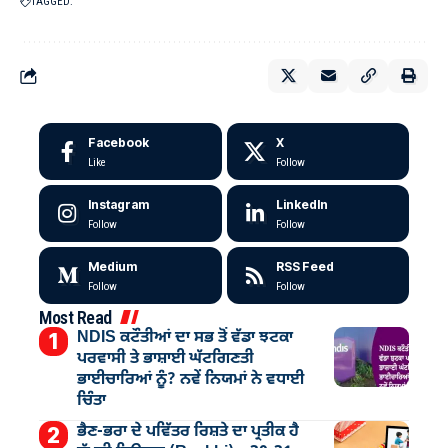
TAGGED:
Facebook
X
Like
Follow
Instagram
LinkedIn
Follow
Follow
Medium
RSS Feed
Follow
Follow
Most Read
NDIS ਕਟੌਤੀਆਂ ਦਾ ਸਭ ਤੋਂ ਵੱਡਾ ਝਟਕਾ
ਪਰਵਾਸੀ ਤੇ ਭਾਸ਼ਾਈ ਘੱਟਗਿਣਤੀ
ਭਾਈਚਾਰਿਆਂ ਨੂੰ? ਨਵੇਂ ਨਿਯਮਾਂ ਨੇ ਵਧਾਈ
ਚਿੰਤਾ
ਭੈਣ-ਭਰਾ ਦੇ ਪਵਿੱਤਰ ਰਿਸ਼ਤੇ ਦਾ ਪ੍ਰਤੀਕ ਹੈ