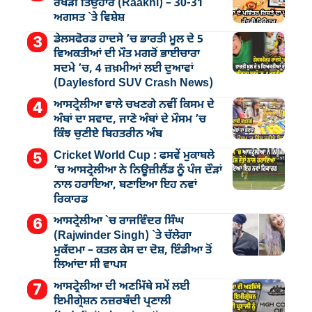
ਰੱਖੜੀ ਤਿਉਹਾਰ (Raakhi) – 30-31
ਅਗਸਤ `ਤੇ ਵਿਸ਼ੇਸ਼
ਡੇਲਸਫੋਰਡ ਹਾਦਸੇ ’ਚ ਭਾਰਤੀ ਮੂਲ ਦੇ 5
ਵਿਅਕਤੀਆਂ ਦੀ ਮੌਤ ਮਗਰੋਂ ਭਾਈਚਾਰਾ
ਸਦਮੇ ’ਚ, 4 ਜ਼ਖ਼ਮੀਆਂ ਲਈ ਦੁਆਵਾਂ
(Daylesford SUV Crash News)
ਆਸਟ੍ਰੇਲੀਆ ਵਾਲੇ ਚਖਣਗੇ ਨਵੀਂ ਕਿਸਮ ਦੇ
ਅੰਬਾਂ ਦਾ ਸਵਾਦ, ਜਾਣੋ ਅੰਬਾਂ ਦੇ ਮੌਸਮ ’ਚ
ਕਿੰਝ ਚੁਣੀਏ ਬਿਹਤਰੀਨ ਅੰਬ
Cricket World Cup : ਫਸਵੇਂ ਮੁਕਾਬਲੇ
’ਚ ਆਸਟ੍ਰੇਲੀਆ ਨੇ ਨਿਊਜ਼ੀਲੈਂਡ ਨੂੰ ਪੰਜ ਦੌੜਾਂ
ਨਾਲ ਹਰਾਇਆ, ਬਣਾਇਆ ਇਹ ਨਵਾਂ
ਰਿਕਾਰਡ
ਆਸਟ੍ਰੇਲੀਆ `ਚ ਰਾਜਵਿੰਦਰ ਸਿੰਘ
(Rajwinder Singh) `ਤੇ ਚੱਲੇਗਾ
ਮੁੁਕੱਦਮਾ – ਕਤਲ ਕੇਸ ਦਾ ਦੋਸ਼, ਇੰਡੀਆ ਤੋਂ
ਲਿਆਂਦਾ ਸੀ ਵਾਪਸ
ਆਸਟ੍ਰੇਲੀਆ ਦੀ ਅਣਮਿੱਥੇ ਸਮੇਂ ਲਈ
ਇਮੀਗ੍ਰੇਸ਼ਨ ਨਜ਼ਰਬੰਦੀ ਪ੍ਰਣਾਲੀ