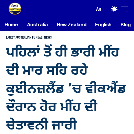
Aa
Home
Australia
New Zealand
English
Blog
LATEST AUSTRALIAN PUNJABI NEWS
ਪਹਿਲਾਂ ਤੋਂ ਹੀ ਭਾਰੀ ਮੀਂਹ
ਦੀ ਮਾਰ ਸਹਿ ਰਹੇ
ਕੁਈਨਜ਼ਲੈਂਡ ’ਚ ਵੀਕਐਂਡ
ਦੌਰਾਨ ਹੋਰ ਮੀਂਹ ਦੀ
ਚੇਤਾਵਨੀ ਜਾਰੀ