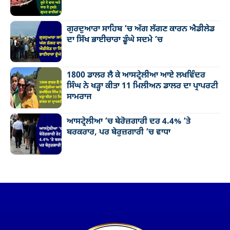
ਗੁਰਦੁਆਰਾ ਸਾਹਿਬ ’ਚ ਅੱਗ ਲੱਗਣ ਕਾਰਨ ਐਡੀਲੇਡ
ਦਾ ਸਿੱਖ ਭਾਈਚਾਰਾ ਡੂੰਘੇ ਸਦਮੇ ’ਚ
1800 ਡਾਲਰ ਲੈ ਕੇ ਆਸਟ੍ਰੇਲੀਆ ਆਏ ਲਖਵਿੰਦਰ
ਸਿੰਘ ਨੇ ਖੜ੍ਹਾ ਕੀਤਾ 11 ਮਿਲੀਅਨ ਡਾਲਰ ਦਾ ਪ੍ਰਾਪਰਟੀ
ਸਾਮਰਾਜ
ਆਸਟ੍ਰੇਲੀਆ ’ਚ ਬੇਰੋਜ਼ਗਾਰੀ ਦਰ 4.4% ’ਤੇ
ਬਰਕਰਾਰ, ਪਰ ਬੇਰੁਜ਼ਗਾਰੀ ’ਚ ਵਾਧਾ