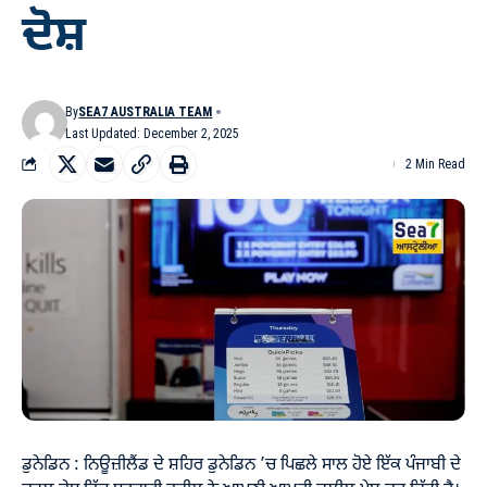
ਦੋਸ਼
By
SEA7 AUSTRALIA TEAM
Last Updated: December 2, 2025
2 Min Read
ਡੁਨੇਡਿਨ : ਨਿਊਜ਼ੀਲੈਂਡ ਦੇ ਸ਼ਹਿਰ ਡੁਨੇਡਿਨ ’ਚ ਪਿਛਲੇ ਸਾਲ ਹੋਏ ਇੱਕ ਪੰਜਾਬੀ ਦੇ