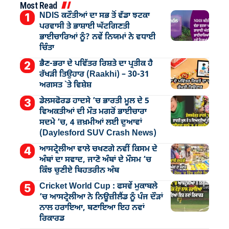
Most Read
NDIS ਕਟੌਤੀਆਂ ਦਾ ਸਭ ਤੋਂ ਵੱਡਾ ਝਟਕਾ
ਪਰਵਾਸੀ ਤੇ ਭਾਸ਼ਾਈ ਘੱਟਗਿਣਤੀ
ਭਾਈਚਾਰਿਆਂ ਨੂੰ? ਨਵੇਂ ਨਿਯਮਾਂ ਨੇ ਵਧਾਈ
ਚਿੰਤਾ
ਭੈਣ-ਭਰਾ ਦੇ ਪਵਿੱਤਰ ਰਿਸ਼ਤੇ ਦਾ ਪ੍ਰਤੀਕ ਹੈ
ਰੱਖੜੀ ਤਿਉਹਾਰ (Raakhi) – 30-31
ਅਗਸਤ `ਤੇ ਵਿਸ਼ੇਸ਼
ਡੇਲਸਫੋਰਡ ਹਾਦਸੇ ’ਚ ਭਾਰਤੀ ਮੂਲ ਦੇ 5
ਵਿਅਕਤੀਆਂ ਦੀ ਮੌਤ ਮਗਰੋਂ ਭਾਈਚਾਰਾ
ਸਦਮੇ ’ਚ, 4 ਜ਼ਖ਼ਮੀਆਂ ਲਈ ਦੁਆਵਾਂ
(Daylesford SUV Crash News)
ਆਸਟ੍ਰੇਲੀਆ ਵਾਲੇ ਚਖਣਗੇ ਨਵੀਂ ਕਿਸਮ ਦੇ
ਅੰਬਾਂ ਦਾ ਸਵਾਦ, ਜਾਣੋ ਅੰਬਾਂ ਦੇ ਮੌਸਮ ’ਚ
ਕਿੰਝ ਚੁਣੀਏ ਬਿਹਤਰੀਨ ਅੰਬ
Cricket World Cup : ਫਸਵੇਂ ਮੁਕਾਬਲੇ
’ਚ ਆਸਟ੍ਰੇਲੀਆ ਨੇ ਨਿਊਜ਼ੀਲੈਂਡ ਨੂੰ ਪੰਜ ਦੌੜਾਂ
ਨਾਲ ਹਰਾਇਆ, ਬਣਾਇਆ ਇਹ ਨਵਾਂ
ਰਿਕਾਰਡ