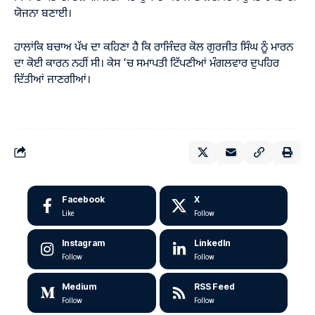
ਯੋਜਨਾ ਬਣਾਈ।
ਹਾਲਾਂਕਿ ਬਚਾਅ ਪੱਖ ਦਾ ਕਹਿਣਾ ਹੈ ਕਿ ਰਾਜਿੰਦਰ ਕੋਲ ਗੁਰਜੀਤ ਸਿੰਘ ਨੂੰ ਮਾਰਨ
ਦਾ ਕੋਈ ਕਾਰਨ ਨਹੀਂ ਸੀ। ਕੇਸ ’ਚ ਸਮਾਪਤੀ ਟਿੱਪਣੀਆਂ ਮੰਗਲਵਾਰ ਦੁਪਹਿਰ
ਦਿੱਤੀਆਂ ਜਾਣਗੀਆਂ।
Facebook
X
Like
Follow
Instagram
LinkedIn
Follow
Follow
Medium
RSS Feed
Follow
Follow