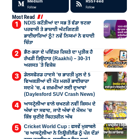
Medium
RSS Feed
Follow
Follow
Most Read
NDIS ਕਟੌਤੀਆਂ ਦਾ ਸਭ ਤੋਂ ਵੱਡਾ ਝਟਕਾ
ਪਰਵਾਸੀ ਤੇ ਭਾਸ਼ਾਈ ਘੱਟਗਿਣਤੀ
ਭਾਈਚਾਰਿਆਂ ਨੂੰ? ਨਵੇਂ ਨਿਯਮਾਂ ਨੇ ਵਧਾਈ
ਚਿੰਤਾ
ਭੈਣ-ਭਰਾ ਦੇ ਪਵਿੱਤਰ ਰਿਸ਼ਤੇ ਦਾ ਪ੍ਰਤੀਕ ਹੈ
ਰੱਖੜੀ ਤਿਉਹਾਰ (Raakhi) – 30-31
ਅਗਸਤ `ਤੇ ਵਿਸ਼ੇਸ਼
ਡੇਲਸਫੋਰਡ ਹਾਦਸੇ ’ਚ ਭਾਰਤੀ ਮੂਲ ਦੇ 5
ਵਿਅਕਤੀਆਂ ਦੀ ਮੌਤ ਮਗਰੋਂ ਭਾਈਚਾਰਾ
ਸਦਮੇ ’ਚ, 4 ਜ਼ਖ਼ਮੀਆਂ ਲਈ ਦੁਆਵਾਂ
(Daylesford SUV Crash News)
ਆਸਟ੍ਰੇਲੀਆ ਵਾਲੇ ਚਖਣਗੇ ਨਵੀਂ ਕਿਸਮ ਦੇ
ਅੰਬਾਂ ਦਾ ਸਵਾਦ, ਜਾਣੋ ਅੰਬਾਂ ਦੇ ਮੌਸਮ ’ਚ
ਕਿੰਝ ਚੁਣੀਏ ਬਿਹਤਰੀਨ ਅੰਬ
Cricket World Cup : ਫਸਵੇਂ ਮੁਕਾਬਲੇ
’ਚ ਆਸਟ੍ਰੇਲੀਆ ਨੇ ਨਿਊਜ਼ੀਲੈਂਡ ਨੂੰ ਪੰਜ ਦੌੜਾਂ