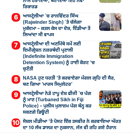
ਨਾਲ ਹਰਾਇਆ, ਬਣਾਇਆ ਇਹ ਨਵਾਂ
ਰਿਕਾਰਡ
ਆਸਟ੍ਰੇਲੀਆ `ਚ ਰਾਜਵਿੰਦਰ ਸਿੰਘ
(Rajwinder Singh) `ਤੇ ਚੱਲੇਗਾ
ਮੁੁਕੱਦਮਾ – ਕਤਲ ਕੇਸ ਦਾ ਦੋਸ਼, ਇੰਡੀਆ ਤੋਂ
ਲਿਆਂਦਾ ਸੀ ਵਾਪਸ
ਆਸਟ੍ਰੇਲੀਆ ਦੀ ਅਣਮਿੱਥੇ ਸਮੇਂ ਲਈ
ਇਮੀਗ੍ਰੇਸ਼ਨ ਨਜ਼ਰਬੰਦੀ ਪ੍ਰਣਾਲੀ
(Indefinite Immigration
Detention System) ਨੂੰ ਹਾਈ ਕੋਰਟ ’ਚ
ਚੁਣੌਤੀ
NASA ਹੁਣ ਧਰਤੀ ’ਤੇ ਕਰਵਾਏਗਾ ਮੰਗਲ ਗ੍ਰਹਿ ਦੀ ਸੈਰ,
ਬਣ ਗਿਆ ‘ਮਾਰਸ ਸਿਮੁਲੇਟਰ’
ਆਸਟ੍ਰੇਲੀਆ ਨੇੜੇ ਟਾਪੂ ਦੇਸ਼ ਫੀਜੀ `ਚ ਪੱਗ
ਨੂੰ ਮਾਣ (Turbaned Sikh in Fiji
Police) – ਪੁਲੀਸ ਮੁਲਾਜ਼ਮ ਪੱਗ ਬੰਨ੍ਹ ਕਰ
ਸਕਣਗੇ ਡਿਊਟੀ
ਸੋਸ਼ਲ ਮੀਡੀਆ ’ਤੇ ਪੋਸਟ ਇੱਕ ਤਸਵੀਰ ਨੇ ਕਰਵਾਇਆ ਔਰਤ
ਦਾ 10 ਲੱਖ ਡਾਲਰ ਦਾ ਨੁਕਸਾਨ, ਜੱਜ ਵੀ ਰਹਿ ਗਏ ਹੈਰਾਨ