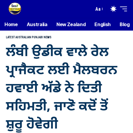
Aa
Home
Australia
New Zealand
English
Blog
LATEST AUSTRALIAN PUNJABI NEWS
ਲੰਬੀ ਉਡੀਕ ਵਾਲੇ ਰੇਲ
ਪ੍ਰਾਜੈਕਟ ਲਈ ਮੈਲਬਰਨ
ਹਵਾਈ ਅੱਡੇ ਨੇ ਦਿਤੀ
ਸਹਿਮਤੀ, ਜਾਣੋ ਕਦੋਂ ਤੋਂ
ਸ਼ੁਰੂ ਹੋਵੇਗੀ