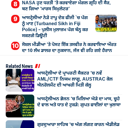
NASA ਹੁਣ ਧਰਤੀ ’ਤੇ ਕਰਵਾਏਗਾ ਮੰਗਲ ਗ੍ਰਹਿ ਦੀ ਸੈਰ,
ਬਣ ਗਿਆ ‘ਮਾਰਸ ਸਿਮੁਲੇਟਰ’
ਆਸਟ੍ਰੇਲੀਆ ਨੇੜੇ ਟਾਪੂ ਦੇਸ਼ ਫੀਜੀ `ਚ ਪੱਗ
ਨੂੰ ਮਾਣ (Turbaned Sikh in Fiji
Police) – ਪੁਲੀਸ ਮੁਲਾਜ਼ਮ ਪੱਗ ਬੰਨ੍ਹ ਕਰ
ਸਕਣਗੇ ਡਿਊਟੀ
ਸੋਸ਼ਲ ਮੀਡੀਆ ’ਤੇ ਪੋਸਟ ਇੱਕ ਤਸਵੀਰ ਨੇ ਕਰਵਾਇਆ ਔਰਤ
ਦਾ 10 ਲੱਖ ਡਾਲਰ ਦਾ ਨੁਕਸਾਨ, ਜੱਜ ਵੀ ਰਹਿ ਗਏ ਹੈਰਾਨ
Related News
ਆਸਟ੍ਰੇਲੀਆ ਦੇ ਪ੍ਰਾਪਰਟੀ ਸੈਕਟਰ ’ਚ ਨਵੇਂ
AML/CTF ਨਿਯਮ ਲਾਗੂ, AUSTRAC ਕੋਲ
ਐਨਰੋਲਮੈਂਟ ਦੀ ਆਖਰੀ ਮਿਤੀ ਕੱਲ੍ਹ
ਆਸਟ੍ਰੇਲੀਅਨ ਭੋਜਨ ’ਚ ਮਿਲਿਆ ਘੋੜੇ ਦਾ ਮਾਸ, ਚੂਹੇ
ਦੇ ਵਾਲ ਅਤੇ ਧਾਤ ਦੇ ਟੁਕੜੇ: ਗੁਪਤ ਫਾਈਲਾਂ ਦਾ ਖੁਲਾਸਾ
ਗੁਰਦੁਆਰਾ ਸਾਹਿਬ ’ਚ ਅੱਗ ਲੱਗਣ ਕਾਰਨ ਐਡੀਲੇਡ