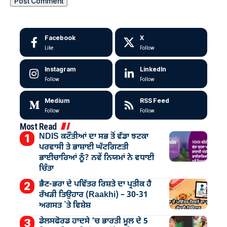
Facebook
X
Like
Follow
Instagram
LinkedIn
Follow
Follow
Medium
RSS Feed
Follow
Follow
Most Read
NDIS ਕਟੌਤੀਆਂ ਦਾ ਸਭ ਤੋਂ ਵੱਡਾ ਝਟਕਾ
ਪਰਵਾਸੀ ਤੇ ਭਾਸ਼ਾਈ ਘੱਟਗਿਣਤੀ
ਭਾਈਚਾਰਿਆਂ ਨੂੰ? ਨਵੇਂ ਨਿਯਮਾਂ ਨੇ ਵਧਾਈ
ਚਿੰਤਾ
ਭੈਣ-ਭਰਾ ਦੇ ਪਵਿੱਤਰ ਰਿਸ਼ਤੇ ਦਾ ਪ੍ਰਤੀਕ ਹੈ
ਰੱਖੜੀ ਤਿਉਹਾਰ (Raakhi) – 30-31
ਅਗਸਤ `ਤੇ ਵਿਸ਼ੇਸ਼
ਡੇਲਸਫੋਰਡ ਹਾਦਸੇ ’ਚ ਭਾਰਤੀ ਮੂਲ ਦੇ 5