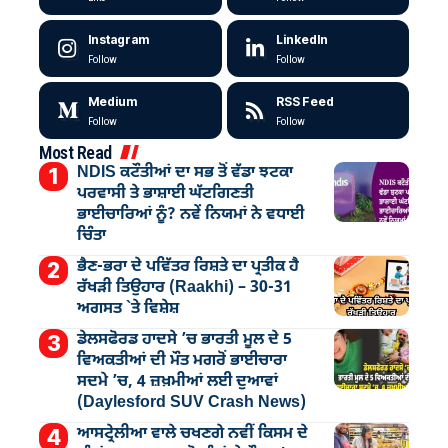
Instagram
LinkedIn
Follow
Follow
Medium
RSS Feed
Follow
Follow
Most Read
NDIS ਕਟੌਤੀਆਂ ਦਾ ਸਭ ਤੋਂ ਵੱਡਾ ਝਟਕਾ
ਪਰਵਾਸੀ ਤੇ ਭਾਸ਼ਾਈ ਘੱਟਗਿਣਤੀ
ਭਾਈਚਾਰਿਆਂ ਨੂੰ? ਨਵੇਂ ਨਿਯਮਾਂ ਨੇ ਵਧਾਈ
ਚਿੰਤਾ
ਭੈਣ-ਭਰਾ ਦੇ ਪਵਿੱਤਰ ਰਿਸ਼ਤੇ ਦਾ ਪ੍ਰਤੀਕ ਹੈ
ਰੱਖੜੀ ਤਿਉਹਾਰ (Raakhi) – 30-31
ਅਗਸਤ `ਤੇ ਵਿਸ਼ੇਸ਼
ਡੇਲਸਫੋਰਡ ਹਾਦਸੇ ’ਚ ਭਾਰਤੀ ਮੂਲ ਦੇ 5
ਵਿਅਕਤੀਆਂ ਦੀ ਮੌਤ ਮਗਰੋਂ ਭਾਈਚਾਰਾ
ਸਦਮੇ ’ਚ, 4 ਜ਼ਖ਼ਮੀਆਂ ਲਈ ਦੁਆਵਾਂ
(Daylesford SUV Crash News)
ਆਸਟ੍ਰੇਲੀਆ ਵਾਲੇ ਚਖਣਗੇ ਨਵੀਂ ਕਿਸਮ ਦੇ