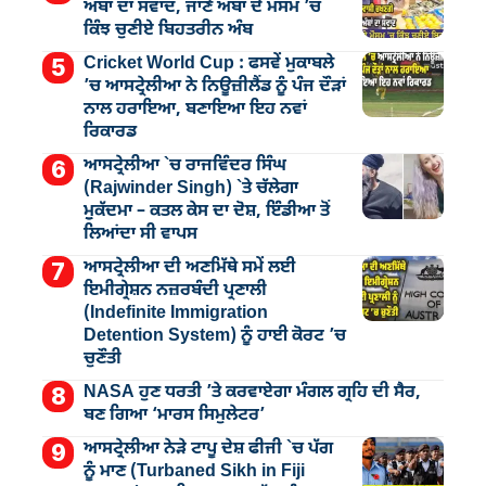
ਅੰਬਾਂ ਦਾ ਸਵਾਦ, ਜਾਣੋ ਅੰਬਾਂ ਦੇ ਮੌਸਮ ’ਚ
ਕਿੰਝ ਚੁਣੀਏ ਬਿਹਤਰੀਨ ਅੰਬ
Cricket World Cup : ਫਸਵੇਂ ਮੁਕਾਬਲੇ
’ਚ ਆਸਟ੍ਰੇਲੀਆ ਨੇ ਨਿਊਜ਼ੀਲੈਂਡ ਨੂੰ ਪੰਜ ਦੌੜਾਂ
ਨਾਲ ਹਰਾਇਆ, ਬਣਾਇਆ ਇਹ ਨਵਾਂ
ਰਿਕਾਰਡ
ਆਸਟ੍ਰੇਲੀਆ `ਚ ਰਾਜਵਿੰਦਰ ਸਿੰਘ
(Rajwinder Singh) `ਤੇ ਚੱਲੇਗਾ
ਮੁੁਕੱਦਮਾ – ਕਤਲ ਕੇਸ ਦਾ ਦੋਸ਼, ਇੰਡੀਆ ਤੋਂ
ਲਿਆਂਦਾ ਸੀ ਵਾਪਸ
ਆਸਟ੍ਰੇਲੀਆ ਦੀ ਅਣਮਿੱਥੇ ਸਮੇਂ ਲਈ
ਇਮੀਗ੍ਰੇਸ਼ਨ ਨਜ਼ਰਬੰਦੀ ਪ੍ਰਣਾਲੀ
(Indefinite Immigration
Detention System) ਨੂੰ ਹਾਈ ਕੋਰਟ ’ਚ
ਚੁਣੌਤੀ
NASA ਹੁਣ ਧਰਤੀ ’ਤੇ ਕਰਵਾਏਗਾ ਮੰਗਲ ਗ੍ਰਹਿ ਦੀ ਸੈਰ,
ਬਣ ਗਿਆ ‘ਮਾਰਸ ਸਿਮੁਲੇਟਰ’
ਆਸਟ੍ਰੇਲੀਆ ਨੇੜੇ ਟਾਪੂ ਦੇਸ਼ ਫੀਜੀ `ਚ ਪੱਗ
ਨੂੰ ਮਾਣ (Turbaned Sikh in Fiji