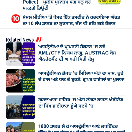
Police) – ਪੁਲੀਸ ਮੁਲਾਜ਼ਮ ਪੱਗ ਬੰਨ੍ਹ ਕਰ
ਸਕਣਗੇ ਡਿਊਟੀ
ਸੋਸ਼ਲ ਮੀਡੀਆ ’ਤੇ ਪੋਸਟ ਇੱਕ ਤਸਵੀਰ ਨੇ ਕਰਵਾਇਆ ਔਰਤ
ਦਾ 10 ਲੱਖ ਡਾਲਰ ਦਾ ਨੁਕਸਾਨ, ਜੱਜ ਵੀ ਰਹਿ ਗਏ ਹੈਰਾਨ
Related News
ਆਸਟ੍ਰੇਲੀਆ ਦੇ ਪ੍ਰਾਪਰਟੀ ਸੈਕਟਰ ’ਚ ਨਵੇਂ
AML/CTF ਨਿਯਮ ਲਾਗੂ, AUSTRAC ਕੋਲ
ਐਨਰੋਲਮੈਂਟ ਦੀ ਆਖਰੀ ਮਿਤੀ ਕੱਲ੍ਹ
ਆਸਟ੍ਰੇਲੀਅਨ ਭੋਜਨ ’ਚ ਮਿਲਿਆ ਘੋੜੇ ਦਾ ਮਾਸ, ਚੂਹੇ
ਦੇ ਵਾਲ ਅਤੇ ਧਾਤ ਦੇ ਟੁਕੜੇ: ਗੁਪਤ ਫਾਈਲਾਂ ਦਾ ਖੁਲਾਸਾ
ਗੁਰਦੁਆਰਾ ਸਾਹਿਬ ’ਚ ਅੱਗ ਲੱਗਣ ਕਾਰਨ ਐਡੀਲੇਡ
ਦਾ ਸਿੱਖ ਭਾਈਚਾਰਾ ਡੂੰਘੇ ਸਦਮੇ ’ਚ
1800 ਡਾਲਰ ਲੈ ਕੇ ਆਸਟ੍ਰੇਲੀਆ ਆਏ ਲਖਵਿੰਦਰ