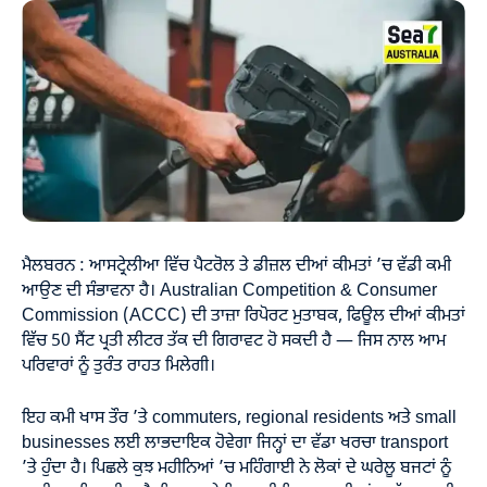
ਮੈਲਬਰਨ : ਆਸਟ੍ਰੇਲੀਆ ਵਿੱਚ ਪੈਟਰੋਲ ਤੇ ਡੀਜ਼ਲ ਦੀਆਂ ਕੀਮਤਾਂ ’ਚ ਵੱਡੀ ਕਮੀ
ਆਉਣ ਦੀ ਸੰਭਾਵਨਾ ਹੈ। Australian Competition & Consumer
Commission (ACCC) ਦੀ ਤਾਜ਼ਾ ਰਿਪੋਰਟ ਮੁਤਾਬਕ, ਫਿਊਲ ਦੀਆਂ ਕੀਮਤਾਂ
ਵਿੱਚ 50 ਸੈਂਟ ਪ੍ਰਤੀ ਲੀਟਰ ਤੱਕ ਦੀ ਗਿਰਾਵਟ ਹੋ ਸਕਦੀ ਹੈ — ਜਿਸ ਨਾਲ ਆਮ
ਪਰਿਵਾਰਾਂ ਨੂੰ ਤੁਰੰਤ ਰਾਹਤ ਮਿਲੇਗੀ।
ਇਹ ਕਮੀ ਖਾਸ ਤੌਰ ’ਤੇ commuters, regional residents ਅਤੇ small
businesses ਲਈ ਲਾਭਦਾਇਕ ਹੋਵੇਗਾ ਜਿਨ੍ਹਾਂ ਦਾ ਵੱਡਾ ਖਰਚਾ transport
’ਤੇ ਹੁੰਦਾ ਹੈ। ਪਿਛਲੇ ਕੁਝ ਮਹੀਨਿਆਂ ’ਚ ਮਹਿੰਗਾਈ ਨੇ ਲੋਕਾਂ ਦੇ ਘਰੇਲੂ ਬਜਟਾਂ ਨੂੰ