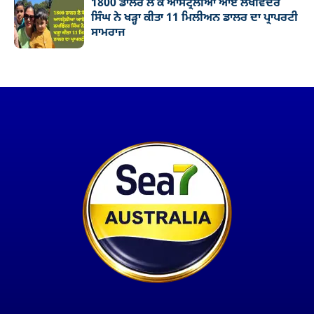
1800 ਡਾਲਰ ਲੈ ਕੇ ਆਸਟ੍ਰੇਲੀਆ ਆਏ ਲਖਵਿੰਦਰ
ਸਿੰਘ ਨੇ ਖੜ੍ਹਾ ਕੀਤਾ 11 ਮਿਲੀਅਨ ਡਾਲਰ ਦਾ ਪ੍ਰਾਪਰਟੀ
ਸਾਮਰਾਜ