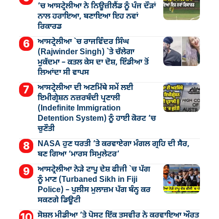
’ਚ ਆਸਟ੍ਰੇਲੀਆ ਨੇ ਨਿਊਜ਼ੀਲੈਂਡ ਨੂੰ ਪੰਜ ਦੌੜਾਂ
ਨਾਲ ਹਰਾਇਆ, ਬਣਾਇਆ ਇਹ ਨਵਾਂ
ਰਿਕਾਰਡ
ਆਸਟ੍ਰੇਲੀਆ `ਚ ਰਾਜਵਿੰਦਰ ਸਿੰਘ
(Rajwinder Singh) `ਤੇ ਚੱਲੇਗਾ
ਮੁੁਕੱਦਮਾ – ਕਤਲ ਕੇਸ ਦਾ ਦੋਸ਼, ਇੰਡੀਆ ਤੋਂ
ਲਿਆਂਦਾ ਸੀ ਵਾਪਸ
ਆਸਟ੍ਰੇਲੀਆ ਦੀ ਅਣਮਿੱਥੇ ਸਮੇਂ ਲਈ
ਇਮੀਗ੍ਰੇਸ਼ਨ ਨਜ਼ਰਬੰਦੀ ਪ੍ਰਣਾਲੀ
(Indefinite Immigration
Detention System) ਨੂੰ ਹਾਈ ਕੋਰਟ ’ਚ
ਚੁਣੌਤੀ
NASA ਹੁਣ ਧਰਤੀ ’ਤੇ ਕਰਵਾਏਗਾ ਮੰਗਲ ਗ੍ਰਹਿ ਦੀ ਸੈਰ,
ਬਣ ਗਿਆ ‘ਮਾਰਸ ਸਿਮੁਲੇਟਰ’
ਆਸਟ੍ਰੇਲੀਆ ਨੇੜੇ ਟਾਪੂ ਦੇਸ਼ ਫੀਜੀ `ਚ ਪੱਗ
ਨੂੰ ਮਾਣ (Turbaned Sikh in Fiji
Police) – ਪੁਲੀਸ ਮੁਲਾਜ਼ਮ ਪੱਗ ਬੰਨ੍ਹ ਕਰ
ਸਕਣਗੇ ਡਿਊਟੀ
ਸੋਸ਼ਲ ਮੀਡੀਆ ’ਤੇ ਪੋਸਟ ਇੱਕ ਤਸਵੀਰ ਨੇ ਕਰਵਾਇਆ ਔਰਤ