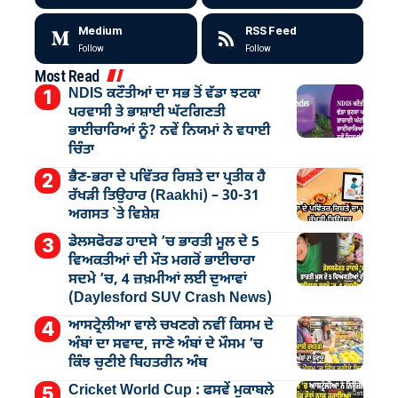
Medium
RSS Feed
Follow
Follow
Most Read
NDIS ਕਟੌਤੀਆਂ ਦਾ ਸਭ ਤੋਂ ਵੱਡਾ ਝਟਕਾ
ਪਰਵਾਸੀ ਤੇ ਭਾਸ਼ਾਈ ਘੱਟਗਿਣਤੀ
ਭਾਈਚਾਰਿਆਂ ਨੂੰ? ਨਵੇਂ ਨਿਯਮਾਂ ਨੇ ਵਧਾਈ
ਚਿੰਤਾ
ਭੈਣ-ਭਰਾ ਦੇ ਪਵਿੱਤਰ ਰਿਸ਼ਤੇ ਦਾ ਪ੍ਰਤੀਕ ਹੈ
ਰੱਖੜੀ ਤਿਉਹਾਰ (Raakhi) – 30-31
ਅਗਸਤ `ਤੇ ਵਿਸ਼ੇਸ਼
ਡੇਲਸਫੋਰਡ ਹਾਦਸੇ ’ਚ ਭਾਰਤੀ ਮੂਲ ਦੇ 5
ਵਿਅਕਤੀਆਂ ਦੀ ਮੌਤ ਮਗਰੋਂ ਭਾਈਚਾਰਾ
ਸਦਮੇ ’ਚ, 4 ਜ਼ਖ਼ਮੀਆਂ ਲਈ ਦੁਆਵਾਂ
(Daylesford SUV Crash News)
ਆਸਟ੍ਰੇਲੀਆ ਵਾਲੇ ਚਖਣਗੇ ਨਵੀਂ ਕਿਸਮ ਦੇ
ਅੰਬਾਂ ਦਾ ਸਵਾਦ, ਜਾਣੋ ਅੰਬਾਂ ਦੇ ਮੌਸਮ ’ਚ
ਕਿੰਝ ਚੁਣੀਏ ਬਿਹਤਰੀਨ ਅੰਬ
Cricket World Cup : ਫਸਵੇਂ ਮੁਕਾਬਲੇ