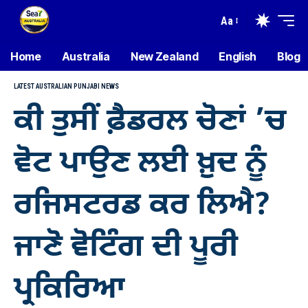
Aa
Home
Australia
New Zealand
English
Blog
LATEST AUSTRALIAN PUNJABI NEWS
ਕੀ ਤੁਸੀਂ ਫ਼ੈਡਰਲ ਚੋਣਾਂ ’ਚ
ਵੋਟ ਪਾਉਣ ਲਈ ਖ਼ੁਦ ਨੂੰ
ਰਜਿਸਟਰਡ ਕਰ ਲਿਐ?
ਜਾਣੋ ਵੋਟਿੰਗ ਦੀ ਪੂਰੀ
ਪ੍ਰਕਿਰਿਆ