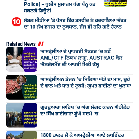
Police) – ਪੁਲੀਸ ਮੁਲਾਜ਼ਮ ਪੱਗ ਬੰਨ੍ਹ ਕਰ
ਸਕਣਗੇ ਡਿਊਟੀ
ਸੋਸ਼ਲ ਮੀਡੀਆ ’ਤੇ ਪੋਸਟ ਇੱਕ ਤਸਵੀਰ ਨੇ ਕਰਵਾਇਆ ਔਰਤ
ਦਾ 10 ਲੱਖ ਡਾਲਰ ਦਾ ਨੁਕਸਾਨ, ਜੱਜ ਵੀ ਰਹਿ ਗਏ ਹੈਰਾਨ
Related News
ਆਸਟ੍ਰੇਲੀਆ ਦੇ ਪ੍ਰਾਪਰਟੀ ਸੈਕਟਰ ’ਚ ਨਵੇਂ
AML/CTF ਨਿਯਮ ਲਾਗੂ, AUSTRAC ਕੋਲ
ਐਨਰੋਲਮੈਂਟ ਦੀ ਆਖਰੀ ਮਿਤੀ ਕੱਲ੍ਹ
ਆਸਟ੍ਰੇਲੀਅਨ ਭੋਜਨ ’ਚ ਮਿਲਿਆ ਘੋੜੇ ਦਾ ਮਾਸ, ਚੂਹੇ
ਦੇ ਵਾਲ ਅਤੇ ਧਾਤ ਦੇ ਟੁਕੜੇ: ਗੁਪਤ ਫਾਈਲਾਂ ਦਾ ਖੁਲਾਸਾ
ਗੁਰਦੁਆਰਾ ਸਾਹਿਬ ’ਚ ਅੱਗ ਲੱਗਣ ਕਾਰਨ ਐਡੀਲੇਡ
ਦਾ ਸਿੱਖ ਭਾਈਚਾਰਾ ਡੂੰਘੇ ਸਦਮੇ ’ਚ
1800 ਡਾਲਰ ਲੈ ਕੇ ਆਸਟ੍ਰੇਲੀਆ ਆਏ ਲਖਵਿੰਦਰ