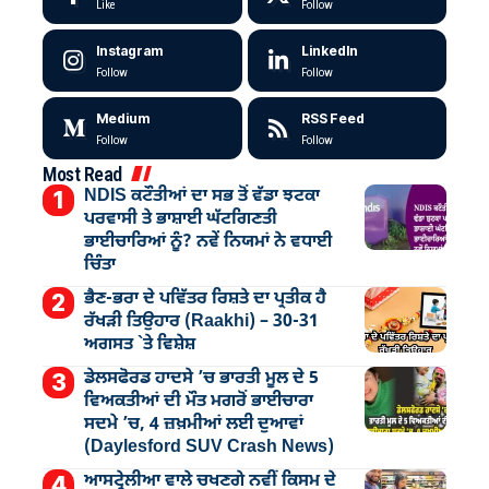
Like
Follow
Instagram
LinkedIn
Follow
Follow
Medium
RSS Feed
Follow
Follow
Most Read
NDIS ਕਟੌਤੀਆਂ ਦਾ ਸਭ ਤੋਂ ਵੱਡਾ ਝਟਕਾ
ਪਰਵਾਸੀ ਤੇ ਭਾਸ਼ਾਈ ਘੱਟਗਿਣਤੀ
ਭਾਈਚਾਰਿਆਂ ਨੂੰ? ਨਵੇਂ ਨਿਯਮਾਂ ਨੇ ਵਧਾਈ
ਚਿੰਤਾ
ਭੈਣ-ਭਰਾ ਦੇ ਪਵਿੱਤਰ ਰਿਸ਼ਤੇ ਦਾ ਪ੍ਰਤੀਕ ਹੈ
ਰੱਖੜੀ ਤਿਉਹਾਰ (Raakhi) – 30-31
ਅਗਸਤ `ਤੇ ਵਿਸ਼ੇਸ਼
ਡੇਲਸਫੋਰਡ ਹਾਦਸੇ ’ਚ ਭਾਰਤੀ ਮੂਲ ਦੇ 5
ਵਿਅਕਤੀਆਂ ਦੀ ਮੌਤ ਮਗਰੋਂ ਭਾਈਚਾਰਾ
ਸਦਮੇ ’ਚ, 4 ਜ਼ਖ਼ਮੀਆਂ ਲਈ ਦੁਆਵਾਂ
(Daylesford SUV Crash News)
ਆਸਟ੍ਰੇਲੀਆ ਵਾਲੇ ਚਖਣਗੇ ਨਵੀਂ ਕਿਸਮ ਦੇ