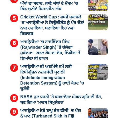
ਅੰਬਾਂ ਦਾ ਸਵਾਦ, ਜਾਣੋ ਅੰਬਾਂ ਦੇ ਮੌਸਮ ’ਚ
ਕਿੰਝ ਚੁਣੀਏ ਬਿਹਤਰੀਨ ਅੰਬ
Cricket World Cup : ਫਸਵੇਂ ਮੁਕਾਬਲੇ
’ਚ ਆਸਟ੍ਰੇਲੀਆ ਨੇ ਨਿਊਜ਼ੀਲੈਂਡ ਨੂੰ ਪੰਜ ਦੌੜਾਂ
ਨਾਲ ਹਰਾਇਆ, ਬਣਾਇਆ ਇਹ ਨਵਾਂ
ਰਿਕਾਰਡ
ਆਸਟ੍ਰੇਲੀਆ `ਚ ਰਾਜਵਿੰਦਰ ਸਿੰਘ
(Rajwinder Singh) `ਤੇ ਚੱਲੇਗਾ
ਮੁੁਕੱਦਮਾ – ਕਤਲ ਕੇਸ ਦਾ ਦੋਸ਼, ਇੰਡੀਆ ਤੋਂ
ਲਿਆਂਦਾ ਸੀ ਵਾਪਸ
ਆਸਟ੍ਰੇਲੀਆ ਦੀ ਅਣਮਿੱਥੇ ਸਮੇਂ ਲਈ
ਇਮੀਗ੍ਰੇਸ਼ਨ ਨਜ਼ਰਬੰਦੀ ਪ੍ਰਣਾਲੀ
(Indefinite Immigration
Detention System) ਨੂੰ ਹਾਈ ਕੋਰਟ ’ਚ
ਚੁਣੌਤੀ
NASA ਹੁਣ ਧਰਤੀ ’ਤੇ ਕਰਵਾਏਗਾ ਮੰਗਲ ਗ੍ਰਹਿ ਦੀ ਸੈਰ,
ਬਣ ਗਿਆ ‘ਮਾਰਸ ਸਿਮੁਲੇਟਰ’
ਆਸਟ੍ਰੇਲੀਆ ਨੇੜੇ ਟਾਪੂ ਦੇਸ਼ ਫੀਜੀ `ਚ ਪੱਗ
ਨੂੰ ਮਾਣ (Turbaned Sikh in Fiji