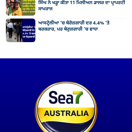
ਸਿੰਘ ਨੇ ਖੜ੍ਹਾ ਕੀਤਾ 11 ਮਿਲੀਅਨ ਡਾਲਰ ਦਾ ਪ੍ਰਾਪਰਟੀ
ਸਾਮਰਾਜ
ਆਸਟ੍ਰੇਲੀਆ ’ਚ ਬੇਰੋਜ਼ਗਾਰੀ ਦਰ 4.4% ’ਤੇ
ਬਰਕਰਾਰ, ਪਰ ਬੇਰੁਜ਼ਗਾਰੀ ’ਚ ਵਾਧਾ