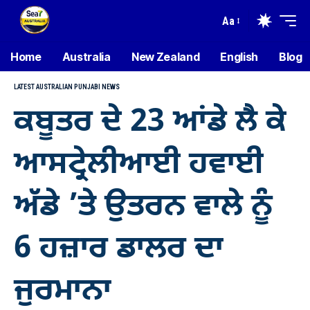
Aa
Home
Australia
New Zealand
English
Blog
LATEST AUSTRALIAN PUNJABI NEWS
ਕਬੂਤਰ ਦੇ 23 ਆਂਡੇ ਲੈ ਕੇ
ਆਸਟ੍ਰੇਲੀਆਈ ਹਵਾਈ
ਅੱਡੇ ’ਤੇ ਉਤਰਨ ਵਾਲੇ ਨੂੰ
6 ਹਜ਼ਾਰ ਡਾਲਰ ਦਾ
ਜੁਰਮਾਨਾ