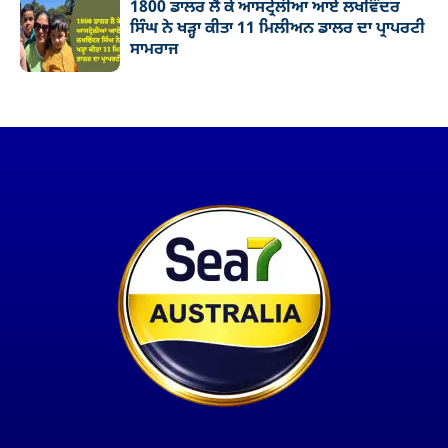
1800 ਡਾਲਰ ਲੈ ਕੇ ਆਸਟ੍ਰੇਲੀਆ ਆਏ ਲਖਵਿੰਦਰ
ਸਿੰਘ ਨੇ ਖੜ੍ਹਾ ਕੀਤਾ 11 ਮਿਲੀਅਨ ਡਾਲਰ ਦਾ ਪ੍ਰਾਪਰਟੀ
ਸਾਮਰਾਜ