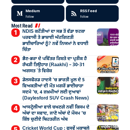
Medium
RSS Feed
Follow
Follow
Most Read
NDIS ਕਟੌਤੀਆਂ ਦਾ ਸਭ ਤੋਂ ਵੱਡਾ ਝਟਕਾ
ਪਰਵਾਸੀ ਤੇ ਭਾਸ਼ਾਈ ਘੱਟਗਿਣਤੀ
ਭਾਈਚਾਰਿਆਂ ਨੂੰ? ਨਵੇਂ ਨਿਯਮਾਂ ਨੇ ਵਧਾਈ
ਚਿੰਤਾ
ਭੈਣ-ਭਰਾ ਦੇ ਪਵਿੱਤਰ ਰਿਸ਼ਤੇ ਦਾ ਪ੍ਰਤੀਕ ਹੈ
ਰੱਖੜੀ ਤਿਉਹਾਰ (Raakhi) – 30-31
ਅਗਸਤ `ਤੇ ਵਿਸ਼ੇਸ਼
ਡੇਲਸਫੋਰਡ ਹਾਦਸੇ ’ਚ ਭਾਰਤੀ ਮੂਲ ਦੇ 5
ਵਿਅਕਤੀਆਂ ਦੀ ਮੌਤ ਮਗਰੋਂ ਭਾਈਚਾਰਾ
ਸਦਮੇ ’ਚ, 4 ਜ਼ਖ਼ਮੀਆਂ ਲਈ ਦੁਆਵਾਂ
(Daylesford SUV Crash News)
ਆਸਟ੍ਰੇਲੀਆ ਵਾਲੇ ਚਖਣਗੇ ਨਵੀਂ ਕਿਸਮ ਦੇ
ਅੰਬਾਂ ਦਾ ਸਵਾਦ, ਜਾਣੋ ਅੰਬਾਂ ਦੇ ਮੌਸਮ ’ਚ
ਕਿੰਝ ਚੁਣੀਏ ਬਿਹਤਰੀਨ ਅੰਬ
Cricket World Cup : ਫਸਵੇਂ ਮੁਕਾਬਲੇ