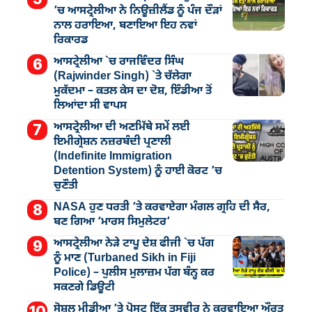
’ਚ ਆਸਟ੍ਰੇਲੀਆ ਨੇ ਨਿਊਜ਼ੀਲੈਂਡ ਨੂੰ ਪੰਜ ਦੌੜਾਂ
ਨਾਲ ਹਰਾਇਆ, ਬਣਾਇਆ ਇਹ ਨਵਾਂ
ਰਿਕਾਰਡ
ਆਸਟ੍ਰੇਲੀਆ `ਚ ਰਾਜਵਿੰਦਰ ਸਿੰਘ
(Rajwinder Singh) `ਤੇ ਚੱਲੇਗਾ
ਮੁੁਕੱਦਮਾ – ਕਤਲ ਕੇਸ ਦਾ ਦੋਸ਼, ਇੰਡੀਆ ਤੋਂ
ਲਿਆਂਦਾ ਸੀ ਵਾਪਸ
ਆਸਟ੍ਰੇਲੀਆ ਦੀ ਅਣਮਿੱਥੇ ਸਮੇਂ ਲਈ
ਇਮੀਗ੍ਰੇਸ਼ਨ ਨਜ਼ਰਬੰਦੀ ਪ੍ਰਣਾਲੀ
(Indefinite Immigration
Detention System) ਨੂੰ ਹਾਈ ਕੋਰਟ ’ਚ
ਚੁਣੌਤੀ
NASA ਹੁਣ ਧਰਤੀ ’ਤੇ ਕਰਵਾਏਗਾ ਮੰਗਲ ਗ੍ਰਹਿ ਦੀ ਸੈਰ,
ਬਣ ਗਿਆ ‘ਮਾਰਸ ਸਿਮੁਲੇਟਰ’
ਆਸਟ੍ਰੇਲੀਆ ਨੇੜੇ ਟਾਪੂ ਦੇਸ਼ ਫੀਜੀ `ਚ ਪੱਗ
ਨੂੰ ਮਾਣ (Turbaned Sikh in Fiji
Police) – ਪੁਲੀਸ ਮੁਲਾਜ਼ਮ ਪੱਗ ਬੰਨ੍ਹ ਕਰ
ਸਕਣਗੇ ਡਿਊਟੀ
ਸੋਸ਼ਲ ਮੀਡੀਆ ’ਤੇ ਪੋਸਟ ਇੱਕ ਤਸਵੀਰ ਨੇ ਕਰਵਾਇਆ ਔਰਤ