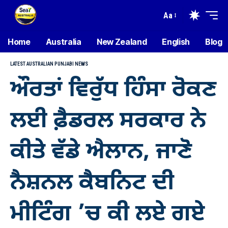
Aa
Home
Australia
New Zealand
English
Blog
LATEST AUSTRALIAN PUNJABI NEWS
ਔਰਤਾਂ ਵਿਰੁੱਧ ਹਿੰਸਾ ਰੋਕਣ
ਲਈ ਫ਼ੈਡਰਲ ਸਰਕਾਰ ਨੇ
ਕੀਤੇ ਵੱਡੇ ਐਲਾਨ, ਜਾਣੋ
ਨੈਸ਼ਨਲ ਕੈਬਨਿਟ ਦੀ
ਮੀਟਿੰਗ ’ਚ ਕੀ ਲਏ ਗਏ