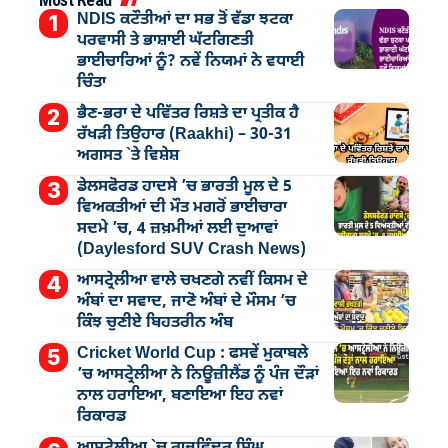
NDIS ਕਟੌਤੀਆਂ ਦਾ ਸਭ ਤੋਂ ਵੱਡਾ ਝਟਕਾ
ਪਰਵਾਸੀ ਤੇ ਭਾਸ਼ਾਈ ਘੱਟਗਿਣਤੀ
ਭਾਈਚਾਰਿਆਂ ਨੂੰ? ਨਵੇਂ ਨਿਯਮਾਂ ਨੇ ਵਧਾਈ
ਚਿੰਤਾ
ਭੈਣ-ਭਰਾ ਦੇ ਪਵਿੱਤਰ ਰਿਸ਼ਤੇ ਦਾ ਪ੍ਰਤੀਕ ਹੈ
ਰੱਖੜੀ ਤਿਉਹਾਰ (Raakhi) – 30-31
ਅਗਸਤ `ਤੇ ਵਿਸ਼ੇਸ਼
ਡੇਲਸਫੋਰਡ ਹਾਦਸੇ ’ਚ ਭਾਰਤੀ ਮੂਲ ਦੇ 5
ਵਿਅਕਤੀਆਂ ਦੀ ਮੌਤ ਮਗਰੋਂ ਭਾਈਚਾਰਾ
ਸਦਮੇ ’ਚ, 4 ਜ਼ਖ਼ਮੀਆਂ ਲਈ ਦੁਆਵਾਂ
(Daylesford SUV Crash News)
ਆਸਟ੍ਰੇਲੀਆ ਵਾਲੇ ਚਖਣਗੇ ਨਵੀਂ ਕਿਸਮ ਦੇ
ਅੰਬਾਂ ਦਾ ਸਵਾਦ, ਜਾਣੋ ਅੰਬਾਂ ਦੇ ਮੌਸਮ ’ਚ
ਕਿੰਝ ਚੁਣੀਏ ਬਿਹਤਰੀਨ ਅੰਬ
Cricket World Cup : ਫਸਵੇਂ ਮੁਕਾਬਲੇ
’ਚ ਆਸਟ੍ਰੇਲੀਆ ਨੇ ਨਿਊਜ਼ੀਲੈਂਡ ਨੂੰ ਪੰਜ ਦੌੜਾਂ
ਨਾਲ ਹਰਾਇਆ, ਬਣਾਇਆ ਇਹ ਨਵਾਂ
ਰਿਕਾਰਡ