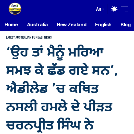
Aa
Home
Australia
New Zealand
English
Blog
LATEST AUSTRALIAN PUNJABI NEWS
‘ਉਹ ਤਾਂ ਮੈਨੂੰ ਮਰਿਆ
ਸਮਝ ਕੇ ਛੱਡ ਗਏ ਸਨ’,
ਐਡੀਲੇਡ ’ਚ ਕਥਿਤ
ਨਸਲੀ ਹਮਲੇ ਦੇ ਪੀੜਤ
ਚਰਨਪ੍ਰੀਤ ਸਿੰਘ ਨੇ