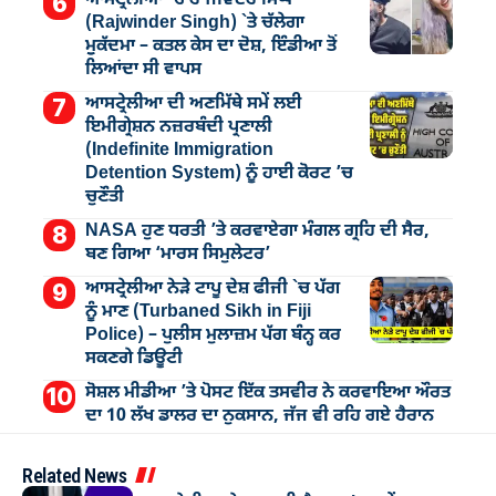
ਆਸਟ੍ਰੇਲੀਆ `ਚ ਰਾਜਵਿੰਦਰ ਸਿੰਘ
(Rajwinder Singh) `ਤੇ ਚੱਲੇਗਾ
ਮੁੁਕੱਦਮਾ – ਕਤਲ ਕੇਸ ਦਾ ਦੋਸ਼, ਇੰਡੀਆ ਤੋਂ
ਲਿਆਂਦਾ ਸੀ ਵਾਪਸ
ਆਸਟ੍ਰੇਲੀਆ ਦੀ ਅਣਮਿੱਥੇ ਸਮੇਂ ਲਈ
ਇਮੀਗ੍ਰੇਸ਼ਨ ਨਜ਼ਰਬੰਦੀ ਪ੍ਰਣਾਲੀ
(Indefinite Immigration
Detention System) ਨੂੰ ਹਾਈ ਕੋਰਟ ’ਚ
ਚੁਣੌਤੀ
NASA ਹੁਣ ਧਰਤੀ ’ਤੇ ਕਰਵਾਏਗਾ ਮੰਗਲ ਗ੍ਰਹਿ ਦੀ ਸੈਰ,
ਬਣ ਗਿਆ ‘ਮਾਰਸ ਸਿਮੁਲੇਟਰ’
ਆਸਟ੍ਰੇਲੀਆ ਨੇੜੇ ਟਾਪੂ ਦੇਸ਼ ਫੀਜੀ `ਚ ਪੱਗ
ਨੂੰ ਮਾਣ (Turbaned Sikh in Fiji
Police) – ਪੁਲੀਸ ਮੁਲਾਜ਼ਮ ਪੱਗ ਬੰਨ੍ਹ ਕਰ
ਸਕਣਗੇ ਡਿਊਟੀ
ਸੋਸ਼ਲ ਮੀਡੀਆ ’ਤੇ ਪੋਸਟ ਇੱਕ ਤਸਵੀਰ ਨੇ ਕਰਵਾਇਆ ਔਰਤ
ਦਾ 10 ਲੱਖ ਡਾਲਰ ਦਾ ਨੁਕਸਾਨ, ਜੱਜ ਵੀ ਰਹਿ ਗਏ ਹੈਰਾਨ
Related News