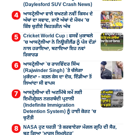
(Daylesford SUV Crash News)
ਆਸਟ੍ਰੇਲੀਆ ਵਾਲੇ ਚਖਣਗੇ ਨਵੀਂ ਕਿਸਮ ਦੇ
ਅੰਬਾਂ ਦਾ ਸਵਾਦ, ਜਾਣੋ ਅੰਬਾਂ ਦੇ ਮੌਸਮ ’ਚ
ਕਿੰਝ ਚੁਣੀਏ ਬਿਹਤਰੀਨ ਅੰਬ
Cricket World Cup : ਫਸਵੇਂ ਮੁਕਾਬਲੇ
’ਚ ਆਸਟ੍ਰੇਲੀਆ ਨੇ ਨਿਊਜ਼ੀਲੈਂਡ ਨੂੰ ਪੰਜ ਦੌੜਾਂ
ਨਾਲ ਹਰਾਇਆ, ਬਣਾਇਆ ਇਹ ਨਵਾਂ
ਰਿਕਾਰਡ
ਆਸਟ੍ਰੇਲੀਆ `ਚ ਰਾਜਵਿੰਦਰ ਸਿੰਘ
(Rajwinder Singh) `ਤੇ ਚੱਲੇਗਾ
ਮੁੁਕੱਦਮਾ – ਕਤਲ ਕੇਸ ਦਾ ਦੋਸ਼, ਇੰਡੀਆ ਤੋਂ
ਲਿਆਂਦਾ ਸੀ ਵਾਪਸ
ਆਸਟ੍ਰੇਲੀਆ ਦੀ ਅਣਮਿੱਥੇ ਸਮੇਂ ਲਈ
ਇਮੀਗ੍ਰੇਸ਼ਨ ਨਜ਼ਰਬੰਦੀ ਪ੍ਰਣਾਲੀ
(Indefinite Immigration
Detention System) ਨੂੰ ਹਾਈ ਕੋਰਟ ’ਚ
ਚੁਣੌਤੀ
NASA ਹੁਣ ਧਰਤੀ ’ਤੇ ਕਰਵਾਏਗਾ ਮੰਗਲ ਗ੍ਰਹਿ ਦੀ ਸੈਰ,
ਬਣ ਗਿਆ ‘ਮਾਰਸ ਸਿਮੁਲੇਟਰ’