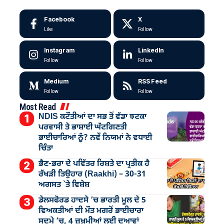
Facebook
X
Like
Follow
Instagram
LinkedIn
Follow
Follow
Medium
RSS Feed
Follow
Follow
Most Read
NDIS ਕਟੌਤੀਆਂ ਦਾ ਸਭ ਤੋਂ ਵੱਡਾ ਝਟਕਾ
ਪਰਵਾਸੀ ਤੇ ਭਾਸ਼ਾਈ ਘੱਟਗਿਣਤੀ
ਭਾਈਚਾਰਿਆਂ ਨੂੰ? ਨਵੇਂ ਨਿਯਮਾਂ ਨੇ ਵਧਾਈ
ਚਿੰਤਾ
ਭੈਣ-ਭਰਾ ਦੇ ਪਵਿੱਤਰ ਰਿਸ਼ਤੇ ਦਾ ਪ੍ਰਤੀਕ ਹੈ
ਰੱਖੜੀ ਤਿਉਹਾਰ (Raakhi) – 30-31
ਅਗਸਤ `ਤੇ ਵਿਸ਼ੇਸ਼
ਡੇਲਸਫੋਰਡ ਹਾਦਸੇ ’ਚ ਭਾਰਤੀ ਮੂਲ ਦੇ 5
ਵਿਅਕਤੀਆਂ ਦੀ ਮੌਤ ਮਗਰੋਂ ਭਾਈਚਾਰਾ
ਸਦਮੇ ’ਚ, 4 ਜ਼ਖ਼ਮੀਆਂ ਲਈ ਦੁਆਵਾਂ