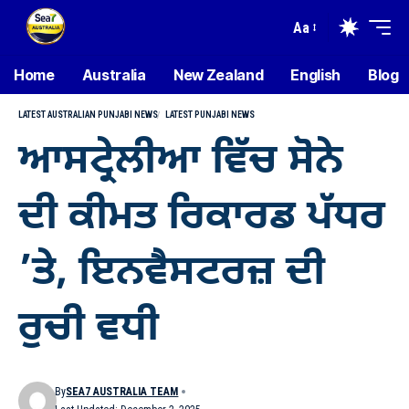
Aa
Home
Australia
New Zealand
English
Blog
LATEST AUSTRALIAN PUNJABI NEWS
LATEST PUNJABI NEWS
ਆਸਟ੍ਰੇਲੀਆ ਵਿੱਚ ਸੋਨੇ
ਦੀ ਕੀਮਤ ਰਿਕਾਰਡ ਪੱਧਰ
’ਤੇ, ਇਨਵੈਸਟਰਜ਼ ਦੀ
ਰੁਚੀ ਵਧੀ
By
SEA7 AUSTRALIA TEAM