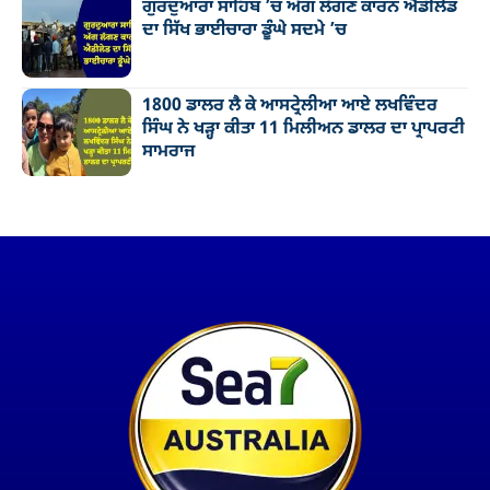
ਗੁਰਦੁਆਰਾ ਸਾਹਿਬ ’ਚ ਅੱਗ ਲੱਗਣ ਕਾਰਨ ਐਡੀਲੇਡ
ਦਾ ਸਿੱਖ ਭਾਈਚਾਰਾ ਡੂੰਘੇ ਸਦਮੇ ’ਚ
1800 ਡਾਲਰ ਲੈ ਕੇ ਆਸਟ੍ਰੇਲੀਆ ਆਏ ਲਖਵਿੰਦਰ
ਸਿੰਘ ਨੇ ਖੜ੍ਹਾ ਕੀਤਾ 11 ਮਿਲੀਅਨ ਡਾਲਰ ਦਾ ਪ੍ਰਾਪਰਟੀ
ਸਾਮਰਾਜ