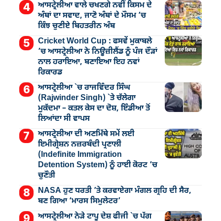
ਆਸਟ੍ਰੇਲੀਆ ਵਾਲੇ ਚਖਣਗੇ ਨਵੀਂ ਕਿਸਮ ਦੇ
ਅੰਬਾਂ ਦਾ ਸਵਾਦ, ਜਾਣੋ ਅੰਬਾਂ ਦੇ ਮੌਸਮ ’ਚ
ਕਿੰਝ ਚੁਣੀਏ ਬਿਹਤਰੀਨ ਅੰਬ
Cricket World Cup : ਫਸਵੇਂ ਮੁਕਾਬਲੇ
’ਚ ਆਸਟ੍ਰੇਲੀਆ ਨੇ ਨਿਊਜ਼ੀਲੈਂਡ ਨੂੰ ਪੰਜ ਦੌੜਾਂ
ਨਾਲ ਹਰਾਇਆ, ਬਣਾਇਆ ਇਹ ਨਵਾਂ
ਰਿਕਾਰਡ
ਆਸਟ੍ਰੇਲੀਆ `ਚ ਰਾਜਵਿੰਦਰ ਸਿੰਘ
(Rajwinder Singh) `ਤੇ ਚੱਲੇਗਾ
ਮੁੁਕੱਦਮਾ – ਕਤਲ ਕੇਸ ਦਾ ਦੋਸ਼, ਇੰਡੀਆ ਤੋਂ
ਲਿਆਂਦਾ ਸੀ ਵਾਪਸ
ਆਸਟ੍ਰੇਲੀਆ ਦੀ ਅਣਮਿੱਥੇ ਸਮੇਂ ਲਈ
ਇਮੀਗ੍ਰੇਸ਼ਨ ਨਜ਼ਰਬੰਦੀ ਪ੍ਰਣਾਲੀ
(Indefinite Immigration
Detention System) ਨੂੰ ਹਾਈ ਕੋਰਟ ’ਚ
ਚੁਣੌਤੀ
NASA ਹੁਣ ਧਰਤੀ ’ਤੇ ਕਰਵਾਏਗਾ ਮੰਗਲ ਗ੍ਰਹਿ ਦੀ ਸੈਰ,
ਬਣ ਗਿਆ ‘ਮਾਰਸ ਸਿਮੁਲੇਟਰ’
ਆਸਟ੍ਰੇਲੀਆ ਨੇੜੇ ਟਾਪੂ ਦੇਸ਼ ਫੀਜੀ `ਚ ਪੱਗ