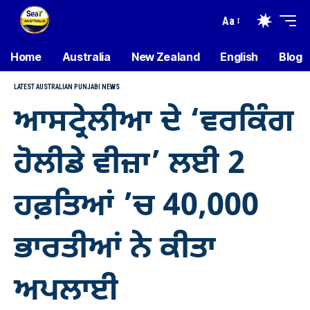
Aa
Home
Australia
New Zealand
English
Blog
LATEST AUSTRALIAN PUNJABI NEWS
ਆਸਟ੍ਰੇਲੀਆ ਦੇ ‘ਵਰਕਿੰਗ
ਹੋਲੀਡੇ ਵੀਜ਼ਾ’ ਲਈ 2
ਹਫ਼ਤਿਆਂ ’ਚ 40,000
ਭਾਰਤੀਆਂ ਨੇ ਕੀਤਾ
ਅਪਲਾਈ