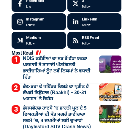
Facebook
X
Like
Follow
Instagram
LinkedIn
Follow
Follow
Medium
RSS Feed
Follow
Follow
Most Read
NDIS ਕਟੌਤੀਆਂ ਦਾ ਸਭ ਤੋਂ ਵੱਡਾ ਝਟਕਾ
ਪਰਵਾਸੀ ਤੇ ਭਾਸ਼ਾਈ ਘੱਟਗਿਣਤੀ
ਭਾਈਚਾਰਿਆਂ ਨੂੰ? ਨਵੇਂ ਨਿਯਮਾਂ ਨੇ ਵਧਾਈ
ਚਿੰਤਾ
ਭੈਣ-ਭਰਾ ਦੇ ਪਵਿੱਤਰ ਰਿਸ਼ਤੇ ਦਾ ਪ੍ਰਤੀਕ ਹੈ
ਰੱਖੜੀ ਤਿਉਹਾਰ (Raakhi) – 30-31
ਅਗਸਤ `ਤੇ ਵਿਸ਼ੇਸ਼
ਡੇਲਸਫੋਰਡ ਹਾਦਸੇ ’ਚ ਭਾਰਤੀ ਮੂਲ ਦੇ 5
ਵਿਅਕਤੀਆਂ ਦੀ ਮੌਤ ਮਗਰੋਂ ਭਾਈਚਾਰਾ
ਸਦਮੇ ’ਚ, 4 ਜ਼ਖ਼ਮੀਆਂ ਲਈ ਦੁਆਵਾਂ
(Daylesford SUV Crash News)