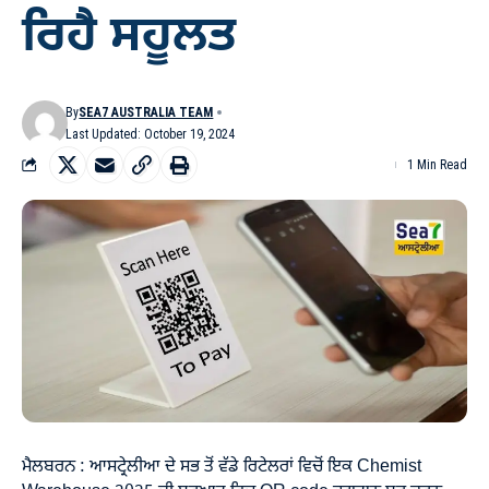
ਰਿਹੈ ਸਹੂਲਤ
By
SEA7 AUSTRALIA TEAM
Last Updated: October 19, 2024
1 Min Read
ਮੈਲਬਰਨ : ਆਸਟ੍ਰੇਲੀਆ ਦੇ ਸਭ ਤੋਂ ਵੱਡੇ ਰਿਟੇਲਰਾਂ ਵਿਚੋਂ ਇਕ Chemist