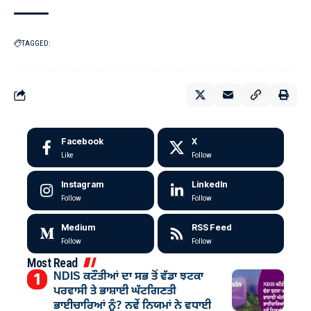
TAGGED:
Facebook
X
Like
Follow
Instagram
LinkedIn
Follow
Follow
Medium
RSS Feed
Follow
Follow
Most Read
NDIS ਕਟੌਤੀਆਂ ਦਾ ਸਭ ਤੋਂ ਵੱਡਾ ਝਟਕਾ
ਪਰਵਾਸੀ ਤੇ ਭਾਸ਼ਾਈ ਘੱਟਗਿਣਤੀ
ਭਾਈਚਾਰਿਆਂ ਨੂੰ? ਨਵੇਂ ਨਿਯਮਾਂ ਨੇ ਵਧਾਈ