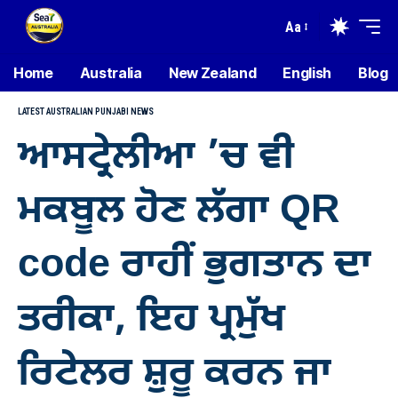
Aa
Home
Australia
New Zealand
English
Blog
LATEST AUSTRALIAN PUNJABI NEWS
ਆਸਟ੍ਰੇਲੀਆ ’ਚ ਵੀ
ਮਕਬੂਲ ਹੋਣ ਲੱਗਾ QR
code ਰਾਹੀਂ ਭੁਗਤਾਨ ਦਾ
ਤਰੀਕਾ, ਇਹ ਪ੍ਰਮੁੱਖ
ਰਿਟੇਲਰ ਸ਼ੁਰੂ ਕਰਨ ਜਾ