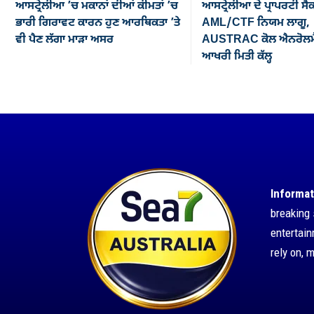
ਆਸਟ੍ਰੇਲੀਆ ’ਚ ਮਕਾਨਾਂ ਦੀਆਂ ਕੀਮਤਾਂ ’ਚ
ਆਸਟ੍ਰੇਲੀਆ ਦੇ ਪ੍ਰਾਪਰਟੀ ਸੈ
ਭਾਰੀ ਗਿਰਾਵਟ ਕਾਰਨ ਹੁਣ ਆਰਥਿਕਤਾ ’ਤੇ
AML/CTF ਨਿਯਮ ਲਾਗੂ,
ਵੀ ਪੈਣ ਲੱਗਾ ਮਾੜਾ ਅਸਰ
AUSTRAC ਕੋਲ ਐਨਰੋਲਮੈ
ਆਖਰੀ ਮਿਤੀ ਕੱਲ੍ਹ
Informat
breaking 
entertai
rely on, 