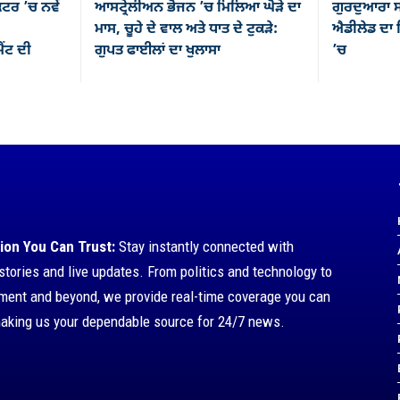
ਕਟਰ ’ਚ ਨਵੇਂ
ਆਸਟ੍ਰੇਲੀਅਨ ਭੋਜਨ ’ਚ ਮਿਲਿਆ ਘੋੜੇ ਦਾ
ਗੁਰਦੁਆਰਾ ਸ
ਮਾਸ, ਚੂਹੇ ਦੇ ਵਾਲ ਅਤੇ ਧਾਤ ਦੇ ਟੁਕੜੇ:
ਐਡੀਲੇਡ ਦਾ ਸ
ਂਟ ਦੀ
ਗੁਪਤ ਫਾਈਲਾਂ ਦਾ ਖੁਲਾਸਾ
’ਚ
ion You Can Trust:
Stay instantly connected with
stories and live updates. From politics and technology to
nment and beyond, we provide real-time coverage you can
making us your dependable source for 24/7 news.