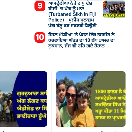
ਆਸਟ੍ਰੇਲੀਆ ਨੇੜੇ ਟਾਪੂ ਦੇਸ਼
ਫੀਜੀ `ਚ ਪੱਗ ਨੂੰ ਮਾਣ
(Turbaned Sikh in Fiji
Police) – ਪੁਲੀਸ ਮੁਲਾਜ਼ਮ
ਪੱਗ ਬੰਨ੍ਹ ਕਰ ਸਕਣਗੇ ਡਿਊਟੀ
ਸੋਸ਼ਲ ਮੀਡੀਆ ’ਤੇ ਪੋਸਟ ਇੱਕ ਤਸਵੀਰ ਨੇ
ਕਰਵਾਇਆ ਔਰਤ ਦਾ 10 ਲੱਖ ਡਾਲਰ ਦਾ
ਨੁਕਸਾਨ, ਜੱਜ ਵੀ ਰਹਿ ਗਏ ਹੈਰਾਨ