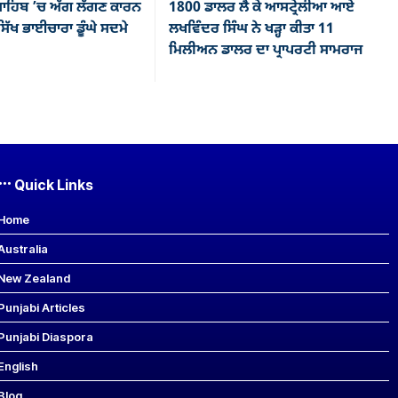
ਾਹਿਬ ’ਚ ਅੱਗ ਲੱਗਣ ਕਾਰਨ
1800 ਡਾਲਰ ਲੈ ਕੇ ਆਸਟ੍ਰੇਲੀਆ ਆਏ
ਿੱਖ ਭਾਈਚਾਰਾ ਡੂੰਘੇ ਸਦਮੇ
ਲਖਵਿੰਦਰ ਸਿੰਘ ਨੇ ਖੜ੍ਹਾ ਕੀਤਾ 11
ਮਿਲੀਅਨ ਡਾਲਰ ਦਾ ਪ੍ਰਾਪਰਟੀ ਸਾਮਰਾਜ
Quick Links
Home
Australia
New Zealand
Punjabi Articles
Punjabi Diaspora
English
Blog