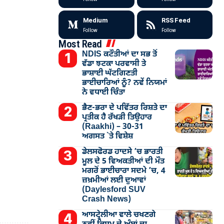
Medium
RSS Feed
Follow
Follow
Most Read
NDIS ਕਟੌਤੀਆਂ ਦਾ ਸਭ ਤੋਂ
ਵੱਡਾ ਝਟਕਾ ਪਰਵਾਸੀ ਤੇ
ਭਾਸ਼ਾਈ ਘੱਟਗਿਣਤੀ
ਭਾਈਚਾਰਿਆਂ ਨੂੰ? ਨਵੇਂ ਨਿਯਮਾਂ
ਨੇ ਵਧਾਈ ਚਿੰਤਾ
ਭੈਣ-ਭਰਾ ਦੇ ਪਵਿੱਤਰ ਰਿਸ਼ਤੇ ਦਾ
ਪ੍ਰਤੀਕ ਹੈ ਰੱਖੜੀ ਤਿਉਹਾਰ
(Raakhi) – 30-31
ਅਗਸਤ `ਤੇ ਵਿਸ਼ੇਸ਼
ਡੇਲਸਫੋਰਡ ਹਾਦਸੇ ’ਚ ਭਾਰਤੀ
ਮੂਲ ਦੇ 5 ਵਿਅਕਤੀਆਂ ਦੀ ਮੌਤ
ਮਗਰੋਂ ਭਾਈਚਾਰਾ ਸਦਮੇ ’ਚ, 4
ਜ਼ਖ਼ਮੀਆਂ ਲਈ ਦੁਆਵਾਂ
(Daylesford SUV
Crash News)
ਆਸਟ੍ਰੇਲੀਆ ਵਾਲੇ ਚਖਣਗੇ