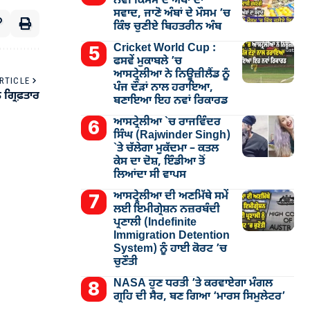
ਨਵੀਂ ਕਿਸਮ ਦੇ ਅੰਬਾਂ ਦਾ
ਸਵਾਦ, ਜਾਣੋ ਅੰਬਾਂ ਦੇ ਮੌਸਮ ’ਚ
ਕਿੰਝ ਚੁਣੀਏ ਬਿਹਤਰੀਨ ਅੰਬ
Cricket World Cup :
ਫਸਵੇਂ ਮੁਕਾਬਲੇ ’ਚ
ਆਸਟ੍ਰੇਲੀਆ ਨੇ ਨਿਊਜ਼ੀਲੈਂਡ ਨੂੰ
RTICLE
ਪੰਜ ਦੌੜਾਂ ਨਾਲ ਹਰਾਇਆ,
ਗ੍ਰਿਫ਼ਤਾਰ
ਬਣਾਇਆ ਇਹ ਨਵਾਂ ਰਿਕਾਰਡ
ਆਸਟ੍ਰੇਲੀਆ `ਚ ਰਾਜਵਿੰਦਰ
ਸਿੰਘ (Rajwinder Singh)
`ਤੇ ਚੱਲੇਗਾ ਮੁੁਕੱਦਮਾ – ਕਤਲ
ਕੇਸ ਦਾ ਦੋਸ਼, ਇੰਡੀਆ ਤੋਂ
ਲਿਆਂਦਾ ਸੀ ਵਾਪਸ
ਆਸਟ੍ਰੇਲੀਆ ਦੀ ਅਣਮਿੱਥੇ ਸਮੇਂ
ਲਈ ਇਮੀਗ੍ਰੇਸ਼ਨ ਨਜ਼ਰਬੰਦੀ
ਪ੍ਰਣਾਲੀ (Indefinite
Immigration Detention
System) ਨੂੰ ਹਾਈ ਕੋਰਟ ’ਚ
ਚੁਣੌਤੀ
NASA ਹੁਣ ਧਰਤੀ ’ਤੇ ਕਰਵਾਏਗਾ ਮੰਗਲ
ਗ੍ਰਹਿ ਦੀ ਸੈਰ, ਬਣ ਗਿਆ ‘ਮਾਰਸ ਸਿਮੁਲੇਟਰ’