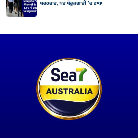
ਬਰਕਰਾਰ, ਪਰ ਬੇਰੁਜ਼ਗਾਰੀ ’ਚ ਵਾਧਾ