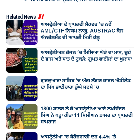
Related News
ਆਸਟ੍ਰੇਲੀਆ ਦੇ ਪ੍ਰਾਪਰਟੀ ਸੈਕਟਰ ’ਚ ਨਵੇਂ
AML/CTF ਨਿਯਮ ਲਾਗੂ, AUSTRAC ਕੋਲ
ਐਨਰੋਲਮੈਂਟ ਦੀ ਆਖਰੀ ਮਿਤੀ ਕੱਲ੍ਹ
ਆਸਟ੍ਰੇਲੀਅਨ ਭੋਜਨ ’ਚ ਮਿਲਿਆ ਘੋੜੇ ਦਾ ਮਾਸ, ਚੂਹੇ
ਦੇ ਵਾਲ ਅਤੇ ਧਾਤ ਦੇ ਟੁਕੜੇ: ਗੁਪਤ ਫਾਈਲਾਂ ਦਾ ਖੁਲਾਸਾ
ਗੁਰਦੁਆਰਾ ਸਾਹਿਬ ’ਚ ਅੱਗ ਲੱਗਣ ਕਾਰਨ ਐਡੀਲੇਡ
ਦਾ ਸਿੱਖ ਭਾਈਚਾਰਾ ਡੂੰਘੇ ਸਦਮੇ ’ਚ
1800 ਡਾਲਰ ਲੈ ਕੇ ਆਸਟ੍ਰੇਲੀਆ ਆਏ ਲਖਵਿੰਦਰ
ਸਿੰਘ ਨੇ ਖੜ੍ਹਾ ਕੀਤਾ 11 ਮਿਲੀਅਨ ਡਾਲਰ ਦਾ ਪ੍ਰਾਪਰਟੀ
ਸਾਮਰਾਜ
ਆਸਟ੍ਰੇਲੀਆ ’ਚ ਬੇਰੋਜ਼ਗਾਰੀ ਦਰ 4.4% ’ਤੇ