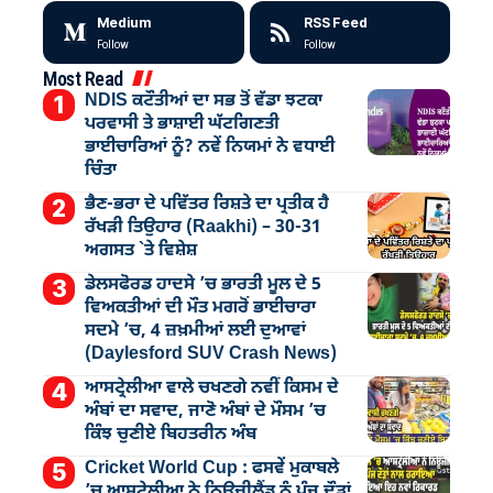
Medium
RSS Feed
Follow
Follow
Most Read
NDIS ਕਟੌਤੀਆਂ ਦਾ ਸਭ ਤੋਂ ਵੱਡਾ ਝਟਕਾ
ਪਰਵਾਸੀ ਤੇ ਭਾਸ਼ਾਈ ਘੱਟਗਿਣਤੀ
ਭਾਈਚਾਰਿਆਂ ਨੂੰ? ਨਵੇਂ ਨਿਯਮਾਂ ਨੇ ਵਧਾਈ
ਚਿੰਤਾ
ਭੈਣ-ਭਰਾ ਦੇ ਪਵਿੱਤਰ ਰਿਸ਼ਤੇ ਦਾ ਪ੍ਰਤੀਕ ਹੈ
ਰੱਖੜੀ ਤਿਉਹਾਰ (Raakhi) – 30-31
ਅਗਸਤ `ਤੇ ਵਿਸ਼ੇਸ਼
ਡੇਲਸਫੋਰਡ ਹਾਦਸੇ ’ਚ ਭਾਰਤੀ ਮੂਲ ਦੇ 5
ਵਿਅਕਤੀਆਂ ਦੀ ਮੌਤ ਮਗਰੋਂ ਭਾਈਚਾਰਾ
ਸਦਮੇ ’ਚ, 4 ਜ਼ਖ਼ਮੀਆਂ ਲਈ ਦੁਆਵਾਂ
(Daylesford SUV Crash News)
ਆਸਟ੍ਰੇਲੀਆ ਵਾਲੇ ਚਖਣਗੇ ਨਵੀਂ ਕਿਸਮ ਦੇ
ਅੰਬਾਂ ਦਾ ਸਵਾਦ, ਜਾਣੋ ਅੰਬਾਂ ਦੇ ਮੌਸਮ ’ਚ
ਕਿੰਝ ਚੁਣੀਏ ਬਿਹਤਰੀਨ ਅੰਬ
Cricket World Cup : ਫਸਵੇਂ ਮੁਕਾਬਲੇ
’ਚ ਆਸਟ੍ਰੇਲੀਆ ਨੇ ਨਿਊਜ਼ੀਲੈਂਡ ਨੂੰ ਪੰਜ ਦੌੜਾਂ