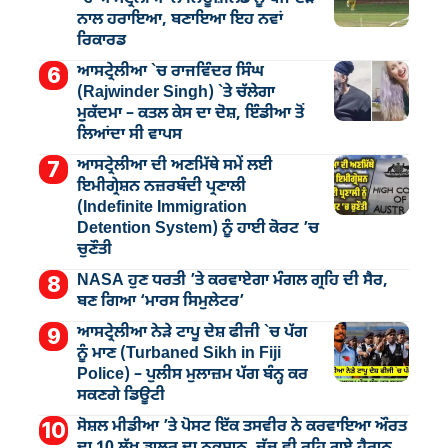
ਨਾਲ ਹਰਾਇਆ, ਬਣਾਇਆ ਇਹ ਨਵਾਂ
ਰਿਕਾਰਡ
ਆਸਟ੍ਰੇਲੀਆ `ਚ ਰਾਜਵਿੰਦਰ ਸਿੰਘ
(Rajwinder Singh) `ਤੇ ਚੱਲੇਗਾ
ਮੁੁਕੱਦਮਾ – ਕਤਲ ਕੇਸ ਦਾ ਦੋਸ਼, ਇੰਡੀਆ ਤੋਂ
ਲਿਆਂਦਾ ਸੀ ਵਾਪਸ
ਆਸਟ੍ਰੇਲੀਆ ਦੀ ਅਣਮਿੱਥੇ ਸਮੇਂ ਲਈ
ਇਮੀਗ੍ਰੇਸ਼ਨ ਨਜ਼ਰਬੰਦੀ ਪ੍ਰਣਾਲੀ
(Indefinite Immigration
Detention System) ਨੂੰ ਹਾਈ ਕੋਰਟ ’ਚ
ਚੁਣੌਤੀ
NASA ਹੁਣ ਧਰਤੀ ’ਤੇ ਕਰਵਾਏਗਾ ਮੰਗਲ ਗ੍ਰਹਿ ਦੀ ਸੈਰ,
ਬਣ ਗਿਆ ‘ਮਾਰਸ ਸਿਮੁਲੇਟਰ’
ਆਸਟ੍ਰੇਲੀਆ ਨੇੜੇ ਟਾਪੂ ਦੇਸ਼ ਫੀਜੀ `ਚ ਪੱਗ
ਨੂੰ ਮਾਣ (Turbaned Sikh in Fiji
Police) – ਪੁਲੀਸ ਮੁਲਾਜ਼ਮ ਪੱਗ ਬੰਨ੍ਹ ਕਰ
ਸਕਣਗੇ ਡਿਊਟੀ
ਸੋਸ਼ਲ ਮੀਡੀਆ ’ਤੇ ਪੋਸਟ ਇੱਕ ਤਸਵੀਰ ਨੇ ਕਰਵਾਇਆ ਔਰਤ
ਦਾ 10 ਲੱਖ ਡਾਲਰ ਦਾ ਨੁਕਸਾਨ, ਜੱਜ ਵੀ ਰਹਿ ਗਏ ਹੈਰਾਨ