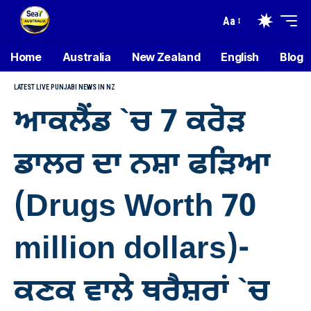
Aa
Home
Australia
New Zealand
English
Blog
LATEST LIVE PUNJABI NEWS IN NZ
ਆਕਲੈਂਡ `ਚ 7 ਕਰੋੜ
ਡਾਲਰ ਦਾ ਨਸ਼ਾ ਫੜਿਆ
(Drugs Worth 70
million dollars)-
ਕਣਕ ਵਾਲੇ ਥਰੈਸ਼ਰਾਂ `ਚ