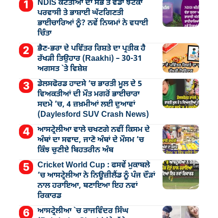
NDIS ਕਟੌਤੀਆਂ ਦਾ ਸਭ ਤੋਂ ਵੱਡਾ ਝਟਕਾ
ਪਰਵਾਸੀ ਤੇ ਭਾਸ਼ਾਈ ਘੱਟਗਿਣਤੀ
ਭਾਈਚਾਰਿਆਂ ਨੂੰ? ਨਵੇਂ ਨਿਯਮਾਂ ਨੇ ਵਧਾਈ
ਚਿੰਤਾ
ਭੈਣ-ਭਰਾ ਦੇ ਪਵਿੱਤਰ ਰਿਸ਼ਤੇ ਦਾ ਪ੍ਰਤੀਕ ਹੈ
ਰੱਖੜੀ ਤਿਉਹਾਰ (Raakhi) – 30-31
ਅਗਸਤ `ਤੇ ਵਿਸ਼ੇਸ਼
ਡੇਲਸਫੋਰਡ ਹਾਦਸੇ ’ਚ ਭਾਰਤੀ ਮੂਲ ਦੇ 5
ਵਿਅਕਤੀਆਂ ਦੀ ਮੌਤ ਮਗਰੋਂ ਭਾਈਚਾਰਾ
ਸਦਮੇ ’ਚ, 4 ਜ਼ਖ਼ਮੀਆਂ ਲਈ ਦੁਆਵਾਂ
(Daylesford SUV Crash News)
ਆਸਟ੍ਰੇਲੀਆ ਵਾਲੇ ਚਖਣਗੇ ਨਵੀਂ ਕਿਸਮ ਦੇ
ਅੰਬਾਂ ਦਾ ਸਵਾਦ, ਜਾਣੋ ਅੰਬਾਂ ਦੇ ਮੌਸਮ ’ਚ
ਕਿੰਝ ਚੁਣੀਏ ਬਿਹਤਰੀਨ ਅੰਬ
Cricket World Cup : ਫਸਵੇਂ ਮੁਕਾਬਲੇ
’ਚ ਆਸਟ੍ਰੇਲੀਆ ਨੇ ਨਿਊਜ਼ੀਲੈਂਡ ਨੂੰ ਪੰਜ ਦੌੜਾਂ
ਨਾਲ ਹਰਾਇਆ, ਬਣਾਇਆ ਇਹ ਨਵਾਂ
ਰਿਕਾਰਡ
ਆਸਟ੍ਰੇਲੀਆ `ਚ ਰਾਜਵਿੰਦਰ ਸਿੰਘ