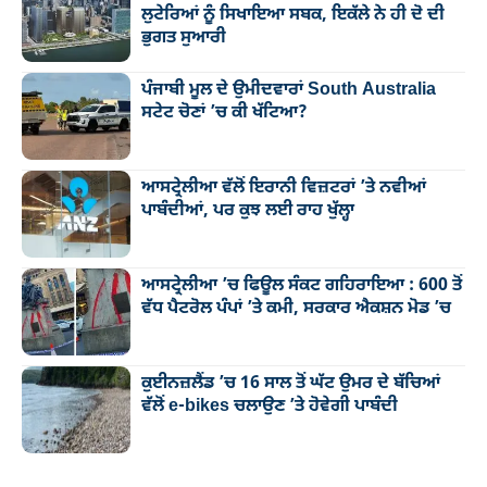
ਲੁਟੇਰਿਆਂ ਨੂੰ ਸਿਖਾਇਆ ਸਬਕ, ਇਕੱਲੇ ਨੇ ਹੀ ਦੋ ਦੀ
ਭੁਗਤ ਸੁਆਰੀ
ਪੰਜਾਬੀ ਮੂਲ ਦੇ ਉਮੀਦਵਾਰਾਂ South Australia
ਸਟੇਟ ਚੋਣਾਂ ’ਚ ਕੀ ਖੱਟਿਆ?
ਆਸਟ੍ਰੇਲੀਆ ਵੱਲੋਂ ਇਰਾਨੀ ਵਿਜ਼ਟਰਾਂ ’ਤੇ ਨਵੀਆਂ
ਪਾਬੰਦੀਆਂ, ਪਰ ਕੁਝ ਲਈ ਰਾਹ ਖੁੱਲ੍ਹਾ
ਆਸਟ੍ਰੇਲੀਆ ’ਚ ਫਿਊਲ ਸੰਕਟ ਗਹਿਰਾਇਆ : 600 ਤੋਂ
ਵੱਧ ਪੈਟਰੋਲ ਪੰਪਾਂ ’ਤੇ ਕਮੀ, ਸਰਕਾਰ ਐਕਸ਼ਨ ਮੋਡ ’ਚ
ਕੁਈਨਜ਼ਲੈਂਡ ’ਚ 16 ਸਾਲ ਤੋਂ ਘੱਟ ਉਮਰ ਦੇ ਬੱਚਿਆਂ
ਵੱਲੋਂ e-bikes ਚਲਾਉਣ ’ਤੇ ਹੋਵੇਗੀ ਪਾਬੰਦੀ