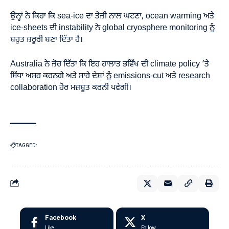
ਉਨ੍ਹਾਂ ਨੇ ਕਿਹਾ ਕਿ sea-ice ਦਾ ਤੇਜ਼ੀ ਨਾਲ ਘਟਣਾ, ocean warming ਅਤੇ
ice-sheets ਦੀ instability ਨੇ global cryosphere monitoring ਨੂੰ
ਬਹੁਤ ਜ਼ਰੂਰੀ ਬਣਾ ਦਿੱਤਾ ਹੈ।
Australia ਨੇ ਜ਼ੋਰ ਦਿੱਤਾ ਕਿ ਇਹ ਹਾਲਾਤ ਭਵਿੱਖ ਦੀ climate policy ’ਤੇ
ਸਿੱਧਾ ਅਸਰ ਕਰਨਗੇ ਅਤੇ ਸਾਰੇ ਦੇਸ਼ਾਂ ਨੂੰ emissions-cut ਅਤੇ research
collaboration ਹੋਰ ਮਜ਼ਬੂਤ ਕਰਨੀ ਪਵੇਗੀ।
TAGGED:
Facebook
X
Like
Follow