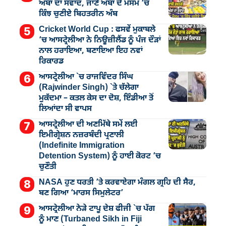
ਅੰਬਾਂ ਦਾ ਸਵਾਦ, ਜਾਣੋ ਅੰਬਾਂ ਦੇ ਮੌਸਮ ’ਚ
ਕਿੰਝ ਚੁਣੀਏ ਬਿਹਤਰੀਨ ਅੰਬ
Cricket World Cup : ਫਸਵੇਂ ਮੁਕਾਬਲੇ
’ਚ ਆਸਟ੍ਰੇਲੀਆ ਨੇ ਨਿਊਜ਼ੀਲੈਂਡ ਨੂੰ ਪੰਜ ਦੌੜਾਂ
ਨਾਲ ਹਰਾਇਆ, ਬਣਾਇਆ ਇਹ ਨਵਾਂ
ਰਿਕਾਰਡ
ਆਸਟ੍ਰੇਲੀਆ `ਚ ਰਾਜਵਿੰਦਰ ਸਿੰਘ
(Rajwinder Singh) `ਤੇ ਚੱਲੇਗਾ
ਮੁੁਕੱਦਮਾ – ਕਤਲ ਕੇਸ ਦਾ ਦੋਸ਼, ਇੰਡੀਆ ਤੋਂ
ਲਿਆਂਦਾ ਸੀ ਵਾਪਸ
ਆਸਟ੍ਰੇਲੀਆ ਦੀ ਅਣਮਿੱਥੇ ਸਮੇਂ ਲਈ
ਇਮੀਗ੍ਰੇਸ਼ਨ ਨਜ਼ਰਬੰਦੀ ਪ੍ਰਣਾਲੀ
(Indefinite Immigration
Detention System) ਨੂੰ ਹਾਈ ਕੋਰਟ ’ਚ
ਚੁਣੌਤੀ
NASA ਹੁਣ ਧਰਤੀ ’ਤੇ ਕਰਵਾਏਗਾ ਮੰਗਲ ਗ੍ਰਹਿ ਦੀ ਸੈਰ,
ਬਣ ਗਿਆ ‘ਮਾਰਸ ਸਿਮੁਲੇਟਰ’
ਆਸਟ੍ਰੇਲੀਆ ਨੇੜੇ ਟਾਪੂ ਦੇਸ਼ ਫੀਜੀ `ਚ ਪੱਗ
ਨੂੰ ਮਾਣ (Turbaned Sikh in Fiji