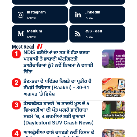
Instagram
LinkedIn
Follow
Follow
Medium
RSS Feed
Follow
Follow
Most Read
NDIS ਕਟੌਤੀਆਂ ਦਾ ਸਭ ਤੋਂ ਵੱਡਾ ਝਟਕਾ
ਪਰਵਾਸੀ ਤੇ ਭਾਸ਼ਾਈ ਘੱਟਗਿਣਤੀ
ਭਾਈਚਾਰਿਆਂ ਨੂੰ? ਨਵੇਂ ਨਿਯਮਾਂ ਨੇ ਵਧਾਈ
ਚਿੰਤਾ
ਭੈਣ-ਭਰਾ ਦੇ ਪਵਿੱਤਰ ਰਿਸ਼ਤੇ ਦਾ ਪ੍ਰਤੀਕ ਹੈ
ਰੱਖੜੀ ਤਿਉਹਾਰ (Raakhi) – 30-31
ਅਗਸਤ `ਤੇ ਵਿਸ਼ੇਸ਼
ਡੇਲਸਫੋਰਡ ਹਾਦਸੇ ’ਚ ਭਾਰਤੀ ਮੂਲ ਦੇ 5
ਵਿਅਕਤੀਆਂ ਦੀ ਮੌਤ ਮਗਰੋਂ ਭਾਈਚਾਰਾ
ਸਦਮੇ ’ਚ, 4 ਜ਼ਖ਼ਮੀਆਂ ਲਈ ਦੁਆਵਾਂ
(Daylesford SUV Crash News)
ਆਸਟ੍ਰੇਲੀਆ ਵਾਲੇ ਚਖਣਗੇ ਨਵੀਂ ਕਿਸਮ ਦੇ