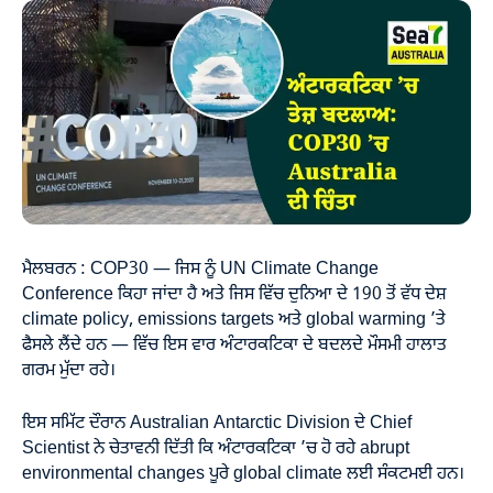
ਮੈਲਬਰਨ : COP30 — ਜਿਸ ਨੂੰ UN Climate Change
Conference ਕਿਹਾ ਜਾਂਦਾ ਹੈ ਅਤੇ ਜਿਸ ਵਿੱਚ ਦੁਨਿਆ ਦੇ 190 ਤੋਂ ਵੱਧ ਦੇਸ਼
climate policy, emissions targets ਅਤੇ global warming ’ਤੇ
ਫੈਸਲੇ ਲੈਂਦੇ ਹਨ — ਵਿੱਚ ਇਸ ਵਾਰ ਅੰਟਾਰਕਟਿਕਾ ਦੇ ਬਦਲਦੇ ਮੌਸਮੀ ਹਾਲਾਤ
ਗਰਮ ਮੁੱਦਾ ਰਹੇ।
ਇਸ ਸਮਿੱਟ ਦੌਰਾਨ Australian Antarctic Division ਦੇ Chief
Scientist ਨੇ ਚੇਤਾਵਨੀ ਦਿੱਤੀ ਕਿ ਅੰਟਾਰਕਟਿਕਾ ’ਚ ਹੋ ਰਹੇ abrupt
environmental changes ਪੂਰੇ global climate ਲਈ ਸੰਕਟਮਈ ਹਨ।