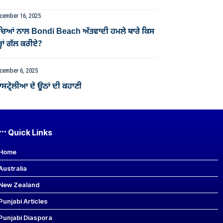
cember 16, 2025
ੱਚਿਆਂ ਨਾਲ Bondi Beach ਅੱਤਵਾਦੀ ਹਮਲੇ ਬਾਰੇ ਕਿਸ
੍ਹਾਂ ਗੱਲ ਕਰੀਏ?
cember 6, 2025
ਟ੍ਰੇਲੀਆ ਦੇ ਊਠਾਂ ਦੀ ਕਹਾਣੀ
Quick Links
Home
Australia
New Zealand
Punjabi Articles
Punjabi Diaspora