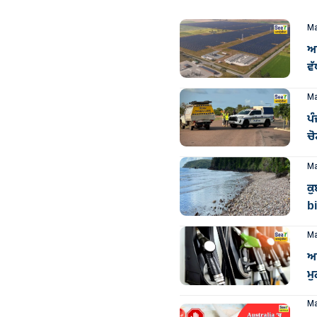
Ma
ਆਸ
ਵੱ
Ma
ਪੰ
ਚੋ
Ma
ਕੁ
bi
Ma
ਆ
ਮੁ
Ma