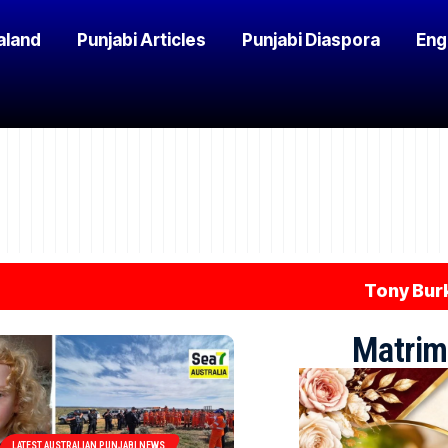
aland
Punjabi Articles
Punjabi Diaspora
Eng
Tony Burke ਨੂੰ ਆ
Matrim
LATEST AUSTRALIAN PUNJABI NEWS