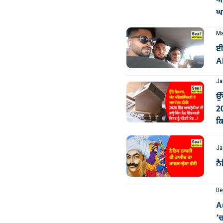
ਆਸ
ਘਟ
Ma
ਈ
Al
Ja
ਉੱ
2
ਕਿ
Ja
ਨੈ
De
A
’ਚ