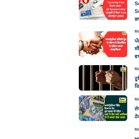
So
S
ਕ
Ma
ਪ
ਸੀ
ਵ
Ma
ਟ
ਗ
Ma
ਜੇ
ਹ
Ma