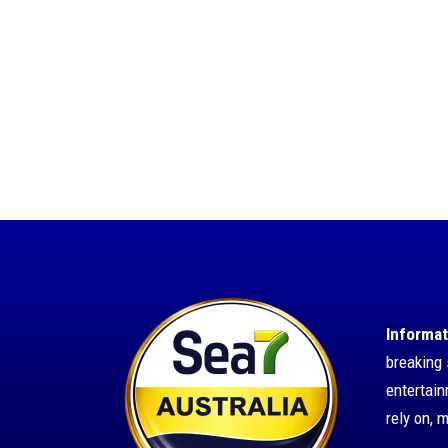
Informat
breaking 
entertai
rely on, 