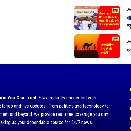
De
ਬ
ਤਰ
De
ਆਸ
ion You Can Trust:
Stay instantly connected with
stories and live updates. From politics and technology to
nment and beyond, we provide real-time coverage you can
making us your dependable source for 24/7 news.