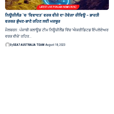
LATEST LIVE PUNJABI NEWS IN NZ
ਨਿਊਜ਼ੀਲੈਂਡ `ਚ ‘ਵਿਵਾਦਤ’ ਵਰਕ ਵੀਜ਼ੇ ਦਾ ਹੋਵੇਗਾ ਰੀਵਿਊ – ਭਾਰਤੀ
ਵਰਕਰ ਭੁੱਖਣ-ਭਾਣੇ ਰਹਿਣ ਲਈ ਮਜ਼ਬੂਰ
ਮੈਲਬਰਨ : ਪੰਜਾਬੀ ਕਲਾਊਡ ਟੀਮ ਨਿਊਜ਼ੀਲੈਂਡ ਵਿੱਚ ‘ਐਕਰੀਡਿਟਡ ਇੰਪਲੋਏਅਰ
ਵਰਕ ਵੀਜ਼ੇ’ ਤਹਿਤ…
By
SEA7 AUSTRALIA TEAM
August 18, 2023