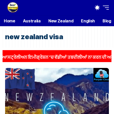
Home
Australia
New Zealand
English
Blog
new zealand visa
ਸਟ੍ਰੇਲੀਅਨ ਇਮੀਗ੍ਰੇਸ਼ਨ ’ਚ ਵੱਡੀਆਂ ਤਬਦੀਲੀਆਂ ਨਾ ਕਰਨ ਦੀ ਅਪੀਲ