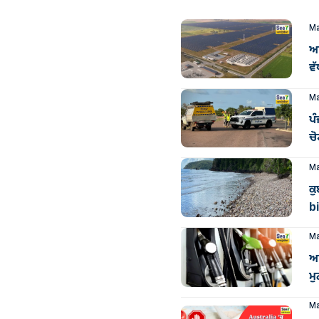
Ma
ਆਸ
ਵੱ
Ma
ਪੰ
ਚੋ
Ma
ਕੁ
bi
Ma
ਆ
ਮੁ
Ma