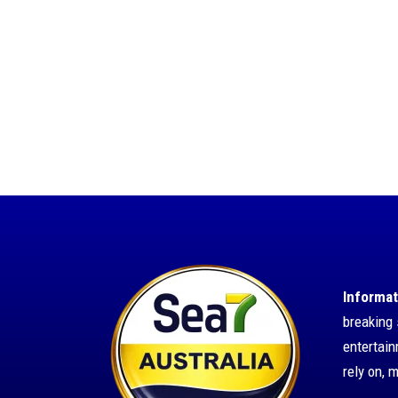
Informat
breaking 
entertai
rely on, 