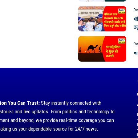
De
ਬ
ਤਰ
De
ਆਸ
ion You Can Trust:
Stay instantly connected with
stories and live updates. From politics and technology to
nment and beyond, we provide real-time coverage you can
making us your dependable source for 24/7 news.