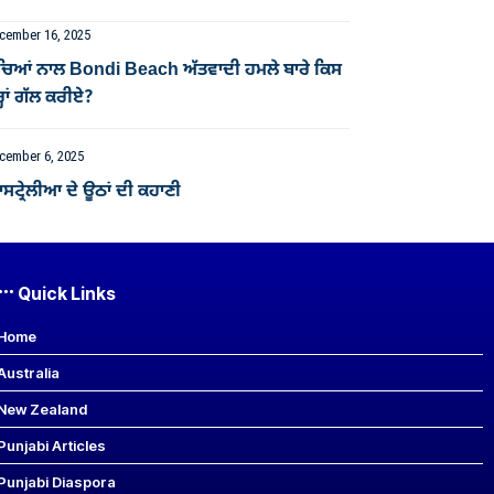
cember 16, 2025
ੱਚਿਆਂ ਨਾਲ Bondi Beach ਅੱਤਵਾਦੀ ਹਮਲੇ ਬਾਰੇ ਕਿਸ
੍ਹਾਂ ਗੱਲ ਕਰੀਏ?
cember 6, 2025
ਟ੍ਰੇਲੀਆ ਦੇ ਊਠਾਂ ਦੀ ਕਹਾਣੀ
Quick Links
Home
Australia
New Zealand
Punjabi Articles
Punjabi Diaspora