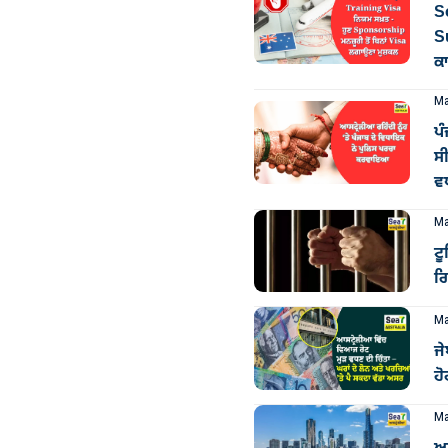
So
S
ਕ
Ma
ਪ
ਸੀ
ਵ
Ma
ਟ
ਗ
Ma
ਜੇ
ਹ
Ma