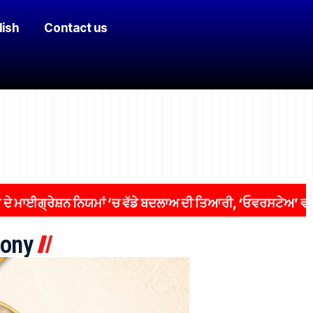
lish
Contact us
੍ਰੇਸ਼ਨ ਨਿਯਮਾਂ ’ਚ ਵੱਡੇ ਬਦਲਾਅ ਦੀ ਤਿਆਰੀ, ‘ਓਵਰਸਟੇਅ’ ਵਾਲਿਆਂ ’ਤੇ
ony