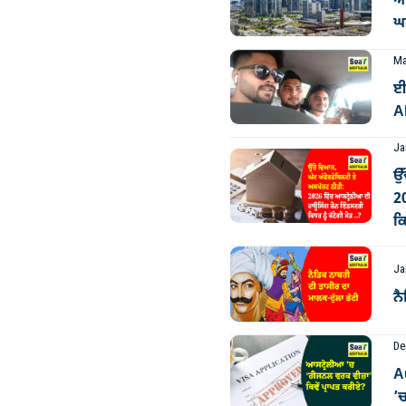
ਆਸ
ਘਟ
Ma
ਈ
Al
Ja
ਉੱ
2
ਕਿ
Ja
ਨੈ
De
A
’ਚ