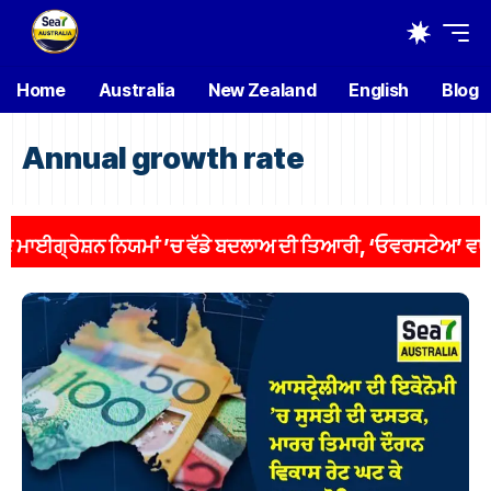
Home
Australia
New Zealand
English
Blog
Annual growth rate
ਈਗ੍ਰੇਸ਼ਨ ਨਿਯਮਾਂ ’ਚ ਵੱਡੇ ਬਦਲਾਅ ਦੀ ਤਿਆਰੀ, ‘ਓਵਰਸਟੇਅ’ ਵਾਲਿਆਂ ’