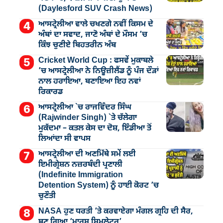
(Daylesford SUV Crash News)
ਆਸਟ੍ਰੇਲੀਆ ਵਾਲੇ ਚਖਣਗੇ ਨਵੀਂ ਕਿਸਮ ਦੇ
ਅੰਬਾਂ ਦਾ ਸਵਾਦ, ਜਾਣੋ ਅੰਬਾਂ ਦੇ ਮੌਸਮ ’ਚ
ਕਿੰਝ ਚੁਣੀਏ ਬਿਹਤਰੀਨ ਅੰਬ
Cricket World Cup : ਫਸਵੇਂ ਮੁਕਾਬਲੇ
’ਚ ਆਸਟ੍ਰੇਲੀਆ ਨੇ ਨਿਊਜ਼ੀਲੈਂਡ ਨੂੰ ਪੰਜ ਦੌੜਾਂ
ਨਾਲ ਹਰਾਇਆ, ਬਣਾਇਆ ਇਹ ਨਵਾਂ
ਰਿਕਾਰਡ
ਆਸਟ੍ਰੇਲੀਆ `ਚ ਰਾਜਵਿੰਦਰ ਸਿੰਘ
(Rajwinder Singh) `ਤੇ ਚੱਲੇਗਾ
ਮੁੁਕੱਦਮਾ – ਕਤਲ ਕੇਸ ਦਾ ਦੋਸ਼, ਇੰਡੀਆ ਤੋਂ
ਲਿਆਂਦਾ ਸੀ ਵਾਪਸ
ਆਸਟ੍ਰੇਲੀਆ ਦੀ ਅਣਮਿੱਥੇ ਸਮੇਂ ਲਈ
ਇਮੀਗ੍ਰੇਸ਼ਨ ਨਜ਼ਰਬੰਦੀ ਪ੍ਰਣਾਲੀ
(Indefinite Immigration
Detention System) ਨੂੰ ਹਾਈ ਕੋਰਟ ’ਚ
ਚੁਣੌਤੀ
NASA ਹੁਣ ਧਰਤੀ ’ਤੇ ਕਰਵਾਏਗਾ ਮੰਗਲ ਗ੍ਰਹਿ ਦੀ ਸੈਰ,
ਬਣ ਗਿਆ ‘ਮਾਰਸ ਸਿਮੁਲੇਟਰ’