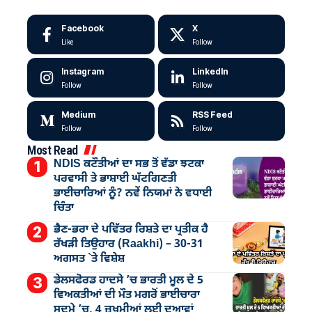
Facebook
X
Like
Follow
Instagram
LinkedIn
Follow
Follow
Medium
RSS Feed
Follow
Follow
Most Read
NDIS ਕਟੌਤੀਆਂ ਦਾ ਸਭ ਤੋਂ ਵੱਡਾ ਝਟਕਾ
ਪਰਵਾਸੀ ਤੇ ਭਾਸ਼ਾਈ ਘੱਟਗਿਣਤੀ
ਭਾਈਚਾਰਿਆਂ ਨੂੰ? ਨਵੇਂ ਨਿਯਮਾਂ ਨੇ ਵਧਾਈ
ਚਿੰਤਾ
ਭੈਣ-ਭਰਾ ਦੇ ਪਵਿੱਤਰ ਰਿਸ਼ਤੇ ਦਾ ਪ੍ਰਤੀਕ ਹੈ
ਰੱਖੜੀ ਤਿਉਹਾਰ (Raakhi) – 30-31
ਅਗਸਤ `ਤੇ ਵਿਸ਼ੇਸ਼
ਡੇਲਸਫੋਰਡ ਹਾਦਸੇ ’ਚ ਭਾਰਤੀ ਮੂਲ ਦੇ 5
ਵਿਅਕਤੀਆਂ ਦੀ ਮੌਤ ਮਗਰੋਂ ਭਾਈਚਾਰਾ
ਸਦਮੇ ’ਚ, 4 ਜ਼ਖ਼ਮੀਆਂ ਲਈ ਦੁਆਵਾਂ