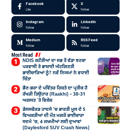
Facebook
X
Like
Follow
Instagram
LinkedIn
Follow
Follow
Medium
RSS Feed
Follow
Follow
Most Read
NDIS ਕਟੌਤੀਆਂ ਦਾ ਸਭ ਤੋਂ ਵੱਡਾ ਝਟਕਾ
ਪਰਵਾਸੀ ਤੇ ਭਾਸ਼ਾਈ ਘੱਟਗਿਣਤੀ
ਭਾਈਚਾਰਿਆਂ ਨੂੰ? ਨਵੇਂ ਨਿਯਮਾਂ ਨੇ ਵਧਾਈ
ਚਿੰਤਾ
ਭੈਣ-ਭਰਾ ਦੇ ਪਵਿੱਤਰ ਰਿਸ਼ਤੇ ਦਾ ਪ੍ਰਤੀਕ ਹੈ
ਰੱਖੜੀ ਤਿਉਹਾਰ (Raakhi) – 30-31
ਅਗਸਤ `ਤੇ ਵਿਸ਼ੇਸ਼
ਡੇਲਸਫੋਰਡ ਹਾਦਸੇ ’ਚ ਭਾਰਤੀ ਮੂਲ ਦੇ 5
ਵਿਅਕਤੀਆਂ ਦੀ ਮੌਤ ਮਗਰੋਂ ਭਾਈਚਾਰਾ
ਸਦਮੇ ’ਚ, 4 ਜ਼ਖ਼ਮੀਆਂ ਲਈ ਦੁਆਵਾਂ
(Daylesford SUV Crash News)