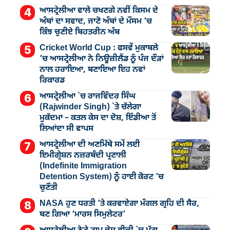
ਆਸਟ੍ਰੇਲੀਆ ਵਾਲੇ ਚਖਣਗੇ ਨਵੀਂ ਕਿਸਮ ਦੇ
ਅੰਬਾਂ ਦਾ ਸਵਾਦ, ਜਾਣੋ ਅੰਬਾਂ ਦੇ ਮੌਸਮ ’ਚ
ਕਿੰਝ ਚੁਣੀਏ ਬਿਹਤਰੀਨ ਅੰਬ
Cricket World Cup : ਫਸਵੇਂ ਮੁਕਾਬਲੇ
’ਚ ਆਸਟ੍ਰੇਲੀਆ ਨੇ ਨਿਊਜ਼ੀਲੈਂਡ ਨੂੰ ਪੰਜ ਦੌੜਾਂ
ਨਾਲ ਹਰਾਇਆ, ਬਣਾਇਆ ਇਹ ਨਵਾਂ
ਰਿਕਾਰਡ
ਆਸਟ੍ਰੇਲੀਆ `ਚ ਰਾਜਵਿੰਦਰ ਸਿੰਘ
(Rajwinder Singh) `ਤੇ ਚੱਲੇਗਾ
ਮੁੁਕੱਦਮਾ – ਕਤਲ ਕੇਸ ਦਾ ਦੋਸ਼, ਇੰਡੀਆ ਤੋਂ
ਲਿਆਂਦਾ ਸੀ ਵਾਪਸ
ਆਸਟ੍ਰੇਲੀਆ ਦੀ ਅਣਮਿੱਥੇ ਸਮੇਂ ਲਈ
ਇਮੀਗ੍ਰੇਸ਼ਨ ਨਜ਼ਰਬੰਦੀ ਪ੍ਰਣਾਲੀ
(Indefinite Immigration
Detention System) ਨੂੰ ਹਾਈ ਕੋਰਟ ’ਚ
ਚੁਣੌਤੀ
NASA ਹੁਣ ਧਰਤੀ ’ਤੇ ਕਰਵਾਏਗਾ ਮੰਗਲ ਗ੍ਰਹਿ ਦੀ ਸੈਰ,
ਬਣ ਗਿਆ ‘ਮਾਰਸ ਸਿਮੁਲੇਟਰ’