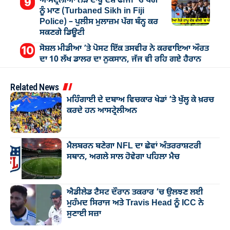
ਆਸਟ੍ਰੇਲੀਆ ਨੇੜੇ ਟਾਪੂ ਦੇਸ਼ ਫੀਜੀ `ਚ ਪੱਗ
ਨੂੰ ਮਾਣ (Turbaned Sikh in Fiji
Police) – ਪੁਲੀਸ ਮੁਲਾਜ਼ਮ ਪੱਗ ਬੰਨ੍ਹ ਕਰ
ਸਕਣਗੇ ਡਿਊਟੀ
ਸੋਸ਼ਲ ਮੀਡੀਆ ’ਤੇ ਪੋਸਟ ਇੱਕ ਤਸਵੀਰ ਨੇ ਕਰਵਾਇਆ ਔਰਤ
ਦਾ 10 ਲੱਖ ਡਾਲਰ ਦਾ ਨੁਕਸਾਨ, ਜੱਜ ਵੀ ਰਹਿ ਗਏ ਹੈਰਾਨ
Related News
ਮਹਿੰਗਾਈ ਦੇ ਦਬਾਅ ਵਿਚਕਾਰ ਖੇਡਾਂ ’ਤੇ ਖੁੱਲ੍ਹ ਕੇ ਖ਼ਰਚ
ਕਰਦੇ ਹਨ ਆਸਟ੍ਰੇਲੀਅਨ
ਮੈਲਬਰਨ ਬਣੇਗਾ NFL ਦਾ ਛੇਵਾਂ ਅੰਤਰਰਾਸ਼ਟਰੀ
ਸਥਾਨ, ਅਗਲੇ ਸਾਲ ਹੋਵੇਗਾ ਪਹਿਲਾ ਮੈਚ
ਐਡੀਲੇਡ ਟੈਸਟ ਦੌਰਾਨ ਤਕਰਾਰ ’ਚ ਉਲਝਣ ਲਈ
ਮੁਹੰਮਦ ਸਿਰਾਜ ਅਤੇ Travis Head ਨੂੰ ICC ਨੇ
ਸੁਣਾਈ ਸਜ਼ਾ