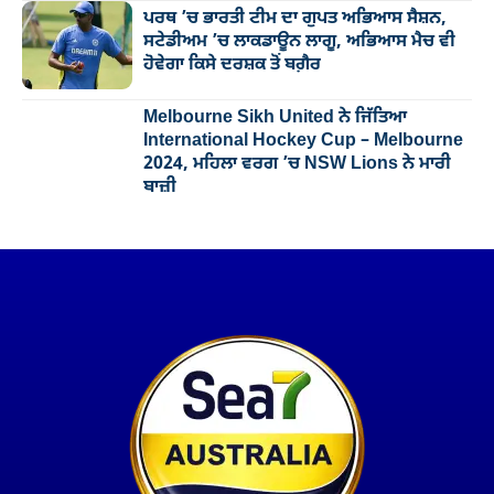
ਪਰਥ ’ਚ ਭਾਰਤੀ ਟੀਮ ਦਾ ਗੁਪਤ ਅਭਿਆਸ ਸੈਸ਼ਨ,
ਸਟੇਡੀਅਮ ’ਚ ਲਾਕਡਾਊਨ ਲਾਗੂ, ਅਭਿਆਸ ਮੈਚ ਵੀ
ਹੋਵੇਗਾ ਕਿਸੇ ਦਰਸ਼ਕ ਤੋਂ ਬਗ਼ੈਰ
Melbourne Sikh United ਨੇ ਜਿੱਤਿਆ
International Hockey Cup – Melbourne
2024, ਮਹਿਲਾ ਵਰਗ ’ਚ NSW Lions ਨੇ ਮਾਰੀ
ਬਾਜ਼ੀ