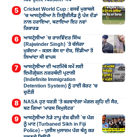
Cricket World Cup : ਫਸਵੇਂ ਮੁਕਾਬਲੇ
’ਚ ਆਸਟ੍ਰੇਲੀਆ ਨੇ ਨਿਊਜ਼ੀਲੈਂਡ ਨੂੰ ਪੰਜ ਦੌੜਾਂ
ਨਾਲ ਹਰਾਇਆ, ਬਣਾਇਆ ਇਹ ਨਵਾਂ
ਰਿਕਾਰਡ
ਆਸਟ੍ਰੇਲੀਆ `ਚ ਰਾਜਵਿੰਦਰ ਸਿੰਘ
(Rajwinder Singh) `ਤੇ ਚੱਲੇਗਾ
ਮੁੁਕੱਦਮਾ – ਕਤਲ ਕੇਸ ਦਾ ਦੋਸ਼, ਇੰਡੀਆ ਤੋਂ
ਲਿਆਂਦਾ ਸੀ ਵਾਪਸ
ਆਸਟ੍ਰੇਲੀਆ ਦੀ ਅਣਮਿੱਥੇ ਸਮੇਂ ਲਈ
ਇਮੀਗ੍ਰੇਸ਼ਨ ਨਜ਼ਰਬੰਦੀ ਪ੍ਰਣਾਲੀ
(Indefinite Immigration
Detention System) ਨੂੰ ਹਾਈ ਕੋਰਟ ’ਚ
ਚੁਣੌਤੀ
NASA ਹੁਣ ਧਰਤੀ ’ਤੇ ਕਰਵਾਏਗਾ ਮੰਗਲ ਗ੍ਰਹਿ ਦੀ ਸੈਰ,
ਬਣ ਗਿਆ ‘ਮਾਰਸ ਸਿਮੁਲੇਟਰ’
ਆਸਟ੍ਰੇਲੀਆ ਨੇੜੇ ਟਾਪੂ ਦੇਸ਼ ਫੀਜੀ `ਚ ਪੱਗ
ਨੂੰ ਮਾਣ (Turbaned Sikh in Fiji
Police) – ਪੁਲੀਸ ਮੁਲਾਜ਼ਮ ਪੱਗ ਬੰਨ੍ਹ ਕਰ