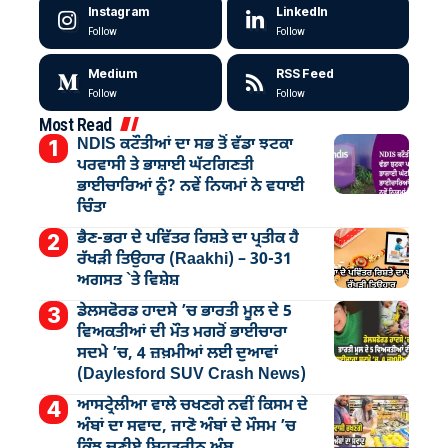
Instagram
LinkedIn
Follow
Follow
Medium
RSS Feed
Follow
Follow
Most Read
NDIS ਕਟੌਤੀਆਂ ਦਾ ਸਭ ਤੋਂ ਵੱਡਾ ਝਟਕਾ
ਪਰਵਾਸੀ ਤੇ ਭਾਸ਼ਾਈ ਘੱਟਗਿਣਤੀ
ਭਾਈਚਾਰਿਆਂ ਨੂੰ? ਨਵੇਂ ਨਿਯਮਾਂ ਨੇ ਵਧਾਈ
ਚਿੰਤਾ
ਭੈਣ-ਭਰਾ ਦੇ ਪਵਿੱਤਰ ਰਿਸ਼ਤੇ ਦਾ ਪ੍ਰਤੀਕ ਹੈ
ਰੱਖੜੀ ਤਿਉਹਾਰ (Raakhi) – 30-31
ਅਗਸਤ `ਤੇ ਵਿਸ਼ੇਸ਼
ਡੇਲਸਫੋਰਡ ਹਾਦਸੇ ’ਚ ਭਾਰਤੀ ਮੂਲ ਦੇ 5
ਵਿਅਕਤੀਆਂ ਦੀ ਮੌਤ ਮਗਰੋਂ ਭਾਈਚਾਰਾ
ਸਦਮੇ ’ਚ, 4 ਜ਼ਖ਼ਮੀਆਂ ਲਈ ਦੁਆਵਾਂ
(Daylesford SUV Crash News)
ਆਸਟ੍ਰੇਲੀਆ ਵਾਲੇ ਚਖਣਗੇ ਨਵੀਂ ਕਿਸਮ ਦੇ
ਅੰਬਾਂ ਦਾ ਸਵਾਦ, ਜਾਣੋ ਅੰਬਾਂ ਦੇ ਮੌਸਮ ’ਚ
ਕਿੰਝ ਚੁਣੀਏ ਬਿਹਤਰੀਨ ਅੰਬ