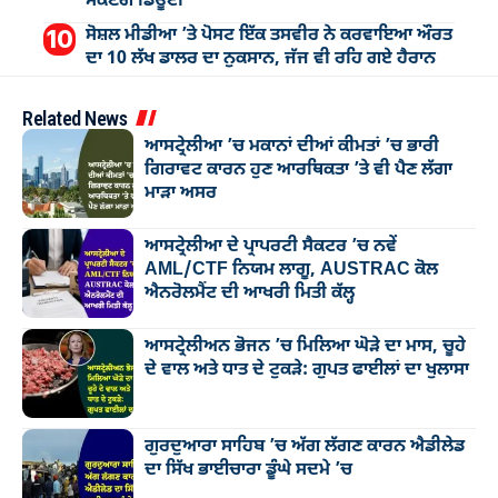
ਸਕਣਗੇ ਡਿਊਟੀ
ਸੋਸ਼ਲ ਮੀਡੀਆ ’ਤੇ ਪੋਸਟ ਇੱਕ ਤਸਵੀਰ ਨੇ ਕਰਵਾਇਆ ਔਰਤ
ਦਾ 10 ਲੱਖ ਡਾਲਰ ਦਾ ਨੁਕਸਾਨ, ਜੱਜ ਵੀ ਰਹਿ ਗਏ ਹੈਰਾਨ
Related News
ਆਸਟ੍ਰੇਲੀਆ ’ਚ ਮਕਾਨਾਂ ਦੀਆਂ ਕੀਮਤਾਂ ’ਚ ਭਾਰੀ
ਗਿਰਾਵਟ ਕਾਰਨ ਹੁਣ ਆਰਥਿਕਤਾ ’ਤੇ ਵੀ ਪੈਣ ਲੱਗਾ
ਮਾੜਾ ਅਸਰ
ਆਸਟ੍ਰੇਲੀਆ ਦੇ ਪ੍ਰਾਪਰਟੀ ਸੈਕਟਰ ’ਚ ਨਵੇਂ
AML/CTF ਨਿਯਮ ਲਾਗੂ, AUSTRAC ਕੋਲ
ਐਨਰੋਲਮੈਂਟ ਦੀ ਆਖਰੀ ਮਿਤੀ ਕੱਲ੍ਹ
ਆਸਟ੍ਰੇਲੀਅਨ ਭੋਜਨ ’ਚ ਮਿਲਿਆ ਘੋੜੇ ਦਾ ਮਾਸ, ਚੂਹੇ
ਦੇ ਵਾਲ ਅਤੇ ਧਾਤ ਦੇ ਟੁਕੜੇ: ਗੁਪਤ ਫਾਈਲਾਂ ਦਾ ਖੁਲਾਸਾ
ਗੁਰਦੁਆਰਾ ਸਾਹਿਬ ’ਚ ਅੱਗ ਲੱਗਣ ਕਾਰਨ ਐਡੀਲੇਡ
ਦਾ ਸਿੱਖ ਭਾਈਚਾਰਾ ਡੂੰਘੇ ਸਦਮੇ ’ਚ