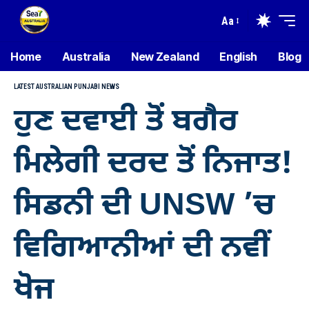
Aa
Home
Australia
New Zealand
English
Blog
LATEST AUSTRALIAN PUNJABI NEWS
ਹੁਣ ਦਵਾਈ ਤੋਂ ਬਗੈਰ
ਮਿਲੇਗੀ ਦਰਦ ਤੋਂ ਨਿਜਾਤ!
ਸਿਡਨੀ ਦੀ UNSW ’ਚ
ਵਿਗਿਆਨੀਆਂ ਦੀ ਨਵੀਂ
ਖੋਜ