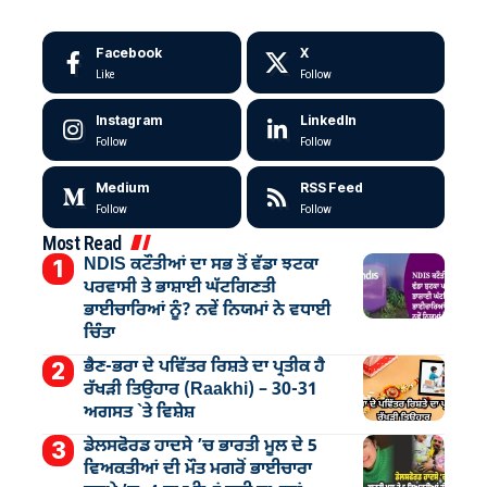
Facebook
X
Like
Follow
Instagram
LinkedIn
Follow
Follow
Medium
RSS Feed
Follow
Follow
Most Read
NDIS ਕਟੌਤੀਆਂ ਦਾ ਸਭ ਤੋਂ ਵੱਡਾ ਝਟਕਾ
ਪਰਵਾਸੀ ਤੇ ਭਾਸ਼ਾਈ ਘੱਟਗਿਣਤੀ
ਭਾਈਚਾਰਿਆਂ ਨੂੰ? ਨਵੇਂ ਨਿਯਮਾਂ ਨੇ ਵਧਾਈ
ਚਿੰਤਾ
ਭੈਣ-ਭਰਾ ਦੇ ਪਵਿੱਤਰ ਰਿਸ਼ਤੇ ਦਾ ਪ੍ਰਤੀਕ ਹੈ
ਰੱਖੜੀ ਤਿਉਹਾਰ (Raakhi) – 30-31
ਅਗਸਤ `ਤੇ ਵਿਸ਼ੇਸ਼
ਡੇਲਸਫੋਰਡ ਹਾਦਸੇ ’ਚ ਭਾਰਤੀ ਮੂਲ ਦੇ 5
ਵਿਅਕਤੀਆਂ ਦੀ ਮੌਤ ਮਗਰੋਂ ਭਾਈਚਾਰਾ