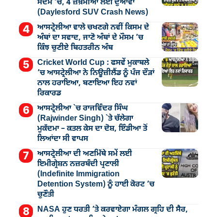
ਸਦਮੇ ’ਚ, 4 ਜ਼ਖ਼ਮੀਆਂ ਲਈ ਦੁਆਵਾਂ
(Daylesford SUV Crash News)
ਆਸਟ੍ਰੇਲੀਆ ਵਾਲੇ ਚਖਣਗੇ ਨਵੀਂ ਕਿਸਮ ਦੇ
ਅੰਬਾਂ ਦਾ ਸਵਾਦ, ਜਾਣੋ ਅੰਬਾਂ ਦੇ ਮੌਸਮ ’ਚ
ਕਿੰਝ ਚੁਣੀਏ ਬਿਹਤਰੀਨ ਅੰਬ
Cricket World Cup : ਫਸਵੇਂ ਮੁਕਾਬਲੇ
’ਚ ਆਸਟ੍ਰੇਲੀਆ ਨੇ ਨਿਊਜ਼ੀਲੈਂਡ ਨੂੰ ਪੰਜ ਦੌੜਾਂ
ਨਾਲ ਹਰਾਇਆ, ਬਣਾਇਆ ਇਹ ਨਵਾਂ
ਰਿਕਾਰਡ
ਆਸਟ੍ਰੇਲੀਆ `ਚ ਰਾਜਵਿੰਦਰ ਸਿੰਘ
(Rajwinder Singh) `ਤੇ ਚੱਲੇਗਾ
ਮੁੁਕੱਦਮਾ – ਕਤਲ ਕੇਸ ਦਾ ਦੋਸ਼, ਇੰਡੀਆ ਤੋਂ
ਲਿਆਂਦਾ ਸੀ ਵਾਪਸ
ਆਸਟ੍ਰੇਲੀਆ ਦੀ ਅਣਮਿੱਥੇ ਸਮੇਂ ਲਈ
ਇਮੀਗ੍ਰੇਸ਼ਨ ਨਜ਼ਰਬੰਦੀ ਪ੍ਰਣਾਲੀ
(Indefinite Immigration
Detention System) ਨੂੰ ਹਾਈ ਕੋਰਟ ’ਚ
ਚੁਣੌਤੀ
NASA ਹੁਣ ਧਰਤੀ ’ਤੇ ਕਰਵਾਏਗਾ ਮੰਗਲ ਗ੍ਰਹਿ ਦੀ ਸੈਰ,