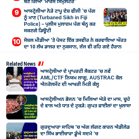
ਬਣ ਗਿਆ ‘ਮਾਰਸ ਸਿਮੁਲੇਟਰ’
ਆਸਟ੍ਰੇਲੀਆ ਨੇੜੇ ਟਾਪੂ ਦੇਸ਼ ਫੀਜੀ `ਚ ਪੱਗ
ਨੂੰ ਮਾਣ (Turbaned Sikh in Fiji
Police) – ਪੁਲੀਸ ਮੁਲਾਜ਼ਮ ਪੱਗ ਬੰਨ੍ਹ ਕਰ
ਸਕਣਗੇ ਡਿਊਟੀ
ਸੋਸ਼ਲ ਮੀਡੀਆ ’ਤੇ ਪੋਸਟ ਇੱਕ ਤਸਵੀਰ ਨੇ ਕਰਵਾਇਆ ਔਰਤ
ਦਾ 10 ਲੱਖ ਡਾਲਰ ਦਾ ਨੁਕਸਾਨ, ਜੱਜ ਵੀ ਰਹਿ ਗਏ ਹੈਰਾਨ
Related News
ਆਸਟ੍ਰੇਲੀਆ ਦੇ ਪ੍ਰਾਪਰਟੀ ਸੈਕਟਰ ’ਚ ਨਵੇਂ
AML/CTF ਨਿਯਮ ਲਾਗੂ, AUSTRAC ਕੋਲ
ਐਨਰੋਲਮੈਂਟ ਦੀ ਆਖਰੀ ਮਿਤੀ ਕੱਲ੍ਹ
ਆਸਟ੍ਰੇਲੀਅਨ ਭੋਜਨ ’ਚ ਮਿਲਿਆ ਘੋੜੇ ਦਾ ਮਾਸ, ਚੂਹੇ
ਦੇ ਵਾਲ ਅਤੇ ਧਾਤ ਦੇ ਟੁਕੜੇ: ਗੁਪਤ ਫਾਈਲਾਂ ਦਾ ਖੁਲਾਸਾ
ਗੁਰਦੁਆਰਾ ਸਾਹਿਬ ’ਚ ਅੱਗ ਲੱਗਣ ਕਾਰਨ ਐਡੀਲੇਡ
ਦਾ ਸਿੱਖ ਭਾਈਚਾਰਾ ਡੂੰਘੇ ਸਦਮੇ ’ਚ