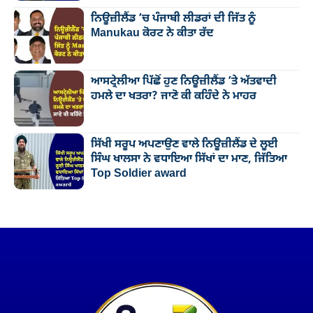
ਨਿਊਜ਼ੀਲੈਂਡ ’ਚ ਪੰਜਾਬੀ ਲੀਡਰਾਂ ਦੀ ਜਿੱਤ ਨੂੰ
Manukau ਕੋਰਟ ਨੇ ਕੀਤਾ ਰੱਦ
ਆਸਟ੍ਰੇਲੀਆ ਪਿੱਛੋਂ ਹੁਣ ਨਿਊਜ਼ੀਲੈਂਡ ’ਤੇ ਅੱਤਵਾਦੀ
ਹਮਲੇ ਦਾ ਖਤਰਾ? ਜਾਣੋ ਕੀ ਕਹਿੰਦੇ ਨੇ ਮਾਹਰ
ਸਿੱਖੀ ਸਰੂਪ ਅਪਣਾਉਣ ਵਾਲੇ ਨਿਊਜ਼ੀਲੈਂਡ ਦੇ ਲੂਈ
ਸਿੰਘ ਖਾਲਸਾ ਨੇ ਵਧਾਇਆ ਸਿੱਖਾਂ ਦਾ ਮਾਣ, ਜਿੱਤਿਆ
Top Soldier award