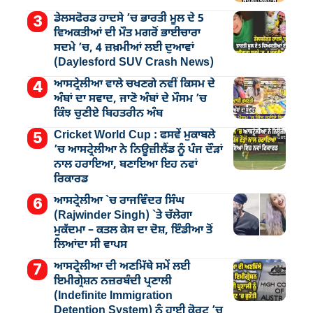
ਡੇਲਸਫੋਰਡ ਹਾਦਸੇ ’ਚ ਭਾਰਤੀ ਮੂਲ ਦੇ 5
ਵਿਅਕਤੀਆਂ ਦੀ ਮੌਤ ਮਗਰੋਂ ਭਾਈਚਾਰਾ
ਸਦਮੇ ’ਚ, 4 ਜ਼ਖ਼ਮੀਆਂ ਲਈ ਦੁਆਵਾਂ
(Daylesford SUV Crash News)
ਆਸਟ੍ਰੇਲੀਆ ਵਾਲੇ ਚਖਣਗੇ ਨਵੀਂ ਕਿਸਮ ਦੇ
ਅੰਬਾਂ ਦਾ ਸਵਾਦ, ਜਾਣੋ ਅੰਬਾਂ ਦੇ ਮੌਸਮ ’ਚ
ਕਿੰਝ ਚੁਣੀਏ ਬਿਹਤਰੀਨ ਅੰਬ
Cricket World Cup : ਫਸਵੇਂ ਮੁਕਾਬਲੇ
’ਚ ਆਸਟ੍ਰੇਲੀਆ ਨੇ ਨਿਊਜ਼ੀਲੈਂਡ ਨੂੰ ਪੰਜ ਦੌੜਾਂ
ਨਾਲ ਹਰਾਇਆ, ਬਣਾਇਆ ਇਹ ਨਵਾਂ
ਰਿਕਾਰਡ
ਆਸਟ੍ਰੇਲੀਆ `ਚ ਰਾਜਵਿੰਦਰ ਸਿੰਘ
(Rajwinder Singh) `ਤੇ ਚੱਲੇਗਾ
ਮੁੁਕੱਦਮਾ – ਕਤਲ ਕੇਸ ਦਾ ਦੋਸ਼, ਇੰਡੀਆ ਤੋਂ
ਲਿਆਂਦਾ ਸੀ ਵਾਪਸ
ਆਸਟ੍ਰੇਲੀਆ ਦੀ ਅਣਮਿੱਥੇ ਸਮੇਂ ਲਈ
ਇਮੀਗ੍ਰੇਸ਼ਨ ਨਜ਼ਰਬੰਦੀ ਪ੍ਰਣਾਲੀ
(Indefinite Immigration
Detention System) ਨੂੰ ਹਾਈ ਕੋਰਟ ’ਚ