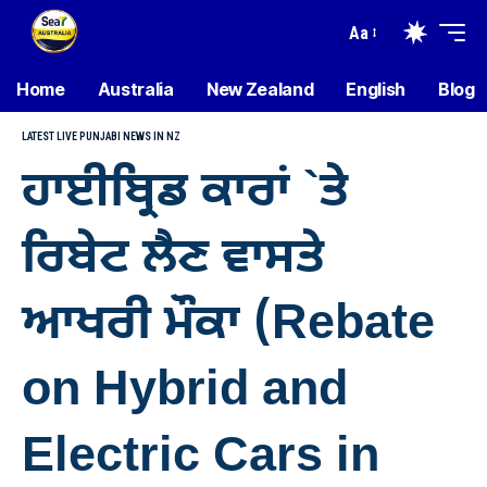
Aa
Home
Australia
New Zealand
English
Blog
LATEST LIVE PUNJABI NEWS IN NZ
ਹਾਈਬ੍ਰਿਡ ਕਾਰਾਂ `ਤੇ
ਰਿਬੇਟ ਲੈਣ ਵਾਸਤੇ
ਆਖਰੀ ਮੌਕਾ (Rebate
on Hybrid and
Electric Cars in