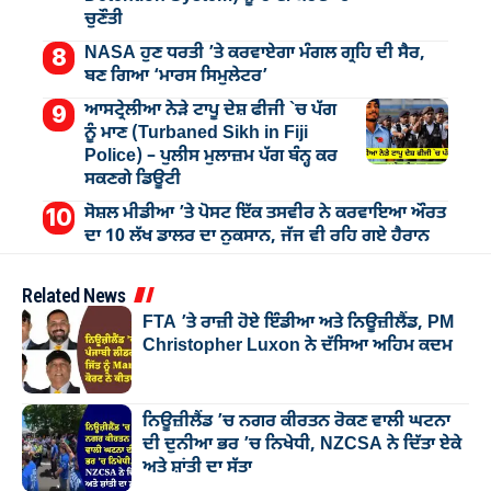
ਚੁਣੌਤੀ
NASA ਹੁਣ ਧਰਤੀ ’ਤੇ ਕਰਵਾਏਗਾ ਮੰਗਲ ਗ੍ਰਹਿ ਦੀ ਸੈਰ,
ਬਣ ਗਿਆ ‘ਮਾਰਸ ਸਿਮੁਲੇਟਰ’
ਆਸਟ੍ਰੇਲੀਆ ਨੇੜੇ ਟਾਪੂ ਦੇਸ਼ ਫੀਜੀ `ਚ ਪੱਗ
ਨੂੰ ਮਾਣ (Turbaned Sikh in Fiji
Police) – ਪੁਲੀਸ ਮੁਲਾਜ਼ਮ ਪੱਗ ਬੰਨ੍ਹ ਕਰ
ਸਕਣਗੇ ਡਿਊਟੀ
ਸੋਸ਼ਲ ਮੀਡੀਆ ’ਤੇ ਪੋਸਟ ਇੱਕ ਤਸਵੀਰ ਨੇ ਕਰਵਾਇਆ ਔਰਤ
ਦਾ 10 ਲੱਖ ਡਾਲਰ ਦਾ ਨੁਕਸਾਨ, ਜੱਜ ਵੀ ਰਹਿ ਗਏ ਹੈਰਾਨ
Related News
FTA ’ਤੇ ਰਾਜ਼ੀ ਹੋਏ ਇੰਡੀਆ ਅਤੇ ਨਿਊਜ਼ੀਲੈਂਡ, PM
Christopher Luxon ਨੇ ਦੱਸਿਆ ਅਹਿਮ ਕਦਮ
ਨਿਊਜ਼ੀਲੈਂਡ ’ਚ ਨਗਰ ਕੀਰਤਨ ਰੋਕਣ ਵਾਲੀ ਘਟਨਾ
ਦੀ ਦੁਨੀਆ ਭਰ ’ਚ ਨਿਖੇਧੀ, NZCSA ਨੇ ਦਿੱਤਾ ਏਕੇ
ਅਤੇ ਸ਼ਾਂਤੀ ਦਾ ਸੱਤਾ