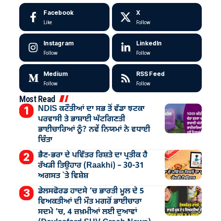
Facebook
X
Like
Follow
Instagram
LinkedIn
Follow
Follow
Medium
RSS Feed
Follow
Follow
Most Read
NDIS ਕਟੌਤੀਆਂ ਦਾ ਸਭ ਤੋਂ ਵੱਡਾ ਝਟਕਾ
ਪਰਵਾਸੀ ਤੇ ਭਾਸ਼ਾਈ ਘੱਟਗਿਣਤੀ
ਭਾਈਚਾਰਿਆਂ ਨੂੰ? ਨਵੇਂ ਨਿਯਮਾਂ ਨੇ ਵਧਾਈ
ਚਿੰਤਾ
ਭੈਣ-ਭਰਾ ਦੇ ਪਵਿੱਤਰ ਰਿਸ਼ਤੇ ਦਾ ਪ੍ਰਤੀਕ ਹੈ
ਰੱਖੜੀ ਤਿਉਹਾਰ (Raakhi) – 30-31
ਅਗਸਤ `ਤੇ ਵਿਸ਼ੇਸ਼
ਡੇਲਸਫੋਰਡ ਹਾਦਸੇ ’ਚ ਭਾਰਤੀ ਮੂਲ ਦੇ 5
ਵਿਅਕਤੀਆਂ ਦੀ ਮੌਤ ਮਗਰੋਂ ਭਾਈਚਾਰਾ
ਸਦਮੇ ’ਚ, 4 ਜ਼ਖ਼ਮੀਆਂ ਲਈ ਦੁਆਵਾਂ