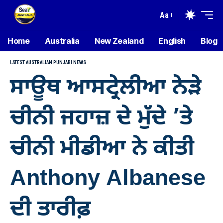
Aa
Home
Australia
New Zealand
English
Blog
LATEST AUSTRALIAN PUNJABI NEWS
ਸਾਊਥ ਆਸਟ੍ਰੇਲੀਆ ਨੇੜੇ
ਚੀਨੀ ਜਹਾਜ਼ ਦੇ ਮੁੱਦੇ ’ਤੇ
ਚੀਨੀ ਮੀਡੀਆ ਨੇ ਕੀਤੀ
Anthony Albanese
ਦੀ ਤਾਰੀਫ਼