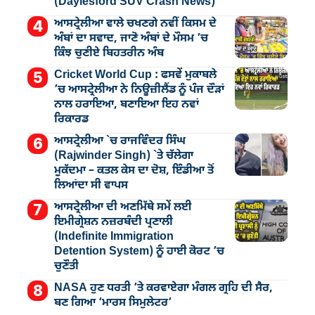
(Daylesford SUV Crash News)
ਆਸਟ੍ਰੇਲੀਆ ਵਾਲੇ ਚਖਣਗੇ ਨਵੀਂ ਕਿਸਮ ਦੇ
ਅੰਬਾਂ ਦਾ ਸਵਾਦ, ਜਾਣੋ ਅੰਬਾਂ ਦੇ ਮੌਸਮ ’ਚ
ਕਿੰਝ ਚੁਣੀਏ ਬਿਹਤਰੀਨ ਅੰਬ
Cricket World Cup : ਫਸਵੇਂ ਮੁਕਾਬਲੇ
’ਚ ਆਸਟ੍ਰੇਲੀਆ ਨੇ ਨਿਊਜ਼ੀਲੈਂਡ ਨੂੰ ਪੰਜ ਦੌੜਾਂ
ਨਾਲ ਹਰਾਇਆ, ਬਣਾਇਆ ਇਹ ਨਵਾਂ
ਰਿਕਾਰਡ
ਆਸਟ੍ਰੇਲੀਆ `ਚ ਰਾਜਵਿੰਦਰ ਸਿੰਘ
(Rajwinder Singh) `ਤੇ ਚੱਲੇਗਾ
ਮੁੁਕੱਦਮਾ – ਕਤਲ ਕੇਸ ਦਾ ਦੋਸ਼, ਇੰਡੀਆ ਤੋਂ
ਲਿਆਂਦਾ ਸੀ ਵਾਪਸ
ਆਸਟ੍ਰੇਲੀਆ ਦੀ ਅਣਮਿੱਥੇ ਸਮੇਂ ਲਈ
ਇਮੀਗ੍ਰੇਸ਼ਨ ਨਜ਼ਰਬੰਦੀ ਪ੍ਰਣਾਲੀ
(Indefinite Immigration
Detention System) ਨੂੰ ਹਾਈ ਕੋਰਟ ’ਚ
ਚੁਣੌਤੀ
NASA ਹੁਣ ਧਰਤੀ ’ਤੇ ਕਰਵਾਏਗਾ ਮੰਗਲ ਗ੍ਰਹਿ ਦੀ ਸੈਰ,
ਬਣ ਗਿਆ ‘ਮਾਰਸ ਸਿਮੁਲੇਟਰ’